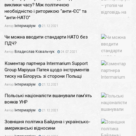
виклики часу? Між політичною
необхідністю і риторикою “анти-ЄС” та
“анти-НАТО”
Інтермаріум
Автор:
21.12.2021
Чи можна вводити стандарти НАТО без
ПДЧ?
Владислав Ковальчук
Автор:
24.07.2021
Коментар партнера Intermarium Support
Group Маріуша Патея щодо інструментів
тиску на Білорусь зі сторони Польщі
Інтермаріум
Автор:
21.12.2021
Польські націоналісти вшанували пам’ять
вояків УНР
Інтермаріум
Автор:
21.12.2021
Зовнішня політика Байдена і українсько-
американські відносини