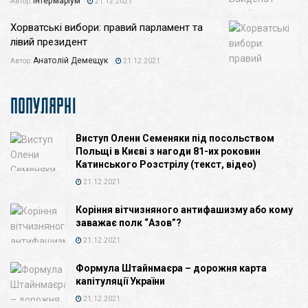
Інтермаріум
Автор:
21.12.2021
Хорватські вибори: правий парламент та
лівий президент
Анатолій Демещук
Автор:
21.12.2021
ПОПУЛЯРНІ
Виступ Олени Семеняки під посольством
Польщі в Києві з нагоди 81-их роковин
Катинського Розстрілу (текст, відео)
21.12.2021
Коріння вітчизняного антифашизму або кому
заважає полк “Азов”?
21.12.2021
Формула Штайнмаєра – дорожня карта
капітуляції України
21.12.2021