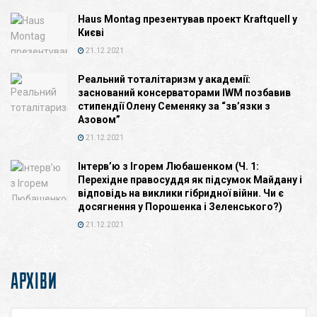
Haus Montag презентував проект Kraftquell у
Києві
21.12.2021
Реальний тоталітаризм у академії:
заснований консерваторами IWM позбавив
стипендії Олену Семеняку за “зв’язки з
Азовом”
21.12.2021
Інтерв’ю з Ігорем Любашенком (Ч. 1:
Перехідне правосуддя як підсумок Майдану і
відповідь на виклики гібридної війни. Чи є
досягнення у Порошенка і Зеленського?)
21.12.2021
АРХІВИ
Архіви