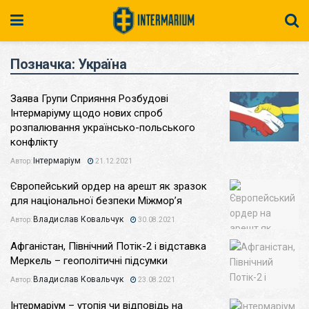
Позначка:
Україна
Заява Групи Сприяння Розбудові
Інтермаріуму щодо нових спроб
розпалювання українсько-польського
конфлікту
Інтермаріум
Автор:
21.12.2021
Європейський ордер на арешт як зразок
для національної безпеки Міжмор’я
Владислав Ковальчук
Автор:
30.08.2021
Афганістан, Північний Потік-2 і відставка
Меркель – геополітичні підсумки
Владислав Ковальчук
Автор:
23.08.2021
Інтермаріум – утопія чи відповідь на