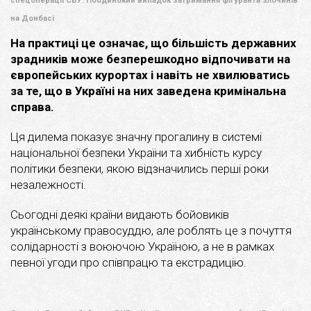
спецоперації СБУ. Поодинокий випадок затримання фігуранта злочинів
на Донбасі
На практиці це означає, що більшість державних
зрадників може безперешкодно відпочивати на
європейських курортах і навіть не хвилюватись
за те, що в Україні на них заведена кримінальна
справа.
Ця дилема показує значну прогалину в системі
національної безпеки України та хибність курсу
політики безпеки, якою відзначились перші роки
незалежності.
Сьогодні деякі країни видають бойовиків
українському правосуддю, але роблять це з почуття
солідарності з воюючою Україною, а не в рамках
певної угоди про співпрацю та екстрадицію.