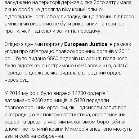
засуджено на території держави, яка його затримала,
якщо особа не досягла віку кримінальної
відповідальності, або у випадку, якщо злочин підлягає
амністії чи вирок може бути виконаний на території
країни, якій надіслали запит на передачу.
Згідно з даними порталу
European Justice
, в рамках
угоди про співпрацю правоохоронних органів у 2011
році було видано 9880 ордерів на арешт, після чого
було відстежено і затримано 6490 злочинців, а 3460
передано державі, яка видала відповідний ордер
через суд.
У 2014-му році було видано 14700 ордерів і
затримано 9660 злочинців, а 5480 передали
правоохоронним органам, які надсилали запит про
екстрадицію.Як показує статистика, європейський
ордер на арешт є якісним механізмом боротьби зі
злочинністю, який країни Міжмор’я впевнено можуть
взяти собі на озброєння.