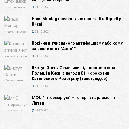
21.12.2021
Haus Montag презентував проект Kraftquell у
Києві
21.12.2021
Коріння вітчизняного антифашизму або кому
заважає полк “Азов”?
21.12.2021
Виступ Олени Семеняки під посольством
Польщі в Києві з нагоди 81-их роковин
Катинського Розстрілу (текст, відео)
21.12.2021
МФО “Інтермаріум” – тепер і у парламенті
Литви
24.06.2023