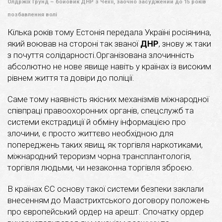
Олдржіх Грунд – бойовик ДНР з Чехії, заочно засуджений до 15 років
позбавлення волі
Кілька років тому Естонія передала Україні росіянина,
який воював на стороні так званої
ДНР
, знову ж таки
з почуття солідарності.Організована злочинність
абсолютно не нове явище навіть у країнах із високим
рівнем життя та довіри до поліції.
Саме тому наявність якісних механізмів міжнародної
співпраці правоохоронних органів, спецслужб та
системи екстрадиції й обміну інформацією про
злочини, є просто життєво необхідною для
попереджень таких явищ, як торгівля наркотиками,
міжнародний тероризм чорна трансплантологія,
торгівля людьми, чи незаконна торгівля зброєю.
В країнах ЄС основу такої системи безпеки заклали
внесенням до Маастрихтського договору положень
про європейський ордер на арешт. Спочатку ордер