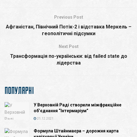
Previous Post
Афганістан, Північний Потік-2 і відставка Меркель –
геополітичні підсумки
Next Post
Трансформація по-українськи: від failed state до
лідерства
ПОПУЛЯРНІ
У Верховній Раді створили міжфракційне
об’єднання “Інтермаріум”
21.12.2021
Формула Штайнмаєра – дорожня карта
капітуляції України