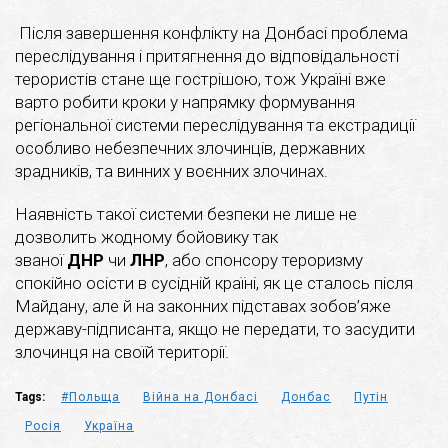
Після завершення конфлікту на Донбасі проблема
переслідування і притягнення до відповідальності
терористів стане ще гострішою, тож Україні вже
варто робити кроки у напрямку формування
регіональної системи переслідування та екстрадиції
особливо небезпечних злочинців, державних
зрадників, та винних у воєнних злочинах.
Наявність такої системи безпеки не лише не
дозволить жодному бойовику так
званої
ДНР
чи
ЛНР
, або спонсору тероризму
спокійно осісти в сусідній країні, як це сталось після
Майдану, але й на законних підставах зобов’яже
державу-підписанта, якщо не передати, то засудити
злочинця на своїй території.
Tags:
#Польща
Війна на Донбасі
Донбас
Путін
Росія
Україна