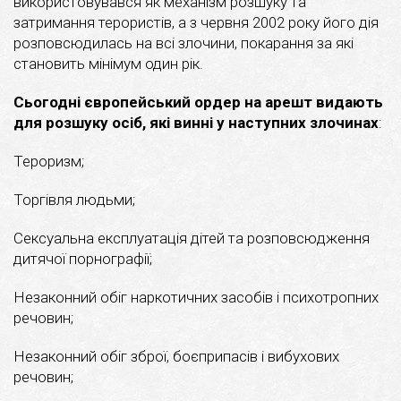
використовувався як механізм розшуку та
затримання терористів, а з червня 2002 року його дія
розповсюдилась на всі злочини, покарання за які
становить мінімум один рік.
Сьогодні європейський ордер на арешт видають
для розшуку осіб, які винні у наступних злочинах
:
Тероризм;
Торгівля людьми;
Сексуальна експлуатація дітей та розповсюдження
дитячої порнографії;
Незаконний обіг наркотичних засобів і психотропних
речовин;
Незаконний обіг зброї, боєприпасів і вибухових
речовин;