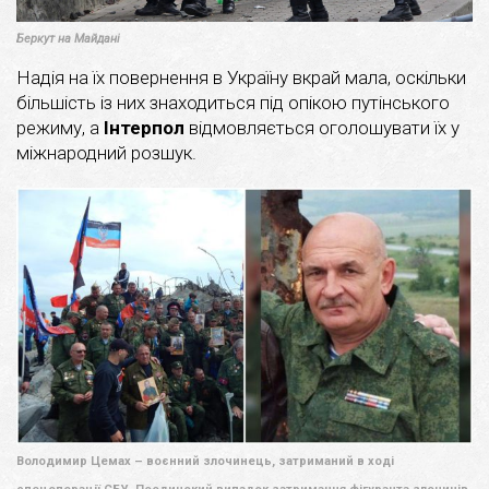
Беркут на Майдані
Надія на їх повернення в Україну вкрай мала, оскільки
більшість із них знаходиться під опікою путінського
режиму, а
Інтерпол
відмовляється оголошувати їх у
міжнародний розшук.
Володимир Цемах – воєнний злочинець, затриманий в ході