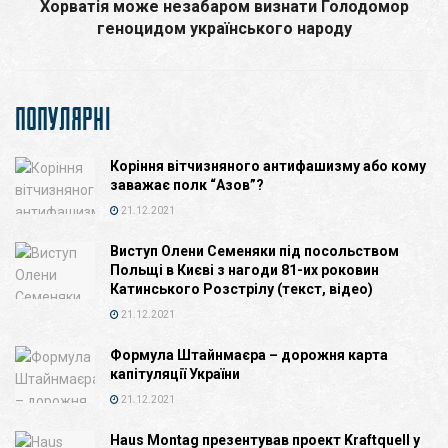
Хорватія може незабаром визнати Голодомор
геноцидом українського народу
ПОПУЛЯРНІ
Коріння вітчизняного антифашизму або кому
заважає полк “Азов”?
21.12.2021
Виступ Олени Семеняки під посольством
Польщі в Києві з нагоди 81-их роковин
Катинського Розстрілу (текст, відео)
21.12.2021
Формула Штайнмаєра – дорожня карта
капітуляції України
21.12.2021
Haus Montag презентував проект Kraftquell у