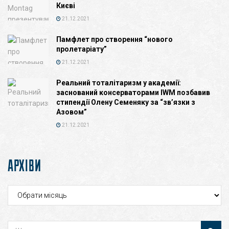
Києві
21.12.2021
Памфлет про створення “нового
пролетаріату”
21.12.2021
Реальний тоталітаризм у академії:
заснований консерваторами IWM позбавив
стипендії Олену Семеняку за “зв’язки з
Азовом”
21.12.2021
АРХІВИ
Архіви