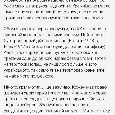
років мають напружені відносини. Кремлівське масло
ніяк не дає згаснути нашій ворожнечі, але головна
причина наших непорозумінь все-таки в нас самих.
Обом сторонам варто зрозуміти, що ХХ ст. провело
кривавий кордон між нашими націями. Цей кордон
був проведений дійсно криваво (Волинь-1943 та
Вісла-1947 з обох сторін були далекі від пацифізму).
Але він вже проведений. Будь-які територіальні
претензії один до одного наразі беззмістовні. Тепер
на території Польщі не лишилося більше нічого
українського, так само як і на території України вже
немає нічого польського.
Нічого, крім могил… І це важливо. Кожен має право
шанувати своїх героїв і класти квіти на могили своїх
предків і попередників. Це право природне і його не
піддати забороні. Зрозумівши все це, варто
усвідомити ще один важливий момент. Минуле вже у