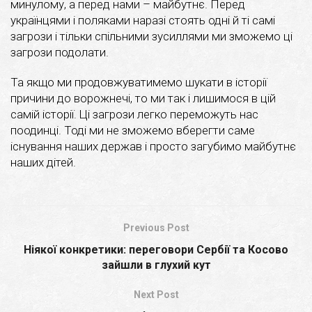
минулому, а перед нами – майбутнє. Перед
українцями і поляками наразі стоять одні й ті самі
загрози і тільки спільними зусиллями ми зможемо ці
загрози подолати.
Та якщо ми продовжуватимемо шукати в історії
причини до ворожнечі, то ми так і лишимося в цій
самій історії. Ці загрози легко переможуть нас
поодинці. Тоді ми не зможемо вберегти саме
існування наших держав і просто загубимо майбутнє
наших дітей.
Previous Post
Ніякої конкретики: переговори Сербії та Косово
зайшли в глухий кут
Next Post