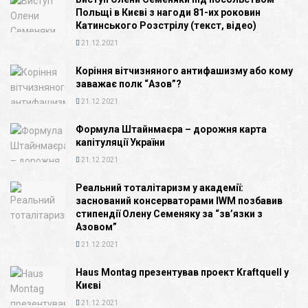
Польщі в Києві з нагоди 81-их роковин
Катинського Розстрілу (текст, відео)
21.12.2021
Коріння вітчизняного антифашизму або кому
заважає полк “Азов”?
21.12.2021
Формула Штайнмаєра – дорожня карта
капітуляції України
21.12.2021
Реальний тоталітаризм у академії:
заснований консерваторами IWM позбавив
стипендії Олену Семеняку за “зв’язки з
Азовом”
21.12.2021
Haus Montag презентував проект Kraftquell у
Києві
21.12.2021