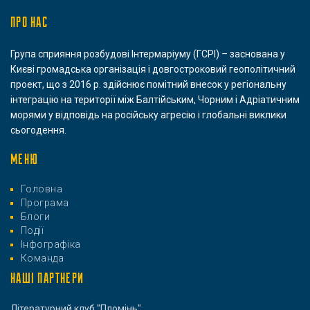
ПРО НАС
Група сприяння розбудові Інтермаріуму (ГСРІ) – заснована у
Києві громадська організація і довгостроковий геополітичний
проект, що з 2016 р. здійснює помітний внесок у регіональну
інтеграцію на території між Балтійським, Чорним і Адріатичним
морями у відповідь на російську агресію і глобальні виклики
сьогодення.
МЕНЮ
Головна
Програма
Блоги
Події
Інфографіка
Команда
НАШІ ПАРТНЕРИ
Літературний клуб "Пломінь"