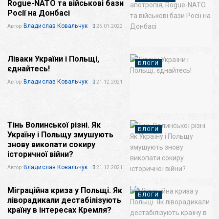
Rogue-NATO та військові бази
Росії на Донбасі
Владислав Ковальчук
Автор:
25.01.2022
Ліваки України і Польщі,
БЛОГИ
єднайтесь!
Владислав Ковальчук
Автор:
21.12.2021
Тінь Волинської різні. Як
БЛОГИ
Україну і Польщу змушують
знову викопати сокиру
історичної війни?
Владислав Ковальчук
Автор:
21.12.2021
Міграційна криза у Польщі. Як
БЛОГИ
ліворадикали дестабілізують
країну в інтересах Кремля?