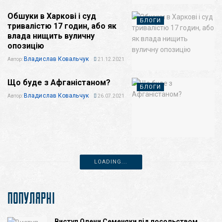
Обшуки в Харкові і суд
БЛОГИ
тривалістю 17 годин, або як
влада нищить вуличну
опозицію
Владислав Ковальчук
Автор:
21.12.2021
Що буде з Афганістаном?
БЛОГИ
Владислав Ковальчук
Автор:
26.07.2021
LOADING...
ПОПУЛЯРНІ
Виступ Олени Семеняки під посольством