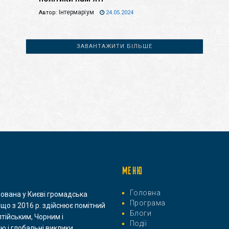
Інтермаріум
Автор:
24.05.2024
ЗАВАНТАЖИТИ БІЛЬШЕ
МЕНЮ
Головна
нована у Києві громадська
Програма
 що з 2016 р. здійснює помітний
Блоги
лтійським, Чорним і
Події
ю і глобальні виклики