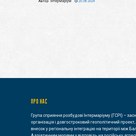
Інтермаріум
Автор:
20.08.2024
ПРО НАС
Група сприяння розбудові Інтермаріуму (ГСРІ) – зас
організація і довгостроковий геополітичний проект,
внесок у регіональну інтеграцію на території між Ба
Адріатичним морями у відповідь на російську агресі