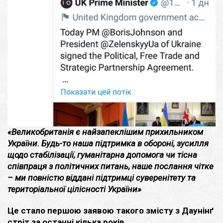
«Великобританія є найзапеклішим прихильником
України. Будь-то наша підтримка в обороні, зусилля
щодо стабілізації, гуманітарна допомога чи тісна
співпраця з політичних питань, наше послання чітке
– ми повністю віддані підтримці суверенітету та
територіальної цілісності України»
Це стало першою заявою такого змісту з Даунінґ
стріт за останні кілька років.