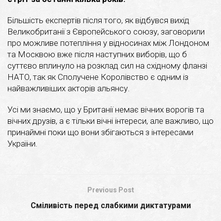
Більшість експертів після того, як відбувся вихід
Великобританії з Європейського союзу, заговорили
про можливе потепління у відносинах між Лондоном
та Москвою вже після наступних виборів, що б
суттєво вплинуло на розклад сил на східному фланзі
НАТО, так як Сполучене Королівство є одним із
найважливіших акторів альянсу.
Усі ми знаємо, що у Британії немає вічних ворогів та
вічних друзів, а є тільки вічні інтереси, але важливо, що
принаймні поки що вони збігаються з інтересами
України.
Previous Post
Сміливість перед слабкими диктатурами