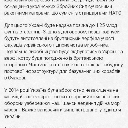
оснащення українських Збройних Сил сучасними
ракетними катерами, що сумісні з стандартами НАТО.
Для цього Україні буде надана позика до 1,25 млрд
фунтів стерлінгів. Згідно з договором, перші корпуси
будуть виготовлені на британській верфі за участі
фахівців українського підприємства-виробника.
Подальше виробництво буде відбуватись в Україні на
верфі, котру буде погоджено із британською
стороною. Частина коштів піде на також на побудову
портової інфраструктури для базування цих кораблів
в Очакові.
У 2014 році Україна була абсолютно незахищена на
морях, й навіть зараз попри створений комплекс сил
оборони узбережжя, наші шанси ведення дій на морі
мізерні. Важко заперечити вигідність даної угоди для
України.