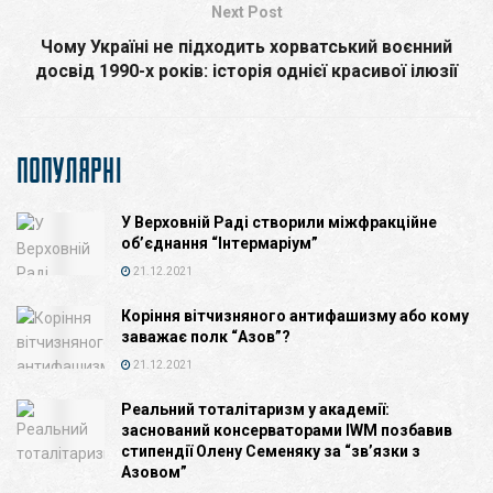
Next Post
Чому Україні не підходить хорватський воєнний
досвід 1990-х років: історія однієї красивої ілюзії
ПОПУЛЯРНІ
У Верховній Раді створили міжфракційне
об’єднання “Інтермаріум”
21.12.2021
Коріння вітчизняного антифашизму або кому
заважає полк “Азов”?
21.12.2021
Реальний тоталітаризм у академії:
заснований консерваторами IWM позбавив
стипендії Олену Семеняку за “зв’язки з
Азовом”