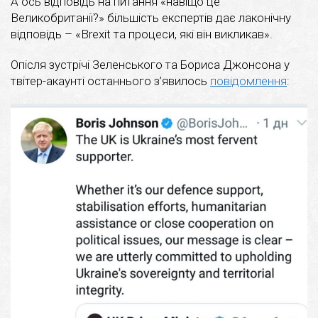
А ось відповідь на питання «навіщо це
Великобританії?» більшість експертів дає лаконічну
відповідь – «Brexit та процеси, які він викликав».
Опісля зустрічі Зеленського та Бориса Джонсона у
твітер-акаунті останнього з’явилось
повідомлення
: