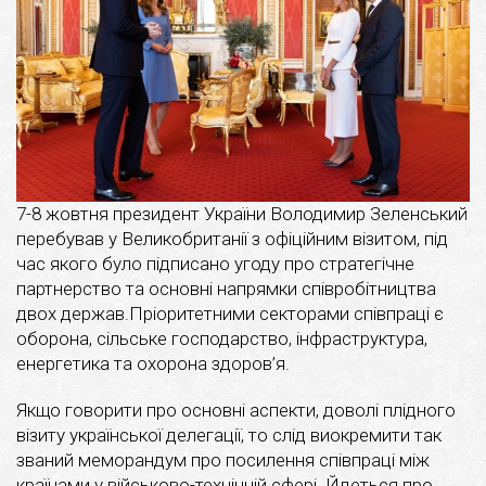
7-8 жовтня президент України Володимир Зеленський
перебував у Великобританії з офіційним візитом, під
час якого було підписано угоду про стратегічне
партнерство та основні напрямки співробітництва
двох держав.Пріоритетними секторами співпраці є
оборона, сільське господарство, інфраструктура,
енергетика та охорона здоров’я.
Якщо говорити про основні аспекти, доволі плідного
візиту української делегації, то слід виокремити так
званий меморандум про посилення співпраці між
країнами у військово-технічній сфері. Йдеться про