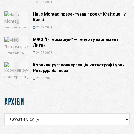
21.12.2021
Haus Montag презентував проект Kraftquell у
Києві
21.12.2021
МФО “Інтермаріум” – тепер і у парламенті
Литви
24.06.2023
Коронавірус: конвергенція катастроф і урок…
Рихарда Ваґнера
28.03.2020
АРХІВИ
Архіви