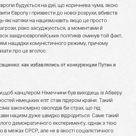
Європи будується на ідеї, що коричнева чума, якою
зити Європу і призвести до нової розрухи, вбивств
удь-які натяки на нацизм,навіть якщо це просто
загрози, різко засуджуються, а моментами й
всіх західноєвропейських політиків оминув той факт,
ямі нащадки комуністичного режиму, причому
азати про це вголос.
ти,щоб канцлером Німеччини був виходець із Абверу
остей німецьких еліт став лідером країни. Такий
іма закономірно оволодів би страх, що під
ави нацизм дуже швидко відродиться. Саме такий
лого демократичного експерименту, однак з тією
ю в межах СРСР, але не в якості соціалістичного