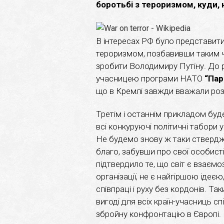
боротьбі з тероризмом, куди, 
В інтересах РФ було представити 
тероризмом, позбавивши таким ч
зробити Володимиру Путіну. До р
учасницею програми НАТО
“Пар
що в Кремлі завжди вважали роз
Третім і останнім прикладом буд
всі конкуруючі політичні табори 
Не будемо знову ж таки ствердж
благо, забувши про свої особисті
підтвердило те, що світ є взаєм
організації, не є найгіршою ідеє
співпраці і руху без кордонів. Т
вигоді для всіх країн-учасниць 
збройну конфронтацію в Європі.