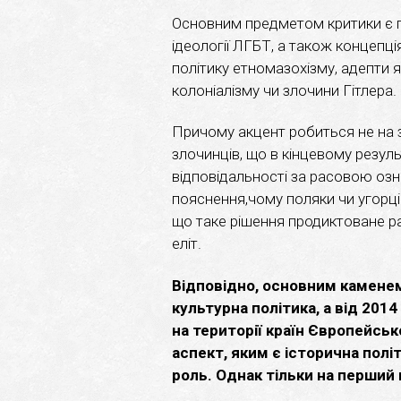
Основним предметом критики є п
ідеології ЛГБТ, а також концепц
політику етномазохізму, адепти 
колоніалізму чи злочини Гітлера.
Причому акцент робиться не на з
злочинців, що в кінцевому резул
відповідальності за расовою озн
пояснення,чому поляки чи угорці 
що таке рішення продиктоване ра
еліт.
Відповідно, основним каменем
культурна політика, а від 2014
на території країн Європейсь
аспект, яким є історична полі
роль. Однак тільки на перший