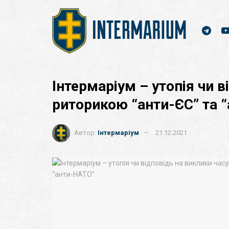
Інтермаріум – утопія чи 
риторикою “анти-ЄС” та 
Автор:
Інтермаріум
21.12.2021