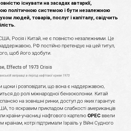
вністю існувати на засадах автаркії,
ою політичною системою і бути незалежною
ухом людей, товарів, послуг і капіталу, свідчить
ілість.
к США, Росія і Китай, не є повністю незалежними. Це
наддержавою, РФ постійно претендує на цей титул,
ого, щоб його здобути.
ській заправці в період нафтової кризи 1973
и щоки і розповідати, що вона є наддержавою,
диться до ролі міжнародної бензоколонки. Китай
пансію на зовнішні ринки, доступ до яких гарантує
США, то яскравим прикладом слабкості американців
оли країни-учасниці нафтового картелю
OPEC
ввели
 країнам, котрі підтримали Ізраїль у Війні Судного