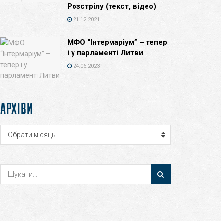
Розстрілу (текст, відео)
21.12.2021
МФО “Інтермаріум” – тепер
і у парламенті Литви
24.06.2023
АРХІВИ
Архіви
Обрати місяць