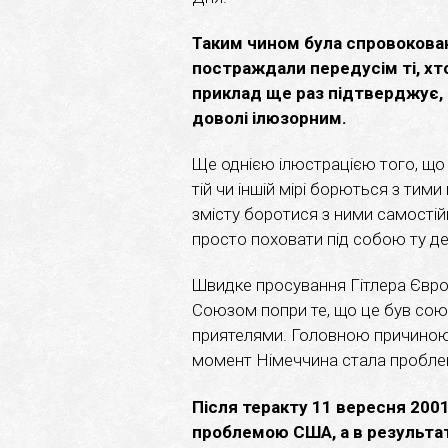
Таким чином була спровокована
постраждали передусім ті, х
приклад ще раз підтверджує,
доволі ілюзорним.
Ще однією ілюстрацією того, що 
тій чи іншій мірі борються з тим
змісту боротися з ними самостійн
просто поховати під собою ту де
Швидке просування Гітлера Євро
Союзом попри те, що це був союз
приятелями. Головною причиною о
момент Німеччина стала проблем
Після теракту 11 вересня 200
проблемою США, а в результаті