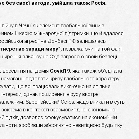
не без своєї вигоди, увійшла також Росія.
війну в Чечні як елемент глобальної війни з
ином Ічкерію міжнародної підтримки, що й вдалося
осійської агресії на Донбасі РФ залишалась
тнерство заради миру”,
незважаючи на той факт,
ширення альянсу на Схід загрозою своїй безпеці.
е всесвітня пандемія
Covid19
, яка також об’єднала
у намаганні подолати кризу глобального характеру.
увати, що всі працювали виключно на спільне
 інтереси, однак поширення вірусу вкотре
озалежним. Європейський Союз, якщо вникати в суть
ю, зокрема в контексті взаємовигідної економічної
акий підхід дозволяє сфокусуватися на економічній
спільноти, зробивши абсолютно невигідною будь-яку