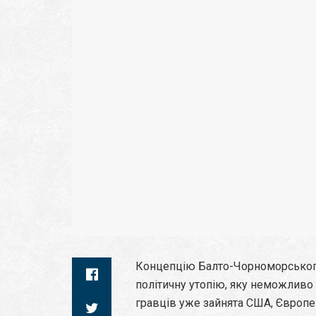
Концепцію Балто-Чорноморського
політичну утопію, яку неможливо 
гравців уже зайнята США, Європе