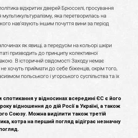
олітика відкритих дверей Брюсселі, просування
ія мультикультуралізму, яка перетворилась на
якого нав’язують іншим почуття вини за період
лочинах як явищі, а передусім на кольорі шкіри
ьтаті призводить до принципу колективної
акою. В історичній свідомості Заходу немає
не хочуть приймати до себе біженців, окрім того,
сизмом польського і угорського суспільства та їх
 спотикання у відносинах всередині ЄС є його
 року відношення до дій Росії в Україні, а також
кого Союзу. Можна виділити також третій
тика, котра на перший погляд відіграє незначну
 погляд.