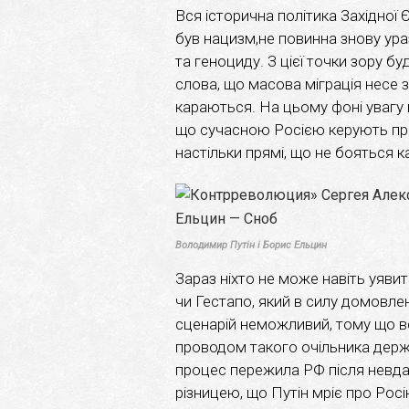
Вся історична політика Західної 
був нацизм,не повинна знову ура
та геноциду. З цієї точки зору б
слова, що масова міграція несе 
караються. На цьому фоні увагу 
що сучасною Росією керують пр
настільки прямі, що не бояться к
Володимир Путін і Борис Ельцин
Зараз ніхто не може навіть уяви
чи Гестапо, який в силу домовлен
сценарій неможливий, тому що вс
проводом такого очільника держ
процес пережила РФ після невда
різницею, що Путін мріє про Росі