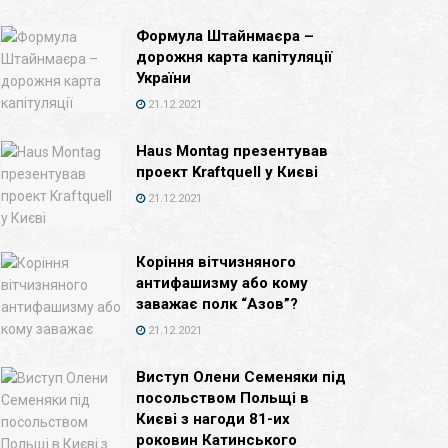
Формула Штайнмаєра –
дорожня карта капітуляції
України
21.12.2021
Haus Montag презентував
проект Kraftquell у Києві
21.12.2021
Коріння вітчизняного
антифашизму або кому
заважає полк “Азов”?
21.12.2021
Виступ Олени Семеняки під
посольством Польщі в
Києві з нагоди 81-их
роковин Катинського