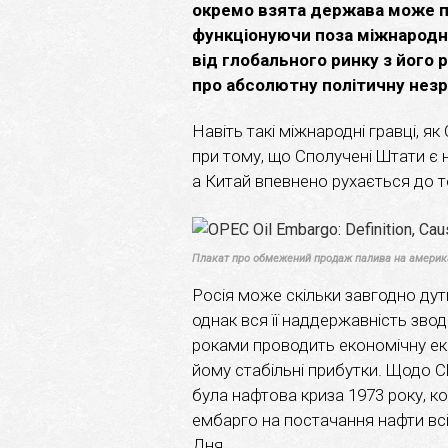
окремо взята держава може по
функціонуючи поза міжнародн
від глобального ринку з його р
про абсолютну політичну незр
Навіть такі міжнародні гравці, я
при тому, що Сполучені Штати є 
а Китай впевнено рухається до т
Плакат про обмежений продаж палива на американ
Росія може скільки завгодно дут
однак вся її наддержавність зво
роками проводить економічну екс
йому стабільні прибутки. Щодо 
була нафтова криза 1973 року, к
ембарго на постачання нафти всім
Дня.