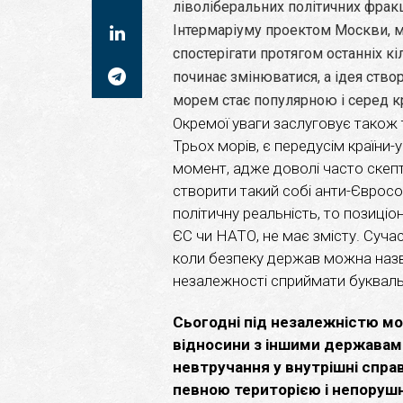
ліволіберальних політичних фрак
Інтермаріуму проектом Москви, м
спостерігати протягом останніх к
починає змінюватися, а ідея ств
морем стає популярною і серед к
Окремої уваги заслуговує також т
Трьох морів, є передусім країни
момент, адже доволі часто скеп
створити такий собі анти-Єврос
політичну реальність, то позиціо
ЄС чи НАТО, не має змісту. Сучас
коли безпеку держав можна назв
незалежності сприймати букваль
Сьогодні під незалежністю м
відносини з іншими державам
невтручання у внутрішні справ
певною територією і непорушніс