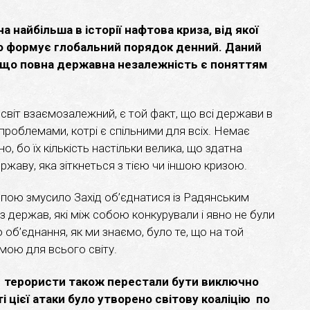
 найбільша в історії нафтова криза, від якої
то формує глобальний порядок денний. Даний
 що повна державна незалежність є поняттям
світ взаємозалежний, є той факт, що всі держави в
и проблемами, котрі є спільними для всіх. Немає
о, бо їх кількість настільки велика, що здатна
ржаву, яка зіткнеться з тією чи іншою кризою.
пою змусило Захід об’єднатися із Радянським
 держав, які між собою конкурували і явно не були
б’єднання, як ми знаємо, було те, що на той
ою для всього світу.
1 терористи також перестали бути виключно
 цієї атаки було утворено світову коаліцію по