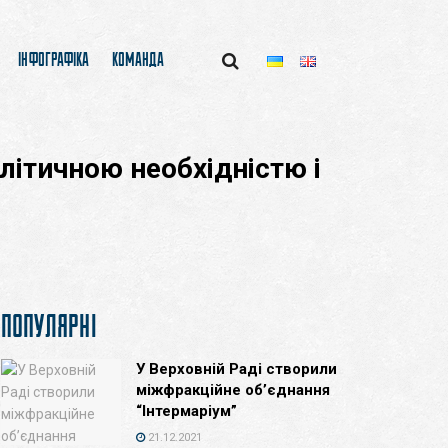
ІНФОГРАФІКА
КОМАНДА
олітичною необхідністю і
ПОПУЛЯРНІ
У Верховній Раді створили
міжфракційне об’єднання
“Інтермаріум”
21.12.2021