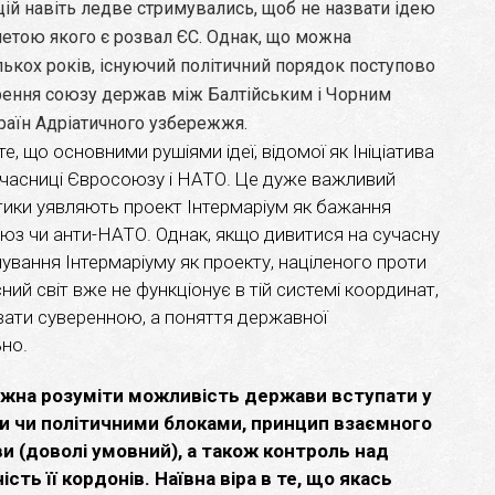
цій навіть ледве стримувались, щоб не назвати ідею
етою якого є розвал ЄС. Однак, що можна
ількох років, існуючий політичний порядок поступово
орення союзу держав між Балтійським і Чорним
раїн Адріатичного узбережжя.
е, що основними рушіями ідеї, відомої як Ініціатива
-учасниці Євросоюзу і НАТО. Це дуже важливий
тики уявляють проект Інтермаріум як бажання
оюз чи анти-НАТО. Однак, якщо дивитися на сучасну
нування Інтермаріуму як проекту, націленого проти
ний світ вже не функціонує в тій системі координат,
ати суверенною, а поняття державної
но.
ожна розуміти можливість держави вступати у
и чи політичними блоками, принцип взаємного
и (доволі умовний), а також контроль над
ть її кордонів. Наївна віра в те, що якась