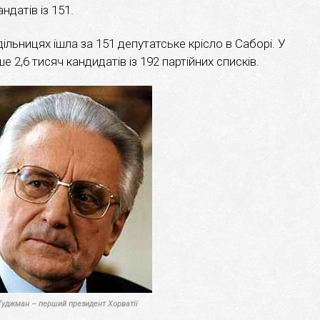
ндатів із 151.
льницях ішла за 151 депутатське крісло в Саборі. У
 2,6 тисяч кандидатів із 192 партійних списків.
Туджман – перший президент Хорватії