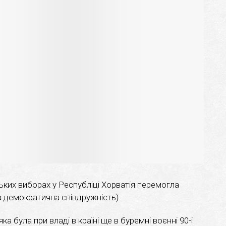
ських виборах у Республіці Хорватія перемогла
 демократична співдружність).
а була при владі в країні ще в буремні воєнні 90-і