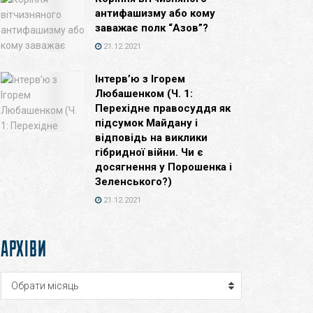
антифашизму або кому
заважає полк “Азов”?
21.12.2021
Інтерв’ю з Ігорем
Любашенком (Ч. 1:
Перехідне правосуддя як
підсумок Майдану і
відповідь на виклики
гібридної війни. Чи є
досягнення у Порошенка і
Зеленського?)
21.12.2021
АРХІВИ
Архіви
Обрати місяць