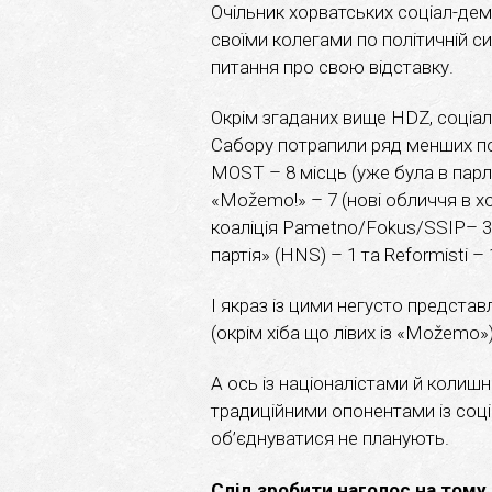
Очільник хорватських соціал-дем
своїми колегами по політичній си
питання про свою відставку.
Окрім згаданих вище HDZ, соціал
Сабору потрапили ряд менших пол
MOST – 8 місць (уже була в парл
«Možemo!» – 7 (нові обличчя в хо
коаліція Pametno/Fokus/SSIP– 3 
партія» (HNS) – 1 та Reformisti – 
І якраз із цими негусто предста
(окрім хіба що лівих із «Možemo»)
А ось із націоналістами й колиш
традиційними опонентами із соц
об’єднуватися не планують.
Слід зробити наголос на тому,