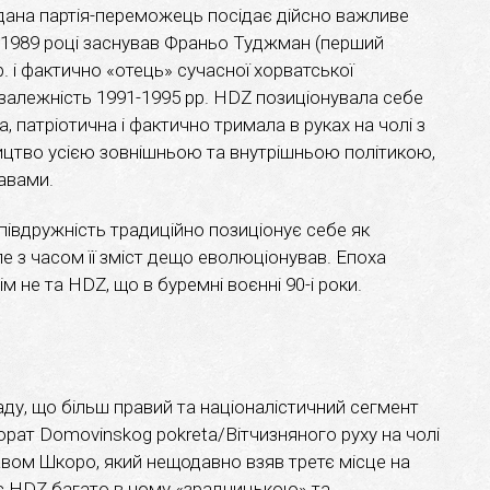
гадана партія-переможець посідає дійсно важливе
ще в 1989 році заснував Франьо Туджман (перший
р. і фактично «отець» сучасної хорватської
незалежність 1991-1995 рр. HDZ позиціонувала себе
а, патріотична і фактично тримала в руках на чолі з
цтво усією зовнішньою та внутрішньою політикою,
равами.
івдружність традиційно позиціонує себе як
ле з часом її зміст дещо еволюціонував. Епоха
м не та HDZ, що в буремні воєнні 90-і роки.
аду, що більш правий та націоналістичний сегмент
орат Domovinskog pokreta/Вітчизняного руху на чолі
вом Шкоро, який нещодавно взяв третє місце на
є HDZ багато в чому «зрадницькою» та