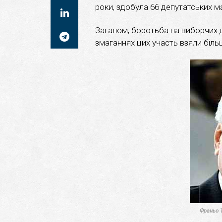
роки, здобула 66 депутатських ма
Загалом, боротьба на виборчих ді
змаганнях цих участь взяли більше
Франьо 