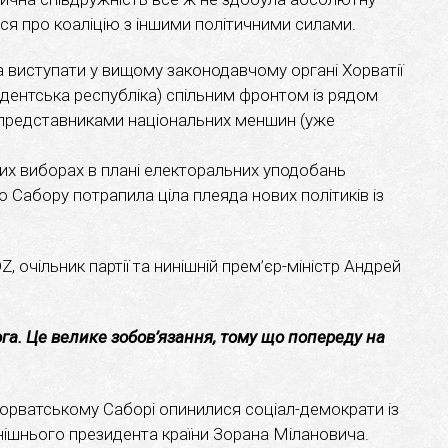
ся про коаліцію з іншими політичними силами.
 виступати у вищому законодавчому органі Хорватії
идентська республіка) спільним фронтом із рядом
8 представниками національних меншин (уже
их виборах в плані електоральних уподобань
до Сабору потрапила ціла плеяда нових політиків із
 очільник партії та нинішній прем’єр-міністр Андрей
га. Це велике зобов’язання, тому що попереду на
 Хорватському Саборі опинилися соціал-демократи із
нинішнього президента країни Зорана Мілановича.