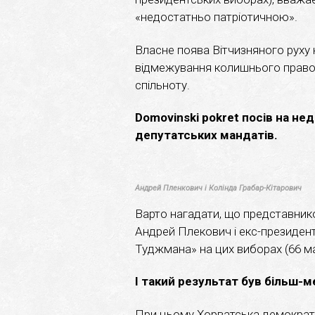
«недостатньо патріотичною».
Власне поява Вітчизняного руху н
відмежування колишнього право
спільноту.
Domovinski pokret посів на не
депутатських мандатів.
Андрей Пленкович і Колінда Грабар-Кітарович
Варто нагадати, що представником
Андрей Плекович і екс-президент
Туджмана» на цих виборах (66 ман
І такий результат був більш-
При цьому Хорватська демократ