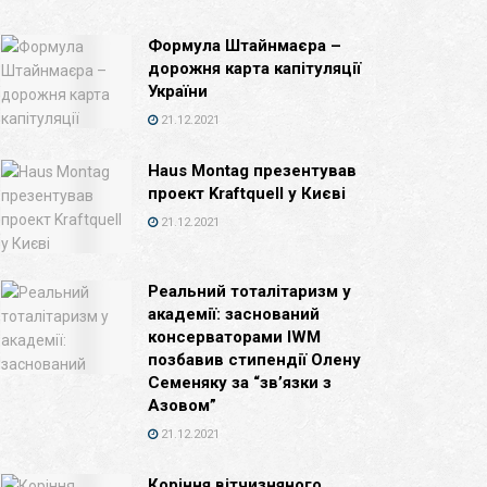
Формула Штайнмаєра –
дорожня карта капітуляції
України
21.12.2021
Haus Montag презентував
проект Kraftquell у Києві
21.12.2021
Реальний тоталітаризм у
академії: заснований
консерваторами IWM
позбавив стипендії Олену
Семеняку за “зв’язки з
Азовом”
21.12.2021
Коріння вітчизняного