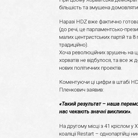
більшість та змушена домовляти
Наразі HDZ вже фактично готова
(до речі, це парламентсько-през
малих центристських партій та 
традиційно).
Хоча революційних зрушень на ц
хорватів не відбулося, та все ж 
нових політичних проектів.
Коментуючи ці цифри в штабі HDZ,
Пленкович заявив:
«Такий результат – наша перемо
нас чекають значні виклики».
На другому місці з 41 кріслом у
коаліції Restart – однопартійці 