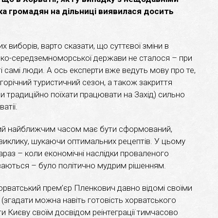
вка громадян на дільниці виявилася досить
 виборів, варто сказати, що суттєвої зміни в
сько-середземноморської держави не сталося – при
 самі люди. А ось експерти вже ведуть мову про те,
орічний туристичний сезон, а також закриття
и традиційно поїхати працювати на Захід) сильно
атії.
кий найближчим часом має бути сформований,
виклику, шукаючи оптимальних рецептів. У цьому
араз – коли економічні наслідки проваленого
уваються – було політично мудрим рішенням.
орватський прем’єр Пленкович давно відомі своїми
(згадати можна навіть готовість хорватського
ти Києву своїм досвідом реінтеграції тимчасово