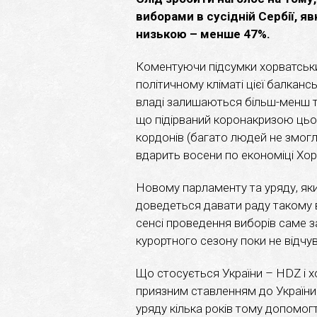
виборами в сусідній Сербії, я
низькою – менше 47%.
Коментуючи підсумки хорватських
політичному кліматі цієї балкан
владі залишаються більш-менш ті
що підірваний коронакризою цьог
кордонів (багато людей не змогл
вдарить восени по економіці Хорв
Новому парламенту та уряду, я
доведеться давати раду такому 
сенсі проведення виборів саме з
курортного сезону поки не відч
Що стосується України – HDZ і х
приязним ставленням до України 
уряду кілька років тому допомог