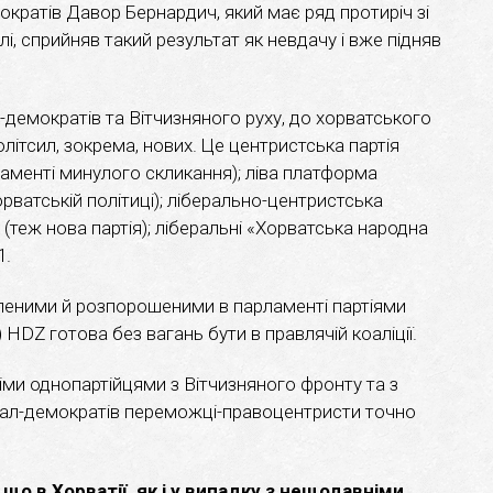
ократів Давор Бернардич, який має ряд протиріч зі
лі, сприйняв такий результат як невдачу і вже підняв
-демократів та Вітчизняного руху, до хорватського
ітсил, зокрема, нових. Це центристська партія
аменті минулого скликання); ліва платформа
рватській політиці); ліберально-центристська
(теж нова партія); ліберальні «Хорватська народна
1.
вленими й розпорошеними в парламенті партіями
 HDZ готова без вагань бути в правлячій коаліції.
німи однопартійцями з Вітчизняного фронту та з
іал-демократів переможці-правоцентристи точно
 що в Хорватії, як і у випадку з нещодавніми