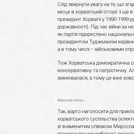
Слід звернути увагу на те, що з
місце в хорватській історії: її 
президент Хорватії у 1990-1999 р
державності). Під час війни за 
як партія підкреслено національн
президентом Туджманом керівни
а в тому числі – військовими сп
Тож Хорватська демократична сп
консервативну та патріотичну. А
змінювалася, а тому це вже зовсі
Мирослав Шкоро
Так, варто наголосити для прикл
хорватського суспільства (елект
зі знаменитим співаком Миросла
президентських виборах), вважа