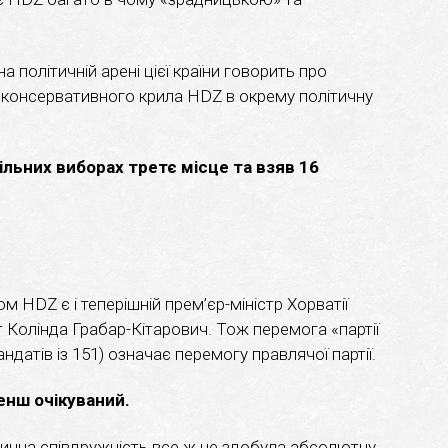
а політичній арені цієї країни говорить про
консервативного крила HDZ в окрему політичну
дільних виборах третє місце та взяв 16
 HDZ є і теперішній прем’єр-міністр Хорватії
 Колінда Грабар-Кітарович. Тож перемога «партії
датів із 151) означає перемогу правлячої партії.
менш очікуваний.
ична співдружність все ж не здобула абсолютну