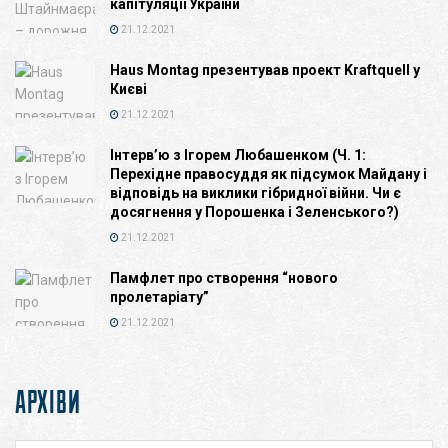
капітуляції України
21.12.2021
Haus Montag презентував проект Kraftquell у
Києві
21.12.2021
Інтерв’ю з Ігорем Любашенком (Ч. 1:
Перехідне правосуддя як підсумок Майдану і
відповідь на виклики гібридної війни. Чи є
досягнення у Порошенка і Зеленського?)
21.12.2021
Памфлет про створення “нового
пролетаріату”
21.12.2021
АРХІВИ