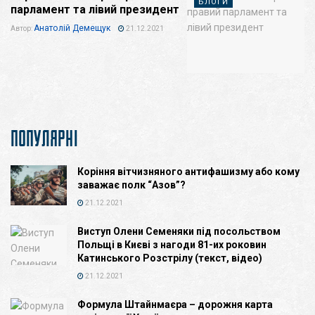
БЛОГИ
парламент та лівий президент
Анатолій Демещук
Автор:
21.12.2021
ПОПУЛЯРНІ
Коріння вітчизняного антифашизму або кому
заважає полк “Азов”?
21.12.2021
Виступ Олени Семеняки під посольством
Польщі в Києві з нагоди 81-их роковин
Катинського Розстрілу (текст, відео)
21.12.2021
Формула Штайнмаєра – дорожня карта