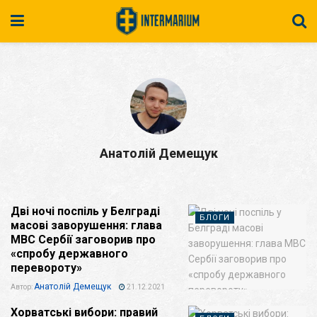
Анатолій Демещук
Дві ночі поспіль у Белграді
БЛОГИ
масові заворушення: глава
МВС Сербії заговорив про
«спробу державного
перевороту»
Анатолій Демещук
Автор:
21.12.2021
Хорватські вибори: правий