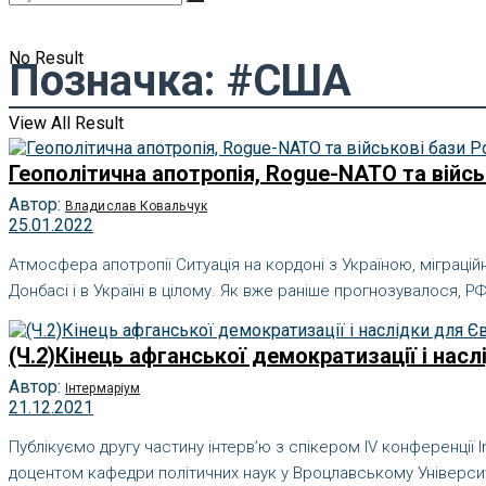
No Result
Позначка:
#США
View All Result
Геополітична апотропія, Rogue-NATO та війсь
Автор:
Владислав Ковальчук
25.01.2022
Атмосфера апотропії Ситуація на кордоні з Україною, міграці
Донбасі і в Україні в цілому. Як вже раніше прогнозувалося, РФ
(Ч.2)Кінець афганської демократизації і нас
Автор:
Інтермаріум
21.12.2021
Публікуємо другу частину інтерв’ю з спікером IV конференці
доцентом кафедри політичних наук у Вроцлавському Університет