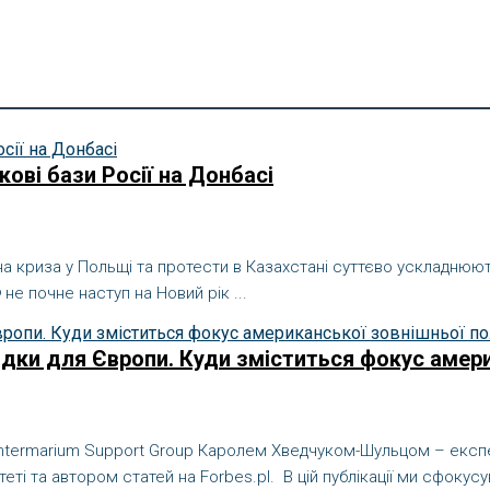
кові бази Росії на Донбасі
йна криза у Польщі та протести в Казахстані суттєво ускладнюю
 не почне наступ на Новий рік ...
лідки для Європи. Куди зміститься фокус амер
ї Intermarium Support Group Каролем Хведчуком-Шульцом – експ
і та автором статей на Forbes.pl. В цій публікації ми сфокусу