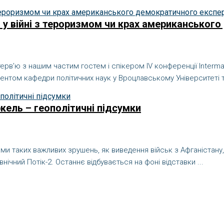
га у війні з тероризмом чи крах американсько
нтерв’ю з нашим частим гостем і спікером IV конференції Inte
ентом кафедри політичних наук у Вроцлавському Університеті т
ркель – геополітичні підсумки
ками таких важливих зрушень, як виведення військ з Афганістану
ічний Потік-2. Останнє відбувається на фоні відставки ...