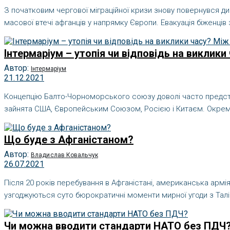
З початковим чергової міграційної кризи знову повернувся дис
масової втечі афганців у напрямку Європи. Евакуація біженців з
Інтермаріум – утопія чи відповідь на виклик
Автор:
Інтермаріум
21.12.2021
Концепцію Балто-Чорноморського союзу доволі часто представл
зайнята США, Європейським Союзом, Росією і Китаєм. Окремі с
Що буде з Афганістаном?
Автор:
Владислав Ковальчук
26.07.2021
Після 20 років перебування в Афганістані, американська армія
узгоджуються суто бюрократичні моменти мирної угоди з Таліб
Чи можна вводити стандарти НАТО без ПДЧ