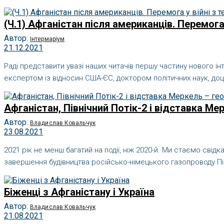
(Ч.1) Афганістан після американців. Перемо
Автор:
Інтермаріум
21.12.2021
Раді представити увазі наших читачів першу частину нового і
експертом із відносин США-ЄС, доктором політичних наук, доц
Афганістан, Північний Потік-2 і відставка Ме
Автор:
Владислав Ковальчук
23.08.2021
2021 рік не менш багатий на події, ніж 2020-й. Ми стаємо свід
завершення будівництва російсько-німецького газопроводу Півн
Біженці з Афганістану і Україна
Автор:
Владислав Ковальчук
21.08.2021