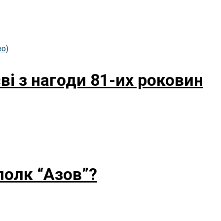
і з нагоди 81-их роковин
полк “Азов”?