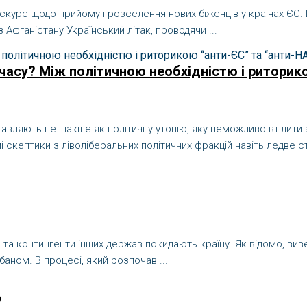
курс щодо прийому і розселення нових біженців у країнах ЄС. Й
 Афганістану Український літак, проводячи ...
и часу? Між політичною необхідністю і ритори
яють не інакше як політичну утопію, яку неможливо втілити з 
кептики з ліволіберальних політичних фракцій навіть ледве ст
 та контингенти інших держав покидають країну. Як відомо, вивед
аном. В процесі, який розпочав ...
?