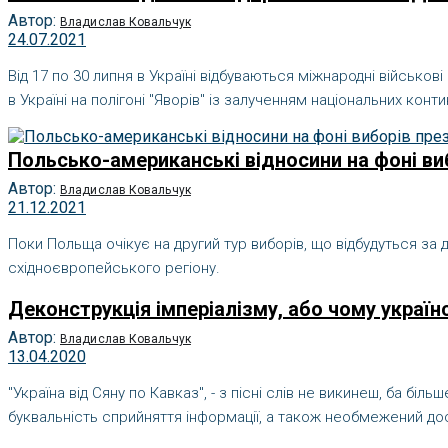
Автор:
Владислав Ковальчук
24.07.2021
Від 17 по 30 липня в Україні відбуваються міжнародні військов
в Україні на полігоні "Яворів" із залученням національних конт
Польсько-американські відносини на фоні вибо
Автор:
Владислав Ковальчук
21.12.2021
Поки Польща очікує на другий тур виборів, що відбудуться за д
східноєвропейського регіону.
Деконструкція імперіалізму, або чому україн
Автор:
Владислав Ковальчук
13.04.2020
"Україна від Сяну по Кавказ", - з пісні слів не викинеш, ба б
буквальність сприйняття інформації, а також необмежений дост