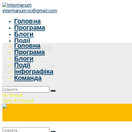
intermarium.nc@gmail.com
Головна
Програма
Блоги
Події
Головна
Інфографіка
Програма
Команда
Блоги
Події
Інфографіка
No Result
View All Result
Команда
No Result
View All Result