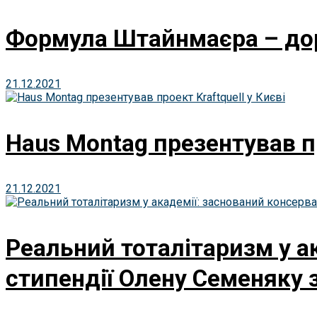
Формула Штайнмаєра – дор
21.12.2021
Haus Montag презентував пр
21.12.2021
Реальний тоталітаризм у а
стипендії Олену Семеняку з