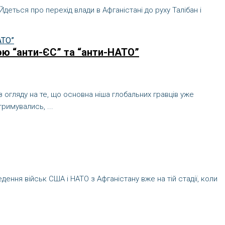
деться про перехід влади в Афганістані до руху Талібан і
кою “анти-ЄС” та “анти-НАТО”
огляду на те, що основна ніша глобальних гравців уже
римувались, ...
ення військ США і НАТО з Афганістану вже на тій стадії, коли