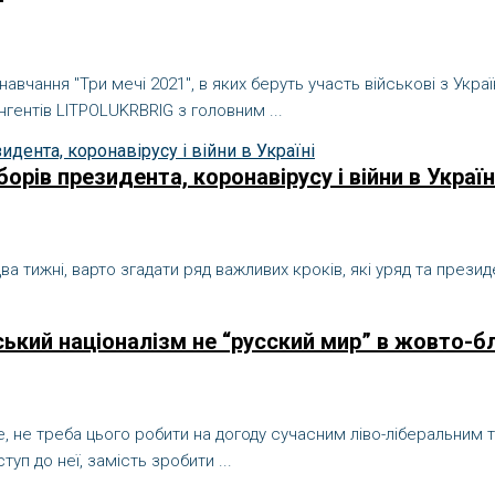
і навчання "Три мечі 2021", в яких беруть участь військові з Укр
ингентів LITPOLUKRBRIG з головним ...
рів президента, коронавірусу і війни в Україн
ва тижні, варто згадати ряд важливих кроків, які уряд та прези
ський націоналізм не “русский мир” в жовто-б
ільше, не треба цього робити на догоду сучасним ліво-ліберальн
уп до неї, замість зробити ...