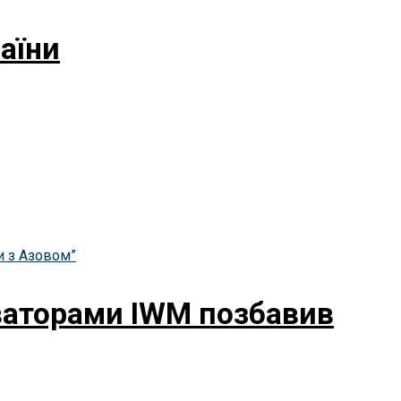
аїни
рваторами IWM позбавив