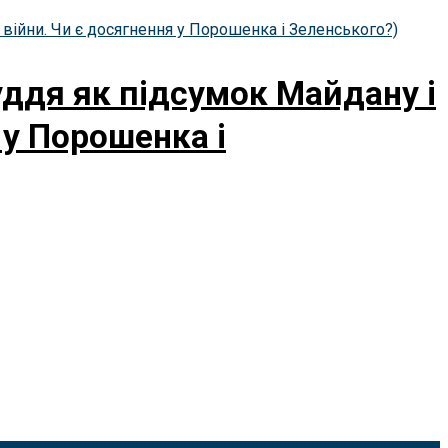
уддя як підсумок Майдану і
 у Порошенка і