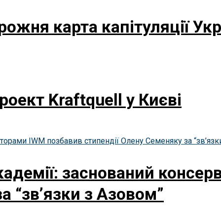
ожня карта капітуляції Укр
оект Kraftquell у Києві
кадемії: заснований консе
а “зв’язки з Азовом”