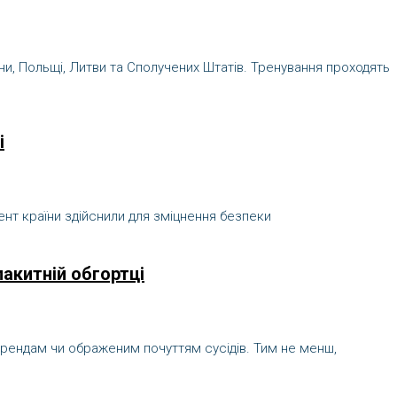
аїни, Польщі, Литви та Сполучених Штатів. Тренування проходять
і
дент країни здійснили для зміцнення безпеки
лакитній обгортці
им трендам чи ображеним почуттям сусідів. Тим не менш,