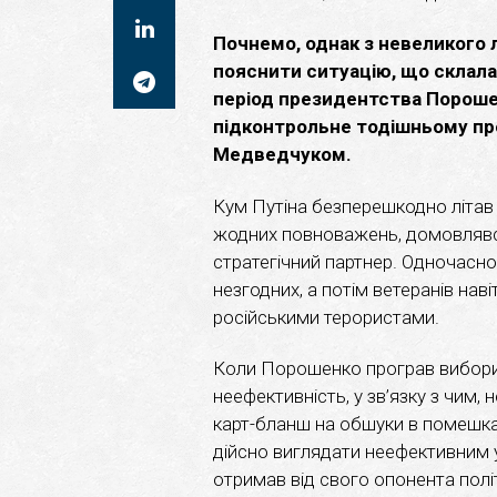
Почнемо, однак з невеликого 
пояснити ситуацію, що склала
період президентства Порошен
підконтрольне тодішньому пр
Медведчуком.
Кум Путіна безперешкодно літав д
жодних повноважень, домовлявся 
стратегічний партнер. Одночасн
незгодних, а потім ветеранів нав
російськими терористами.
Коли Порошенко програв вибори,
неефективність, у зв’язку з чим, 
карт-бланш на обшуки в помешк
дійсно виглядати неефективним у
отримав від свого опонента полі