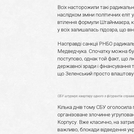
Всіх насторожили такі радикальн
наслідком зміни політичних еліт
втілення формули Штайнмаєра, ко
у всіх залишалась підозра, що ві
Насправді санкції РНБО радикал
Медведчука. Спочатку можна бул
поступово, однак той факт, що л
державної зради і фінансування 
що Зеленський просто влаштовув
СБУ штурмує квартиру одного з фігурантів справи
Кілька днів тому СБУ оголосила п
організоване злочинне угрупован
Корпусу. Вже класично, на затрим
важливо, блокади відведення укра