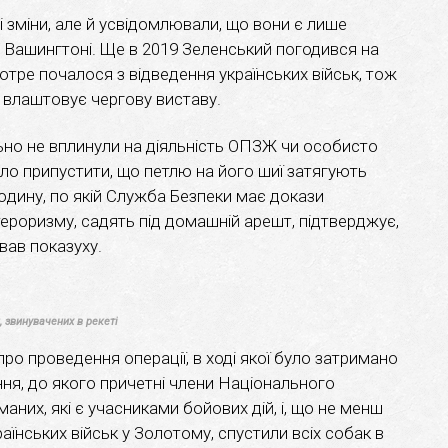
і зміни, але й усвідомлювали, що вони є лише
 у Вашингтоні. Ще в 2019 Зеленський погодився на
тре почалося з відведення українських військ, тож
н влаштовує чергову виставу.
ьно не вплинули на діяльність ОПЗЖ чи особисто
о припустити, що петлю на його шиї затягують
юдину, по якій Служба Безпеки має докази
тероризму, садять під домашній арешт, підтверджує,
ав показуху.
, звинувачених в рекеті
ро проведення операції, в ході якої було затримано
ня, до якого причетні члени Національного
аних, які є учасниками бойових дій, і, що не менш
їнських військ у Золотому, спустили всіх собак в