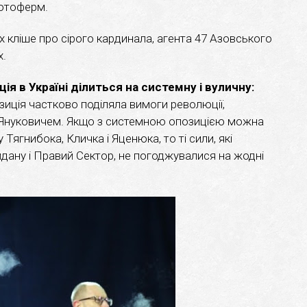
 ботоферм.
х кліше про сірого кардинала, агента 47 Азовського
х.
ія в Україні ділиться на системну і вуличну:
иція частково поділяла вимоги революції,
 Януковичем. Якщо з системною опозицією можна
Тягнибока, Кличка і Яценюка, то ті сили, які
ану і Правий Сектор, не погоджувалися на жодні