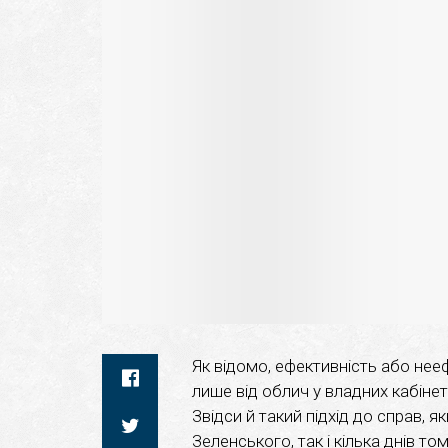
Як відомо, ефективність або нее
лише від облич у владних кабінет
Звідси й такий підхід до справ, я
Зеленського, так і кілька днів том