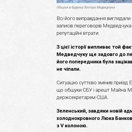
Обшуки в будинку Віктора Медведчука
Всі його виправдання виглядали 
записів переговорів Медведчука
репутаційні втрати.
З цієї історії випливає той фа
Медведчуку ще задовго до пе
його попередника була заціка
не чіпали.
Ситуацію суттєво змінив приїзд Е
що обшуки СБУ і арешт Майна Мед
держсекретарем США.
Зеленський, завдяки новій адм
холоднокровного Люка Банков
з V колоною.