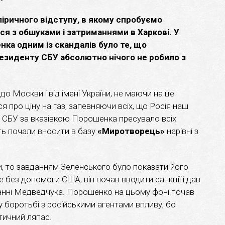
ліричного відступу, в якому спробуємо
ся з обшуками і затриманнями в Харкові. У
ка одним із скандалів було те, що
езиденту СБУ абсолютно нічого не робило з
о Москви і від імені України, не маючи на це
про ціну на газ, запевняючи всіх, що Росія наш
о СБУ за вказівкою Порошенка пресувало всіх
іть почали вносити в базу
«Миротворець»
нарівні з
 то завданням Зеленського було показати його
не без допомоги США, він почав вводити санкції і дав
анні Медведчука. Порошенко на цьому фоні почав
 боротьбі з російськими агентами впливу, бо
тичний ляпас.