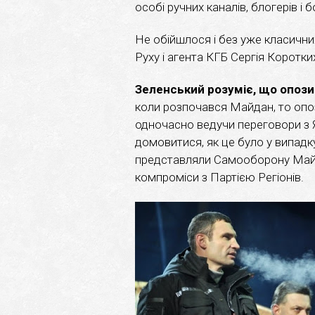
особі ручних каналів, блогерів і
Не обійшлося і без уже класични
Руху і агента КГБ Сергія Коротки
Зеленський розуміє, що опозиц
коли розпочався Майдан, то опоз
одночасно ведучи переговори з
домовитися, як це було у випадку 
представляли Самооборону Майд
компроміси з Партією Регіонів.