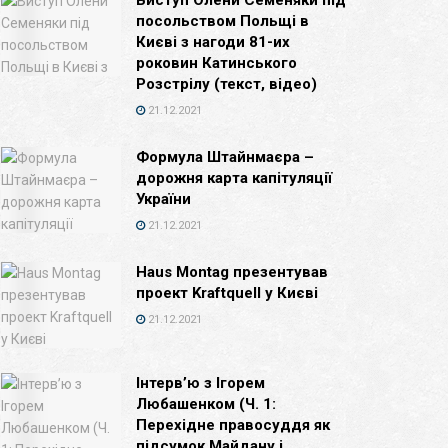
Виступ Олени Семеняки під
посольством Польщі в
Києві з нагоди 81-их
роковин Катинського
Розстрілу (текст, відео)
21.12.2021
Формула Штайнмаєра –
дорожня карта капітуляції
України
21.12.2021
Haus Montag презентував
проект Kraftquell у Києві
21.12.2021
Інтерв’ю з Ігорем
Любашенком (Ч. 1:
Перехідне правосуддя як
підсумок Майдану і