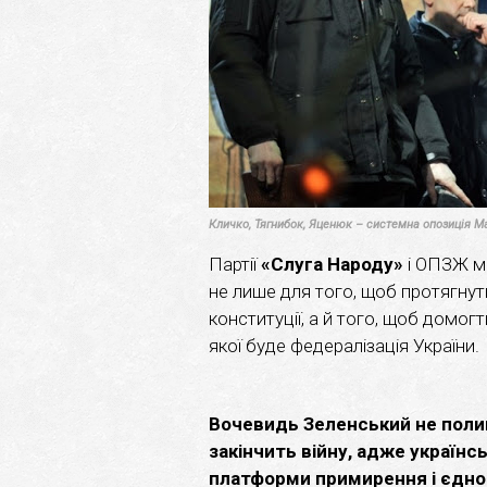
Кличко, Тягнибок, Яценюк – системна опозиція М
Партії
«Слуга Народу»
і ОПЗЖ ма
не лише для того, щоб протягнут
конституції, а й того, щоб домо
якої буде федералізація України.
Вочевидь Зеленський не полиши
закінчить війну, адже українс
платформи примирення і єдност