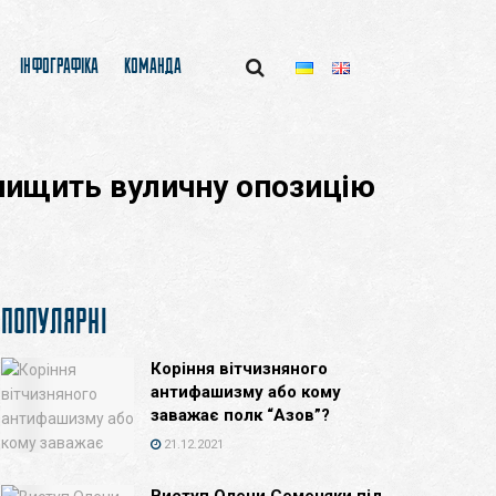
ІНФОГРАФІКА
КОМАНДА
 нищить вуличну опозицію
ПОПУЛЯРНІ
Коріння вітчизняного
антифашизму або кому
заважає полк “Азов”?
21.12.2021