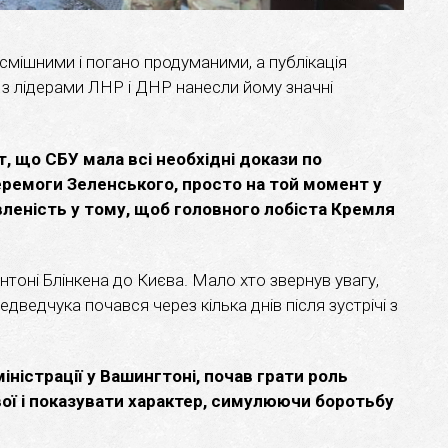
смішними і погано продуманими, а публікація
 з лідерами ЛНР і ДНР нанесли йому значні
кт, що СБУ мала всі необхідні докази по
ремоги Зеленського, просто на той момент у
вленість у тому, щоб головного лобіста Кремля
нтоні Блінкена до Києва. Мало хто звернув увагу,
ведчука почався через кілька днів після зустрічі з
іністрації у Вашингтоні, почав грати роль
ої і показувати характер, симулюючи боротьбу