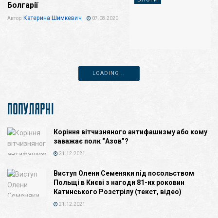
Болгарії
Катерина Шимкевич
Автор:
07.08.2020
LOADING...
ПОПУЛЯРНІ
Коріння вітчизняного антифашизму або кому
заважає полк “Азов”?
21.12.2021
Виступ Олени Семеняки під посольством
Польщі в Києві з нагоди 81-их роковин
Катинського Розстрілу (текст, відео)
21.12.2021