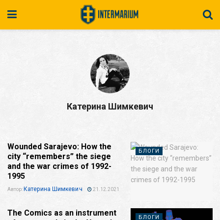
Катерина Шимкевич
Wounded Sarajevo: How the
БЛОГИ
city “remembers” the siege
and the war crimes of 1992-
1995
Катерина Шимкевич
Автор:
21.12.2021
The Comics as an instrument
БЛОГИ