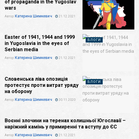
of propaganda in the Yugoslav
wars
Катерина Шимкевич
Автор:
21.12.2021
Easter of 1941, 1944 and 1999
БЛОГИ
in Yugoslavia in the eyes of
Serbian media
Катерина Шимкевич
Автор:
21.12.2021
Словенська ліва опозиція
БЛОГИ
протестує проти витрат уряду
на оборону
Катерина Шимкевич
Автор:
30.11.2020
Воєнні злочини на теренах колишньої Югославії –
АНАЛІТИКА
наріжний камінь у примиренні та вступу до ЄС
Катерина Шимкевич
Автор:
21.12.2021