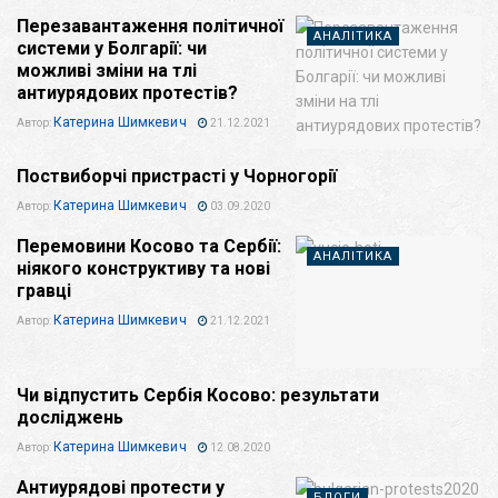
Перезавантаження політичної
АНАЛІТИКА
системи у Болгарії: чи
можливі зміни на тлі
антиурядових протестів?
Катерина Шимкевич
Автор:
21.12.2021
Поствиборчі пристрасті у Чорногорії
БЛОГИ
Катерина Шимкевич
Автор:
03.09.2020
Перемовини Косово та Сербії:
АНАЛІТИКА
ніякого конструктиву та нові
гравці
Катерина Шимкевич
Автор:
21.12.2021
Чи відпустить Сербія Косово: результати
БЛОГИ
досліджень
Катерина Шимкевич
Автор:
12.08.2020
Антиурядові протести у
БЛОГИ