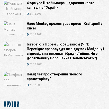
Формула Штайнмаєра – дорожня карта
капітуляції України
21.12.2021
Haus Montag презентував проект Kraftquell у
Києві
21.12.2021
Інтерв’ю з Ігорем Любашенком (Ч. 1:
Перехідне правосуддя як підсумок Майдану і
відповідь на виклики гібридної війни. Чи є
досягнення у Порошенка і Зеленського?)
21.12.2021
Памфлет про створення “нового
пролетаріату”
21.12.2021
АРХІВИ