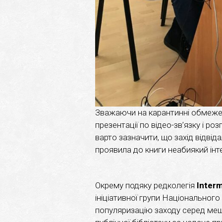
Зважаючи на карантинні обмеже
презентації по відео-зв’язку і р
варто зазначити, що захід відвіда
проявила до книги неабиякий інт
Окрему подяку редколегія
Inter
ініціативної групи Національного
популяризацію заходу серед мешк