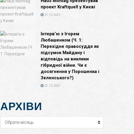
Haus Montag презентував
проект Kraftquell у Києві
21.12.2021
Інтерв’ю з Ігорем
Любашенком (Ч. 1:
Перехідне правосуддя як
підсумок Майдану і
відповідь на виклики
гібридної війни. Чи є
досягнення у Порошенка і
Зеленського?)
21.12.2021
АРХІВИ
Архіви
Обрати місяць