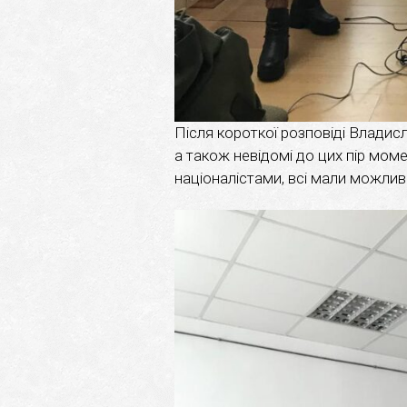
Після короткої розповіді Владис
а також невідомі до цих пір мом
націоналістами, всі мали можлив