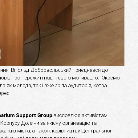
ння, Вітольд Добровольський приєднався до
озповів про пережиті події і свою мотивацію. Окремо
ла як молода, так і вже зріла аудиторія, котра
ерес.
marium
Support
Group
висловлює активістам
 Корпусу Долини за якісну організацію та
анців міста, а також керівництву Центральної