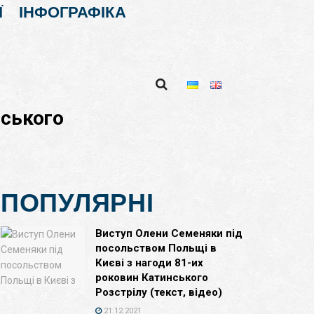
Ї
ІНФОГРАФІКА
ьського
ПОПУЛЯРНІ
Виступ Олени Семеняки під
посольством Польщі в
Києві з нагоди 81-их
роковин Катинського
Розстрілу (текст, відео)
21.12.2021