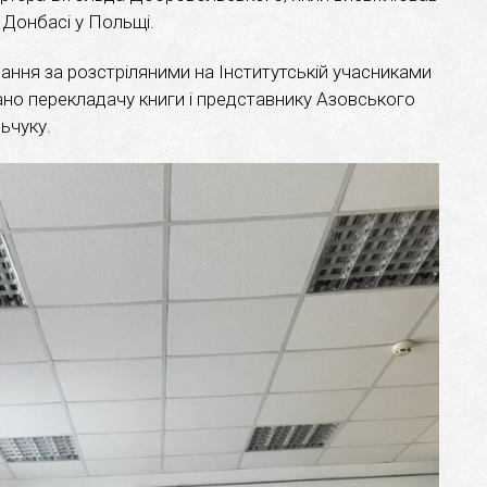
а Донбасі у Польщі.
ання за розстріляними на Інститутській учасниками
ано перекладачу книги і представнику Азовського
ьчуку.