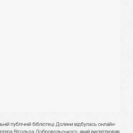
ьній публічній бібліотеці Долини відбулась онлайн-
ортера Вітольда Добровольського, який висвітлював