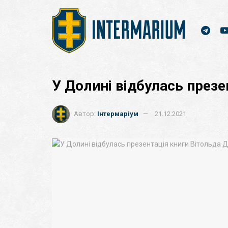
У Долині відбулась през
Автор:
Інтермаріум
21.12.2021