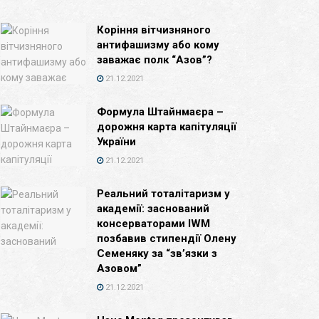
Коріння вітчизняного
антифашизму або кому
заважає полк “Азов”?
21.12.2021
Формула Штайнмаєра –
дорожня карта капітуляції
України
21.12.2021
Реальний тоталітаризм у
академії: заснований
консерваторами IWM
позбавив стипендії Олену
Семеняку за “зв’язки з
Азовом”
21.12.2021