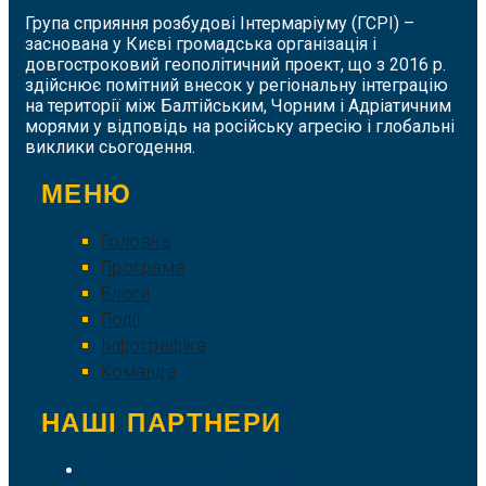
Група сприяння розбудові Інтермаріуму (ГСРІ) –
заснована у Києві громадська організація і
довгостроковий геополітичний проект, що з 2016 р.
здійснює помітний внесок у регіональну інтеграцію
на території між Балтійським, Чорним і Адріатичним
морями у відповідь на російську агресію і глобальні
виклики сьогодення.
МЕНЮ
Головна
Програма
Блоги
Події
Інфографіка
Команда
НАШІ ПАРТНЕРИ
Літературний клуб "Пломінь"