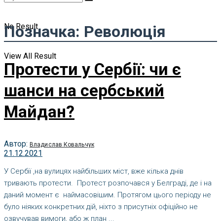
No Result
Позначка:
Революція
View All Result
Протести у Сербії: чи є
шанси на сербський
Майдан?
Автор:
Владислав Ковальчук
21.12.2021
У Сербії ,на вулицях найбільших міст, вже кілька днів
тривають протести. Протест розпочався у Белграді, де і на
даний момент є наймасовішим. Протягом цього періоду не
було ніяких конкретних дій, ніхто з присутніх офіційно не
озвучував вимоги, або ж план ...