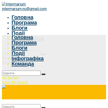
intermarium.nc@gmail.com
Головна
Програма
Блоги
Події
Головна
Інфографіка
Програма
Команда
Блоги
Події
Інфографіка
No Result
View All Result
Команда
No Result
View All Result