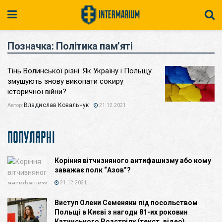
Позначка:
Політика пам’яті
Тінь Волинської різні. Як Україну і Польщу
змушують знову викопати сокиру
історичної війни?
Владислав Ковальчук
Автор:
21.12.2021
ПОПУЛЯРНІ
Коріння вітчизняного антифашизму або кому
заважає полк “Азов”?
21.12.2021
Виступ Олени Семеняки під посольством
Польщі в Києві з нагоди 81-их роковин
Катинського Розстрілу (текст, відео)