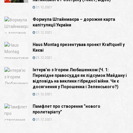
21.12.2021
Формула Штайнмаєра – дорожня карта
капітуляції України
21.12.2021
Haus Montag презентував проект Kraftquell у
Києві
21.12.2021
Інтерв’ю з Ігорем Любашенком (Ч. 1:
Перехідне правосуддя як підсумок Майдану і
відповідь на виклики гібридної війни. Чи є
досягнення у Порошенка і Зеленського?)
21.12.2021
Памфлет про створення “нового
пролетаріату”
21.12.2021