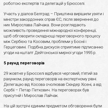
роботою експертів та делегацій у Брюсселі.
Участь у діалозі Белград – Приштина вирішили узяти і
міністри закордонних справ ЄС, після звернення до
них Мирослава Лайчака. Вони розглядають
можливість проведення міжнародної конференції,
щоб обговорити складнощі переговорного процесу
між Сербією та Косовим, проблеми у Боснії і
Герцеговині. Подібна дискусія сприятиме підписанню
угоди на кшталт Дейтонської мирної угоди 1995 р.
5 раунд переговорів
29 жовтня у Брюсселі відбувся черговий, п’ятий за
рахунком, раунд переговорів на експертному рівні.
Делегацію від Косова очолював Скіндер Хісені, а від
Сербії – Петар Петкович. На переговорах був
присутній і Мирослав Лайчак.
На цій зустрічі єдиним предметом обговорення були