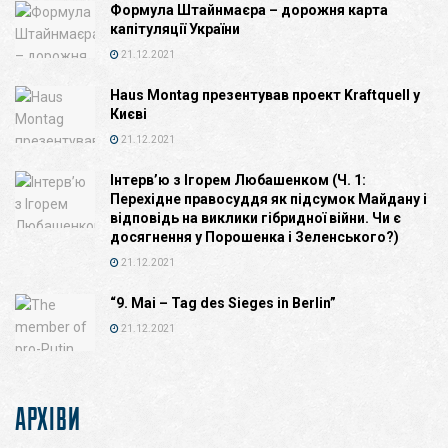
Формула Штайнмаєра – дорожня карта
капітуляції України
21.12.2021
Haus Montag презентував проект Kraftquell у
Києві
21.12.2021
Інтерв’ю з Ігорем Любашенком (Ч. 1:
Перехідне правосуддя як підсумок Майдану і
відповідь на виклики гібридної війни. Чи є
досягнення у Порошенка і Зеленського?)
21.12.2021
“9. Mai – Tag des Sieges in Berlin”
21.12.2021
АРХІВИ