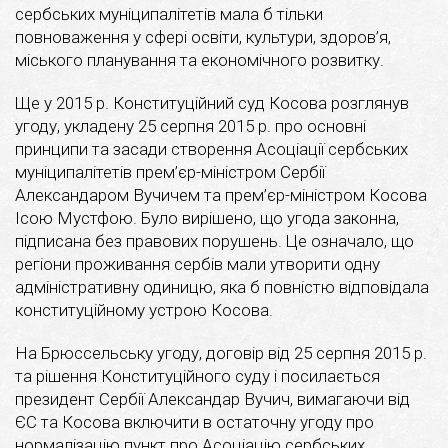
сербських муніципалітетів мала б тільки
повноваження у сфері освіти, культури, здоров’я,
міського планування та економічного розвитку.
Ще у 2015 р. Конституційний суд Косова розглянув
угоду, укладену 25 серпня 2015 р. про основні
принципи та засади створення Асоціації сербських
муніципалітетів прем’єр-міністром Сербії
Александаром Вучичем та прем’єр-міністром Косова
Ісою Мустфою. Було вирішено, що угода законна,
підписана без правових порушень. Це означало, що
регіони проживання сербів мали утворити одну
адміністративну одиницю, яка б повністю відповідала
конституційному устрою Косова.
На Брюссельську угоду, договір від 25 серпня 2015 р.
та рішення Конституційного суду і посилається
президент Сербії Александар Вучич, вимагаючи від
ЄС та Косова включити в остаточну угоду про
нормалізацію пункт про Асоціацію сербських