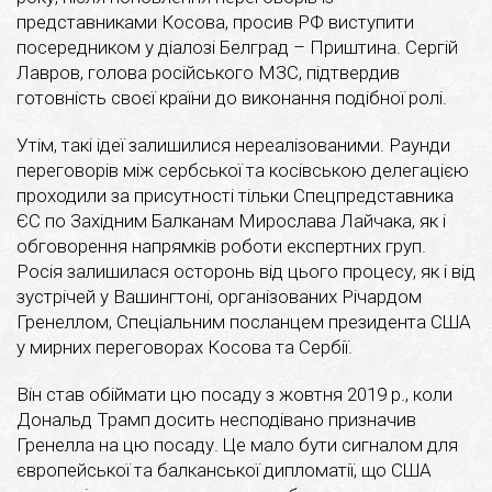
представниками Косова, просив РФ виступити
посередником у діалозі Белград – Приштина. Сергій
Лавров, голова російського МЗС, підтвердив
готовність своєї країни до виконання подібної ролі.
Утім, такі ідеї залишилися нереалізованими. Раунди
переговорів між сербської та косівською делегацією
проходили за присутності тільки Спецпредставника
ЄС по Західним Балканам Мирослава Лайчака, як і
обговорення напрямків роботи експертних груп.
Росія залишилася осторонь від цього процесу, як і від
зустрічей у Вашингтоні, організованих Річардом
Гренеллом, Спеціальним посланцем президента США
у мирних переговорах Косова та Сербії.
Він став обіймати цю посаду з жовтня 2019 р., коли
Дональд Трамп досить несподівано призначив
Гренелла на цю посаду. Це мало бути сигналом для
європейської та балканської дипломатії, що США