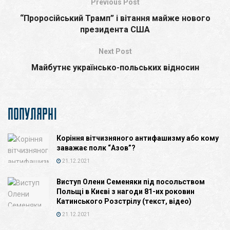
Previous Post
“Проросійський Трамп” і вітання майже нового
президента США
Next Post
Майбутнє українсько-польських відносин
ПОПУЛЯРНІ
Коріння вітчизняного антифашизму або кому
заважає полк “Азов”?
21.12.2021
Виступ Олени Семеняки під посольством
Польщі в Києві з нагоди 81-их роковин
Катинського Розстрілу (текст, відео)
21.12.2021