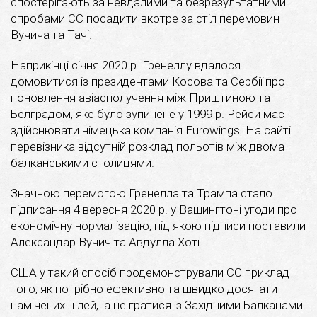
спостерігають за невдалими та безрезультатними
спробами ЄС посадити вкотре за стіл перемовин
Вучича та Тачі.
Наприкінці січня 2020 р. Гренеллу вдалося
домовитися із президентами Косова та Сербії про
поновлення авіасполучення між Приштиною та
Белградом, яке було зупинене у 1999 р. Рейси має
здійснювати німецька компанія Eurowings. На сайті
перевізника відсутній розклад польотів між двома
балканськими столицями.
Значною перемогою Гренелла та Трампа стало
підписання 4 вересня 2020 р. у Вашингтоні угоди про
економічну нормалізацію, під якою підписи поставили
Александар Вучич та Авдулла Хоті.
США у такий спосіб продемонстрували ЄС приклад
того, як потрібно ефективно та швидко досягати
намічених цілей, а не гратися із Західними Балканами