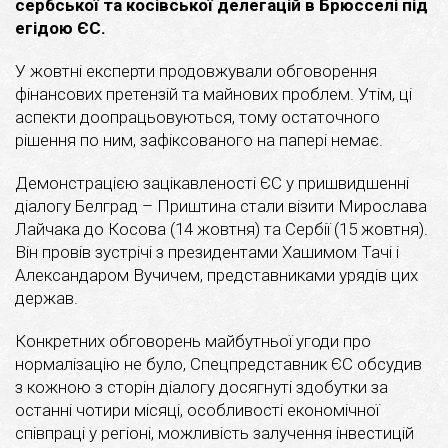
сербської та косівської делегацій в Брюсселі під
егідою ЄС.
У жовтні експерти продовжували обговорення
фінансових претензій та майнових проблем. Утім, ці
аспекти доопрацьовуються, тому остаточного
рішення по ним, зафіксованого на папері немає.
Демонстрацією зацікавленості ЄС у пришвидшенні
діалогу Белград – Приштина стали візити Мирослава
Лайчака до Косова (14 жовтня) та Сербії (15 жовтня).
Він провів зустрічі з президентами Хашимом Тачі і
Александаром Вучичем, представниками урядів цих
держав.
Конкретних обговорень майбутньої угоди про
нормалізацію не було, Спецпредставник ЄС обсудив
з кожною з сторін діалогу досягнуті здобутки за
останні чотири місяці, особливості економічної
співпраці у регіоні, можливість залучення інвестицій