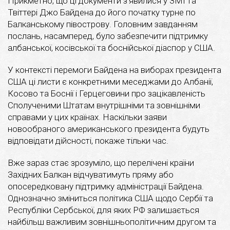
Прикметно, що ці документи з’явилися у ЗМІ та
Твіттері Джо Байдена до його початку турне по
Балканському півострову. Головним завданням
послань, насамперед, було забезпечити підтримку
албанської, косівської та боснійської діаспор у США.
У контексті перемоги Байдена на виборах президента
США ці листи є конкретними меседжами до Албанії,
Косово та Боснії і Герцеговини про зацікавленість
Сполученими Штатам внутрішніми та зовнішніми
справами у цих країнах. Наскільки заяви
новообраного американського президента будуть
відповідати дійсності, покаже тільки час.
Вже зараз стає зрозуміло, що перелічені країни
Західних Балкан відчуватимуть пряму або
опосередковану підтримку адміністрації Байдена.
Однозначно зміниться політика США щодо Сербії та
Республіки Сербської, для яких РФ залишається
найбільш важливим зовнішньополітичним другом та