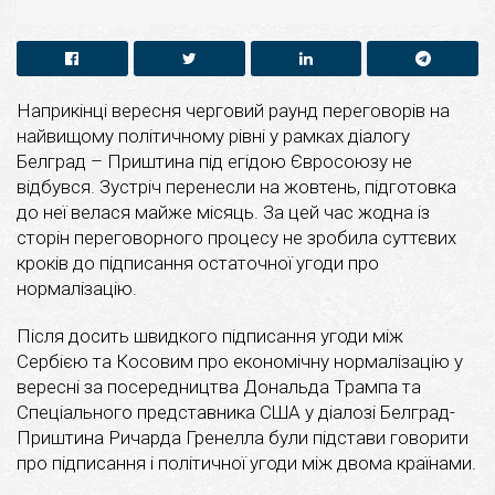
Наприкінці вересня черговий раунд переговорів на
найвищому політичному рівні у рамках діалогу
Белград – Приштина під егідою Євросоюзу не
відбувся. Зустріч перенесли на жовтень, підготовка
до неї велася майже місяць. За цей час жодна із
сторін переговорного процесу не зробила суттєвих
кроків до підписання остаточної угоди про
нормалізацію.
Після досить швидкого підписання угоди між
Сербією та Косовим про економічну нормалізацію у
вересні за посередництва Дональда Трампа та
Спеціального представника США у діалозі Белград-
Приштина Ричарда Гренелла були підстави говорити
про підписання і політичної угоди між двома країнами.