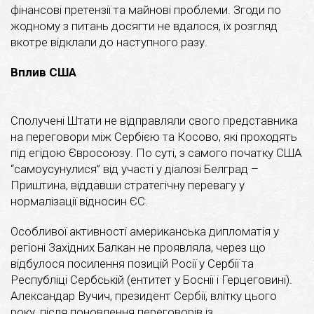
фінансові претензії та майнові проблеми. Згоди по
жодному з питань досягти не вдалося, їх розгляд
вкотре відклали до наступного разу.
Вплив США
Сполучені Штати не відправляли свого представника
на переговори між Сербією та Косово, які проходять
під егідою Євросоюзу. По суті, з самого початку США
“самоусунулися” від участі у діалозі Белград –
Приштина, віддавши стратегічну перевагу у
нормалізації відносин ЄС.
Особливої активності американська дипломатія у
регіоні Західних Балкан не проявляла, через що
відбулося посилення позицій Росії у Сербії та
Республіці Сербській (ентитет у Боснії і Герцеговині).
Александар Вучич, президент Сербії, влітку цього
року, після поновлення переговорів із