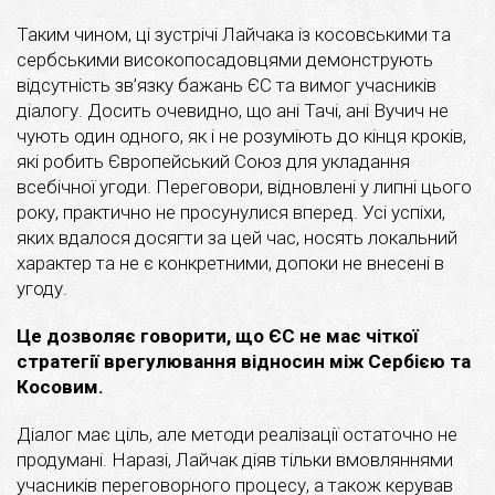
Таким чином, ці зустрічі Лайчака із косовськими та
сербськими високопосадовцями демонструють
відсутність зв’язку бажань ЄС та вимог учасників
діалогу. Досить очевидно, що ані Тачі, ані Вучич не
чують один одного, як і не розуміють до кінця кроків,
які робить Європейський Союз для укладання
всебічної угоди. Переговори, відновлені у липні цього
року, практично не просунулися вперед. Усі успіхи,
яких вдалося досягти за цей час, носять локальний
характер та не є конкретними, допоки не внесені в
угоду.
Це дозволяє говорити, що ЄС не має чіткої
стратегії врегулювання відносин між Сербією та
Косовим.
Діалог має ціль, але методи реалізації остаточно не
продумані. Наразі, Лайчак діяв тільки вмовляннями
учасників переговорного процесу, а також керував