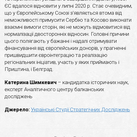
ЄС вдалося відновити у липні 2020 р. Стає очевидним,
що у Європейському Союзі з’являється втома від
неможливості примусити Сербію та Косово виконати
взаємні вимоги сторін, які не можуть відмовитися від
нормалізації двосторонніх відносин. Головні причини
цього полягають у бажанні і надалі отримувати
фінансування від європейських донорів, у прагненні
пришвидшити євроінтеграцію та реалізацію
регіональних ініціатив, участь у яких приймають і
Приштина, і Белград.
Катерина Шимкевич
– кандидатка історичних наук,
експерт Аналітичного центру балканських
досліджень
Джерело:
Українські Студії Стратегічних Досліджень