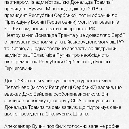
партнером. Із адміністрацією Дональда Трампа і
президент Вучич, і Мілорад Додік (до 2018 р.
президент Республіки Сербської, потім обраний до
Президіуму Боснії і Герцеговини) могли загравати із
ЄС, Китаєм, посилювати співпрацю із РФ.
Невтручання Дональда Трампа у це дозволяло Сербії
отримувати економічну та військову допомогу від РФ
та Китаю, а Додіку постійно заявляти за підтримки
адміністрації Владіміра Путіна про необхідність
відокремлення Республіки Сербської від Боснії і
Герцеговини.
Додік 23 жовтня у виступі перед журналістами у
Пелагічево (місто у Республіці Сербській) заявив, що
вважає Джо Байдена сербоненависником. Він
закликав сербську діаспору у США голосувати за
Дональда Трампа та сам заявив, що підтримує саме
цього президента Сполучених Штатів.
Александар Вучич подібних голосних заяв не робив.