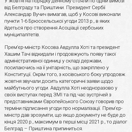
У жовтні на порядку денному стояли по одній вимозі
від Белграду та Приштини. Президент Сербії
Александар Вучич вимагав, щоб у Косові виконали
пункти 1-6 Брюссельської угоди 2013 р., в яких
йдеться про створення Асоціації сербських
муніципалітетів.
Прем’єр-міністр Косова Авдулла Хоті та президент
Хашим Тачі відкидали і продовжують появу такої
адміністративної одиниці у складі держави,
посилаючись на її унітарність, що закріплено у
Конституції. Окрім того, з косівського боку упродовж
жовтня звучали досить категоричні заяви щодо
майбутнього угоди. Авдулла Хоті неодноразово у
своїх виступах перед ЗМІ та під час зустрічей з
представниками Європейського Союзу говорив про
терміни підписання угоди про нормалізації. Прем’єр-
міністр дав зрозуміти, що якщо документу не буде до
кінця 2020 р., максимум в перші місці 2021 р., то діалог
Белград – Приштина припиниться.