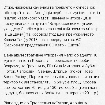
Отже, наріжним каменем та предметом суперечок
обох країн стала Асоціація сербських муніципалітетів
із штаб-квартирою у місті Північна Митровиця. Її
появу визначили пункти 1-6 Брюссельської угоди,
укладену Сербією (підписав тодішній прем’єр-міністр
Івіца Дачич) та Косовом (тодішній прем’єр-міністр
Хашим Тачі) у 2013 р. за посередництва ЄС
(Верховний представник ЄС Кетрін Ештон).
Дане адміністративне утворення мало об’єднати 10
муніципалітетів Косова, де переважають серби.
Зокрема, це Грачаниця, Північна Митровиця, Зубин
Поток, Лепосавич, Звечан, Штрпце, Клокот, Ново
Брдо, Ранілуг, Партеш. Чисельність населення на цих
територіях, які становлять 15,6% усієї площі Косова,
варіюється від 70 тис. до 130 тис. сербів. (точні дані
відсутні, бо населення бойкотувало перепис 2011 р.).
Відповідно до Брюссельської угоди, Асоціація