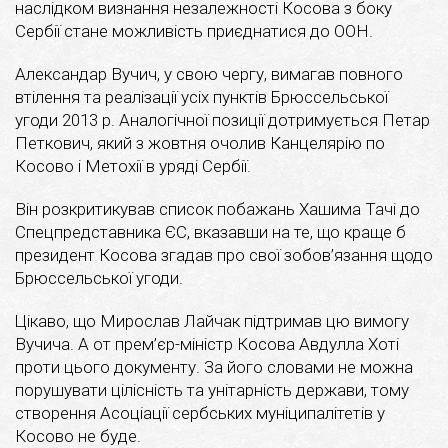
наслідком визнання незалежності Косова з боку
Сербії стане можливість приєднатися до ООН.
Александар Вучич, у свою чергу, вимагав повного
втілення та реалізації усіх пунктів Брюссельської
угоди 2013 р. Аналогічної позиції дотримується Петар
Петкович, який з жовтня очолив Канцелярію по
Косово і Метохії в уряді Сербії.
Він розкритикував список побажань Хашима Тачі до
Спецпредставника ЄС, вказавши на те, що краще б
президент Косова згадав про свої зобов’язання щодо
Брюссельської угоди.
Цікаво, що Мирослав Лайчак підтримав цю вимогу
Вучича. А от прем’єр-міністр Косова Авдулла Хоті
проти цього документу. За його словами не можна
порушувати цілісність та унітарність держави, тому
створення Асоціації сербських муніципалітетів у
Косово не буде.