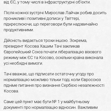
від ЄС, у тому числі в інфраструктурні об’єкти.
Після кожної зустрічі Мирослав Лайчак робив досить
проникливі і позитивні дописи у Твіттері,
підкреслюючи, що переговори були надзвичайно
продуктивними.
Дійсність видається трохи іншою. Зокрема,
президент Косова Хашим Тачі закликав
Європейський Союз почати лібералізацію візового
режиму між ЄС та Косово, оскільки країна виконала
усі необхідні вимоги.
Тачі вважає, що підписати остаточну угоду про
нормалізацію можливо тільки тоді, коли Євросоюз
підніме питання про визнання Сербією незалежності
Косова.
Саме цей пункт має бути № 1 у майбутньому
документі про нормалізацію відносин. Важливим