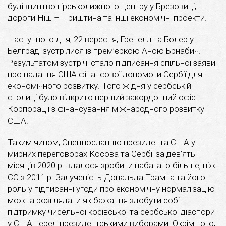
будівництво гірськолижного центру у Брезовиці,
дороги Ніш – Приштина та інші економічні проекти.
Наступного дня, 22 вересня, Гренелл та Болер у
Белграді зустрілися із прем’єркою Аною Брнабич.
Результатом зустрічі стало підписання спільної заяви
про надання США фінансової допомоги Сербії для
економічного розвитку. Того ж дня у сербській
столиці було відкрито перший закордонний офіс
Корпорації з фінансування міжнародного розвитку
США.
Таким чином, Спецпосланцю президента США у
мирних переговорах Косова та Сербії за дев’ять
місяців 2020 р. вдалося зробити набагато більше, ніж
ЄС з 2011 р. Залученість Дональда Трампа та його
роль у підписанні угоди про економічну нормалізацію
можна розглядати як бажання здобути собі
підтримку чисельної косівської та сербської діаспори
у США перед президентськими виборами. Окрім того,