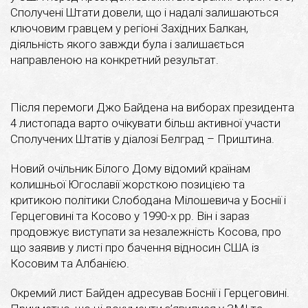
Сполучені Штати довели, що і надалі залишаються
ключовим гравцем у регіоні Західних Балкан,
діяльність якого завжди була і залишається
направленою на конкретний результат.
Після перемоги Джо Байдена на виборах президента
4 листопада варто очікувати більш активної участи
Сполучених Штатів у діалозі Белград – Приштина.
Новий очільник Білого Дому відомий країнам
колишньої Югославії жорсткою позицією та
критикою політики Слободана Мілошевича у Боснії і
Герцеговині та Косово у 1990-х рр. Він і зараз
продовжує виступати за незалежність Косова, про
що заявив у листі про бачення відносин США із
Косовим та Албанією.
Окремий лист Байден адресував Боснії і Герцеговині.