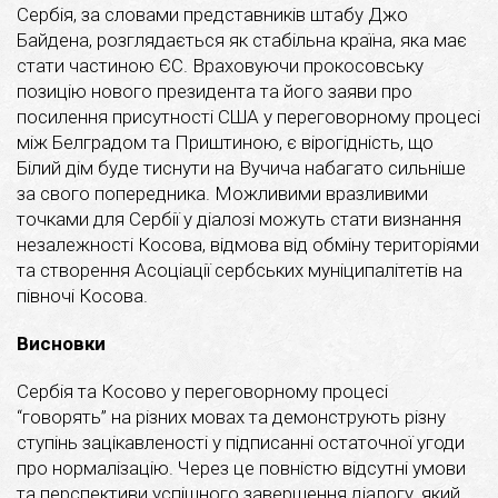
Сербія, за словами представників штабу Джо
Байдена, розглядається як стабільна країна, яка має
стати частиною ЄС. Враховуючи прокосовську
позицію нового президента та його заяви про
посилення присутності США у переговорному процесі
між Белградом та Приштиною, є вірогідність, що
Білий дім буде тиснути на Вучича набагато сильніше
за свого попередника. Можливими вразливими
точками для Сербії у діалозі можуть стати визнання
незалежності Косова, відмова від обміну територіями
та створення Асоціації сербських муніципалітетів на
півночі Косова.
Висновки
Сербія та Косово у переговорному процесі
“говорять” на різних мовах та демонструють різну
ступінь зацікавленості у підписанні остаточної угоди
про нормалізацію. Через це повністю відсутні умови
та перспективи успішного завершення діалогу, який