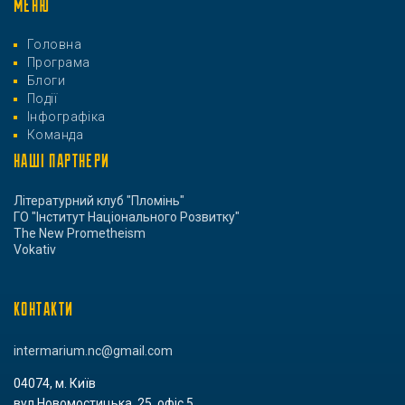
МЕНЮ
Головна
Програма
Блоги
Події
Інфографіка
Команда
НАШІ ПАРТНЕРИ
Літературний клуб "Пломінь"
ГО "Інститут Національного Розвитку"
The New Prometheism
Vokativ
КОНТАКТИ
intermarium.nc@gmail.com
04074, м. Київ
вул.Новомостицька, 25, офіс 5