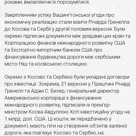
роками, вмовляючи їх порозумітися.
Закріпленням успіху Вашингтонської угоди про
економічну реалізацію стали візити Річарда Гренелла
до Косова та Сербії у другій половині вересня. Були
окремо підписані документи між урядами цих країн та
Корпорацією фінансів міжнародного розвитку США
та Експортно-імпортним банком США про
фінансування будівництва дороги між сербським
місто Ніш та косівською столицею.
Окремо з Косово та Сербією були укладені договори
про інвестиції. Зокрема, 21 вересня у Приштині Річард
Гренелл та Адам С. Белер, генеральний директор
Американської корпорації з фінансування
міжнародного розвитку, підписали із прем’єр-
міністром Косва Авдуллою Хоті інвестиційну угоду на
1 млрд. дол. США. Ці кошти, як передбачено у
документі, мають піти на створення об’єктів залізної
дороги, яка пов’язує Косово та Сербію, на