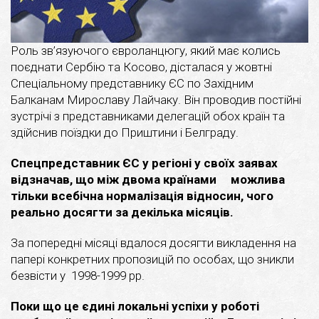
Роль зв’язуючого євроланцюгу, який має колись
поєднати Сербію та Косово, дісталася у жовтні
Спеціальному представнику ЄС по Західним
Балканам Мирославу Лайчаку. Він проводив постійні
зустрічі з представниками делегацій обох країн та
здійснив поїздки до Приштини і Белграду.
Спецпредставник ЄС у регіоні у своїх заявах
відзначав, що між двома країнами можлива
тільки всебічна нормалізація відносин, чого
реально досягти за декілька місяців.
За попередні місяці вдалося досягти викладення на
папері конкретних пропозицій по особах, що зникли
безвісти у 1998-1999 рр.
Поки що це єдині локальні успіхи у роботі