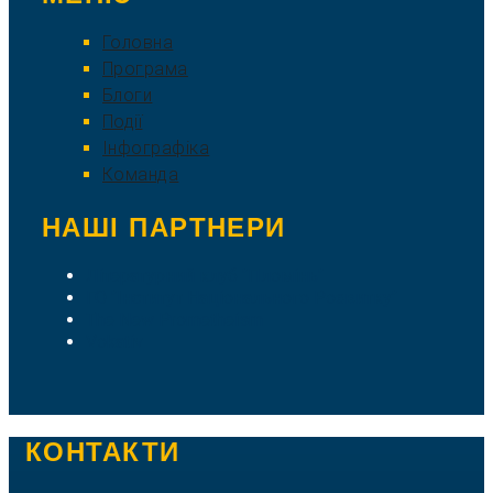
Головна
Програма
Блоги
Події
Інфографіка
Команда
НАШІ ПАРТНЕРИ
Літературний клуб "Пломінь"
ГО "Інститут Національного Розвитку"
The New Prometheism
Vokativ
КОНТАКТИ