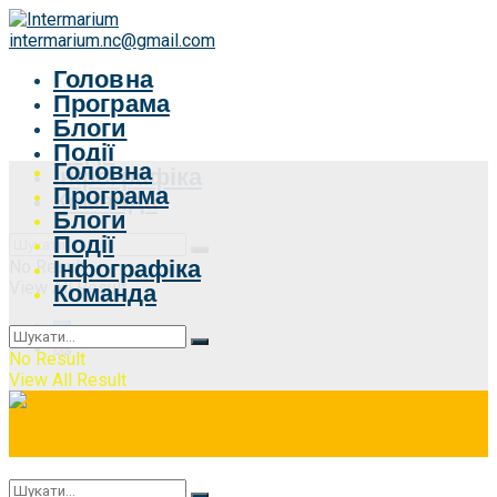
intermarium.nc@gmail.com
Головна
Програма
Блоги
Події
Головна
Інфографіка
Програма
Команда
Блоги
Події
Інфографіка
No Result
View All Result
Команда
No Result
View All Result