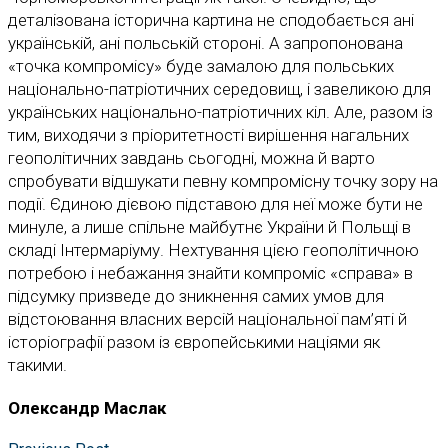
деталізована історична картина не сподобається ані
українській, ані польській стороні. А запропонована
«точка компромісу» буде замалою для польських
національно-патріотичних середовищ, і завеликою для
українських національно-патріотичних кіл. Але, разом із
тим, виходячи з пріоритетності вирішення нагальних
геополітичних завдань сьогодні, можна й варто
спробувати відшукати певну компромісну точку зору на
події. Єдиною дієвою підставою для неї може бути не
минуле, а лише спільне майбутнє України й Польщі в
складі Інтермаріуму. Нехтування цією геополітичною
потребою і небажання знайти компроміс «справа» в
підсумку призведе до зникнення самих умов для
відстоювання власних версій національної пам’яті й
історіографії разом із європейськими націями як
такими.
Олександр Маслак