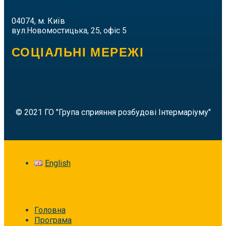
intermarium.nc@gmail.com
04074, м. Київ
вул.Новомостицька, 25, офіс 5
СОЦІАЛЬНІ МЕРЕЖІ
© 2021 ГО "Група сприяння розбудові Інтермаріуму"
English
Головна
Програма