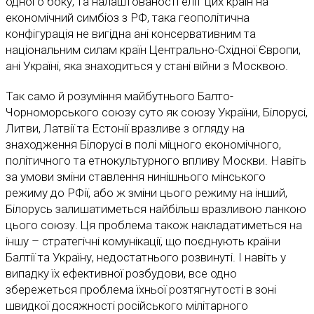
одного боку, та налаштованості еліт цих країн на
економічний симбіоз з РФ, така геополітична
конфігурація не вигідна ані консервативним та
національним силам країн Центрально-Східної Європи,
ані Україні, яка знаходиться у стані війни з Москвою.
Так само й розуміння майбутнього Балто-
Чорноморського союзу суто як союзу України, Білорусі,
Литви, Латвії та Естонії вразливе з огляду на
знаходження Білорусі в полі міцного економічного,
політичного та етнокультурного впливу Москви. Навіть
за умови зміни ставлення нинішнього мінського
режиму до РФії, або ж зміни цього режиму на інший,
Білорусь залишатиметься найбільш вразливою ланкою
цього союзу. Ця проблема також накладатиметься на
іншу – стратегічні комунікації, що поєднують країни
Балтії та Україну, недостатнього розвинуті. І навіть у
випадку їх ефективної розбудови, все одно
збережеться проблема їхньої розтягнутості в зоні
швидкої досяжності російського мілітарного