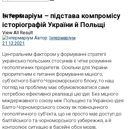
Інтермаріум – підстава компромісу
No Result
історіографій України й Польщі
View All Result
Автор:
Інтермаріум
21.12.2021
Центральним фактором у формуванні стратегії
українсько-польських стосунків є чітке розуміння
геополітичних пріоритетів. Оскільки для України
пріоритетним є питання формування міцного,
суб’єктного Балто-Чорноморського блоку, то наш
погляд на проблему має обумовлюватися саме
потребою ефективної реалізації цієї ідеї. Без міцного
міждержавного союзу між Польщею та Україною ідея
Балто-Чорноморського союзу як повноцінного
геополітичного суб’єкта, що не просто має доступ до
балтійського та чорноморського узбережжя, а й
контролює ситуацію в басейні обох морів,