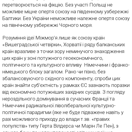
перетворюється на фікцію. Без участі Польщі не
можливе міцне опертя союзу на південному узбережжі
Балтики. Без України неможливе належне опертя союзу
на північному узбережжі Чорного моря.
Розуміння ідеї Міжмор’я лише як союзу країн
«Вишеградської четвірки», Хорватії і ряду балканських
країн вразливе з точки зору неминучого знаходження
цих країн у зоні потужного геоекономічного,
політичного та культурного впливу Німеччини і франко-
німецького блоку загалом. Рано чи пізно, без
збалансовуючого східного компоненту, спроби цих
країн знайти суб’єктність у рамках ЄС зазнають поразки
від економічно потужніших західних сусідів. З погляду
нероздільного домінування в сучасних Франції та
Німеччині радикальної ліволіберальної культурно-
політичної парадигми (яке не буде підважене навіть у
разі можливого приходу до влади т.зв. «правих
популістів» типу Герта Вілдерса чи Марін Ле Пен), з