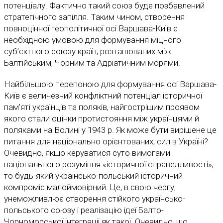
потенціалу. Фактично такий союз буде позбавлений
стратегічного запілля. Таким чином, створення
повноцінної геополітичної осі Варшава-Київ є
необхідною умовою для формування міцного
суб’єктного союзу країн, розташованих між
Балтійським, Чорним та Адріатичним морями.
Найбільшою перепоною для формування осі Варшава-
Київ є величезний конфліктний потенціал історичної
пам’яті українців та поляків, найгострішим проявом
якого стали оцінки протистояння між українцями й
поляками на Волині у 1943 р. Як може бути вирішене це
питання для національно орієнтованих, сил в Україні?
Очевидно, якщо керуватися суто вимогами
національного розуміння «історичної справедливості»,
то будь-який українсько-польський історичний
компроміс малоймовірний. Це, в свою чергу,
унеможливлює створення стійкого українсько-
польського союзу і реалізацію ідеї Балто-
Чорноморської інтеграції як такої. Очевидно, що