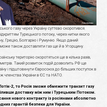
ського газу через Україну суттєво скоротився.
ідкриттям Турецького потоку, через нитки якого
у, Грецію, Болгарію і Румунію. Якщо даний
зможе також доставляти газ ще й в Угорщину.
аїнську територію скоротяться ще в кілька разів,
ометрів. Такий розвиток подій дозволить РФ ще
раїну і підштовхнути Євросоюз до більших поступок в
ож членства України в ЄС та НАТО.
Потік-2, то Росія зможе обмежити транзит газу
діливши доставку між ним і Турецьким Потоком.
сання нового контракту із росіянами абсолютно
одних гарантій безпеки для України.