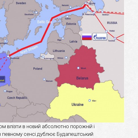
ком влізти в новий абсолютно порожній і
 в певному сенсі дублює Будапештський