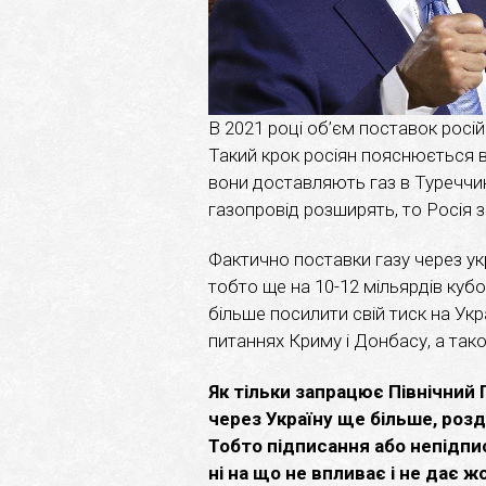
В 2021 році об’єм поставок росій
Такий крок росіян пояснюється в
вони доставляють газ в Туреччин
газопровід розширять, то Росія 
Фактично поставки газу через укр
тобто ще на 10-12 мільярдів куб
більше посилити свій тиск на Ук
питаннях Криму і Донбасу, а так
Як тільки запрацює Північний 
через Україну ще більше, роз
Тобто підписання або непідпи
ні на що не впливає і не дає ж