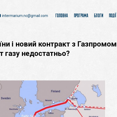
ГОЛОВНА
ПРОГРАМА
БЛОГИ
ПОДІЇ
intermarium.nc@gmail.com
їни і новий контракт з Газпромо
т газу недостатньо?