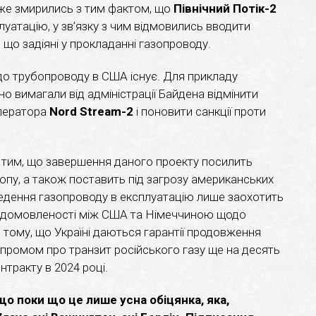
же змирились з тим фактом, що
Північний Потік-2
луатацію, у зв’язку з чим відмовились вводити
, що задіяні у прокладанні газопроводу.
 до трубопроводу в США існує. Для прикладу
о вимагали від адміністрації Байдена відмінити
оператора
Nord
Stream
-2
і поновити санкції проти
 тим, що завершення даного проекту посилить
пу, а також поставить під загрозу американських
введення газопроводу в експлуатацію лише заохотить
ь домовленості між США та Німеччиною щодо
тому, що Україні даються гарантії продовження
промом про транзит російського газу ще на десять
нтракту в 2024 році.
 що поки що це лише усна обіцянка, яка,