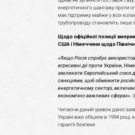
енергетичного шантажу проти спо
має підтримку майже у всіх кола
трубопроводу становлять лише з
Щодо офіційної позиції америка
США і Німеччини щодо Північн
«Якщо Росія спробує використов
агресивні дії проти України, Нім
закликати Європейський союз до
санкціями, щоб обмежити російс
енергетичному секторі, включаю
економічно важливих сферах».
Читаючи даний уривок даної зая
Україні вже обіцяли в 1994 році,
гарантії безпеки.