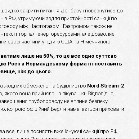
 швидко закрити питання Донбасу і повернутись до
н з РФ, утримуючи задля пристойності санкції по
оговору між Нафтогазом і Газпромом також не
тексті торгівлі енергоресурсами, але дозволяє
ни своєї частини угоди із США та Німеччиною.
ватиме лише на 50%, то це все одно суттєво
ію Росії в Нормандському форматі і поставить
овище, ніж до цього.
ела жодних обмежень на будівництво
Nord Stream-2
, якого вона прийняла на лікування. Відповідно,
завершення трубопроводу не вплине безпеку
ею, котрою офіційний Берлін намагається приховати
 за все, лише посилять вже існуючі санкції про РФ,
, навіть якщо Путін вдасться до тактики прямого