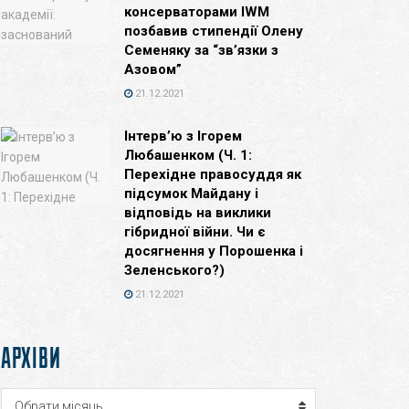
консерваторами IWM
позбавив стипендії Олену
Семеняку за “зв’язки з
Азовом”
21.12.2021
Інтерв’ю з Ігорем
Любашенком (Ч. 1:
Перехідне правосуддя як
підсумок Майдану і
відповідь на виклики
гібридної війни. Чи є
досягнення у Порошенка і
Зеленського?)
21.12.2021
АРХІВИ
Архіви
Обрати місяць