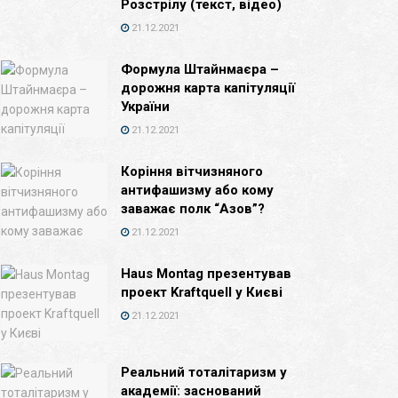
Розстрілу (текст, відео)
21.12.2021
Формула Штайнмаєра –
дорожня карта капітуляції
України
21.12.2021
Коріння вітчизняного
антифашизму або кому
заважає полк “Азов”?
21.12.2021
Haus Montag презентував
проект Kraftquell у Києві
21.12.2021
Реальний тоталітаризм у
академії: заснований