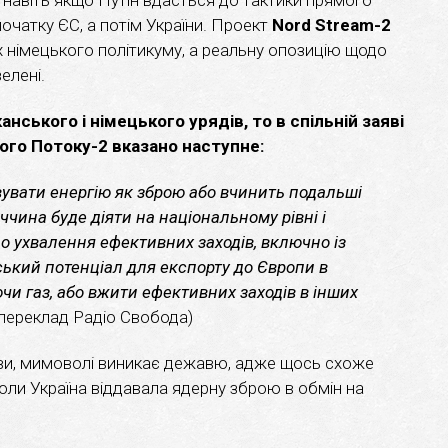
чатку ЄС, а потім України. Проект
Nord Stream-2
х німецького політикуму, а реальну опозицію щодо
елені.
нського і німецького урядів, то в спільній заяві
ого Потоку-2 вказано наступне:
увати енергію як зброю або вчинить подальші
еччина буде діяти на національному рівні і
 ухвалення ефективних заходів, включно із
ький потенціал для експорту до Європи в
чи газ, або вжити ефективних заходів в інших
(переклад Радіо Свобода)
ви, мимоволі виникає дежавю, адже щось схоже
 коли Україна віддавала ядерну зброю в обмін на