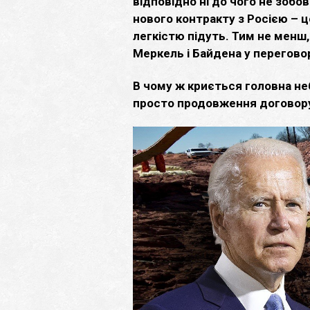
відповідно ні до чого не зобов
нового контракту з Росією – це
легкістю підуть. Тим не менш,
Меркель і Байдена у перегово
В чому ж криється головна неб
просто продовження договор