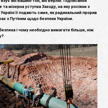
’язує ані Вашингтон, ані Берлін.
Підписання
 та мізерна уступка Заходу, на яку росіяни з
 Україні її подають саме, як радикальний прорив
рах з Путіним щодо безпеки України.
езпека і чому необхідно вимагати більше, ніж
у?