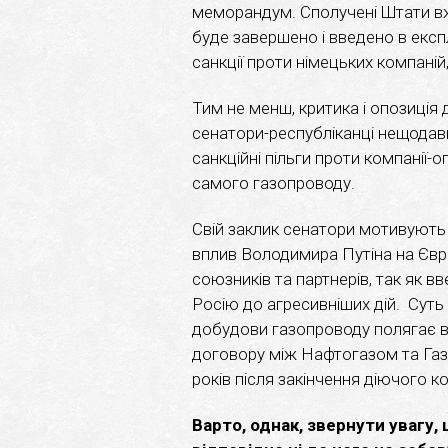
меморандум. Сполучені Штати в
буде завершено і введено в експ
санкції проти німецьких компаній
Тим не менш, критика і опозиція
сенатори-республіканці нещодавн
санкційні пільги проти компанії-
самого газопроводу.
Свій заклик сенатори мотивують
вплив Володимира Путіна на Євро
союзників та партнерів, так як 
Росію до агресивніших дій. Сут
добудови газопроводу полягає в 
договору між Нафтогазом та Газ
років після закінчення діючого ко
Варто, однак, звернути увагу,