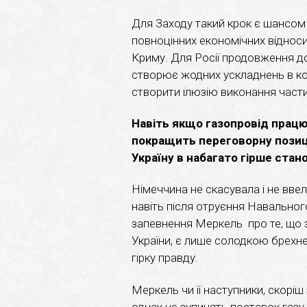
Для Заходу такий крок є шансом
повноцінних економічних відноси
Криму. Для Росії продовження д
створює жодних ускладнень в кон
створити ілюзію виконання части
Навіть якщо газопровід працю
покращить переговорну позиц
Україну в набагато гірше стан
Німеччина не скасувала і не вв
навіть після отруєння Навального
запевнення Меркель про те, що 
України, є лише солодкою брехн
гірку правду.
Меркель чи її наступники, скоріш
однак не зупинять поставок газу