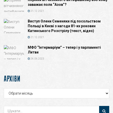
заважає полк “Азов”?
21.12.2021
Виступ Олени Семеняки під посольством
Польщі в Києві з нагоди 81-их роковин
Катинського Розстрілу (текст, відео)
21.12.2021
МФО “Інтермаріум” – тепер і у парламенті
Литви
24.06.2023
АРХІВИ
Архіви