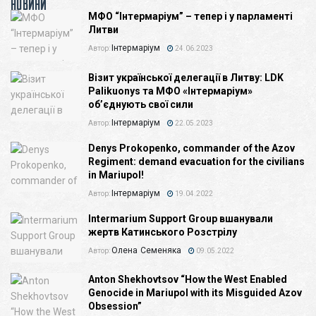
НОВИНИ
МФО “Інтермаріум” – тепер і у парламенті
Литви
Інтермаріум
Автор:
24.06.2023
Візит української делегації в Литву: LDK
Palikuonys та МФО «Інтермаріум»
об’єднують свої сили
Інтермаріум
Автор:
22.05.2023
Denys Prokopenko, commander of the Azov
Regiment: demand evacuation for the civilians
in Mariupol!
Інтермаріум
Автор:
19.04.2022
Intermarium Support Group вшанували
жертв Катинського Розстрілу
Олена Семеняка
Автор:
09.05.2022
Anton Shekhovtsov “How the West Enabled
Genocide in Mariupol with its Misguided Azov
Obsession”