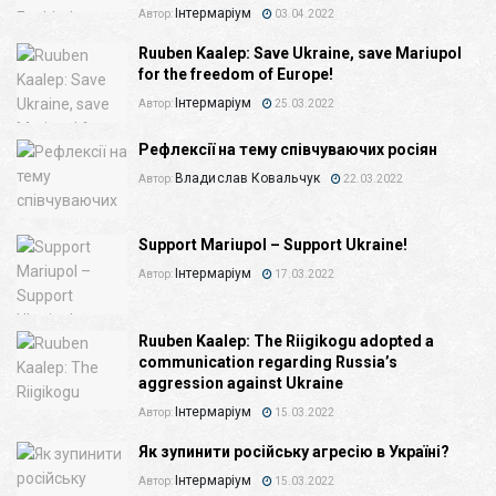
Інтермаріум
Автор:
03.04.2022
Ruuben Kaalep: Save Ukraine, save Mariupol
for the freedom of Europe!
Інтермаріум
Автор:
25.03.2022
Рефлексії на тему співчуваючих росіян
Владислав Ковальчук
Автор:
22.03.2022
Support Mariupol – Support Ukraine!
Інтермаріум
Автор:
17.03.2022
Ruuben Kaalep: The Riigikogu adopted a
communication regarding Russia’s
aggression against Ukraine
Інтермаріум
Автор:
15.03.2022
Як зупинити російську агресію в Україні?
Інтермаріум
Автор:
15.03.2022