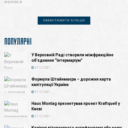
ЗАВАНТАЖИТИ БІЛЬШЕ
ПОПУЛЯРНІ
У Верховній Раді створили міжфракційне
об’єднання “Інтермаріум”
21.12.2021
Формула Штайнмаєра – дорожня карта
капітуляції України
21.12.2021
Haus Montag презентував проект Kraftquell у
Києві
21.12.2021
Коріння вітчизняного антифашизму або кому