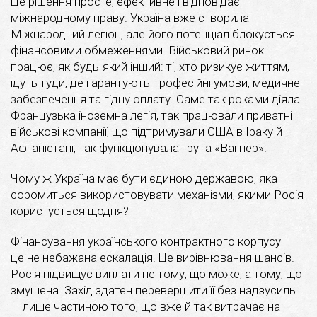
Це рішення просте, ефективне і відповідає
міжнародному праву. Україна вже створила
Міжнародний легіон, але його потенціал блокується
фінансовими обмеженнями. Військовий ринок
працює, як будь-який інший: ті, хто ризикує життям,
ідуть туди, де гарантують професійні умови, медичне
забезпечення та гідну оплату. Саме так роками діяла
Французька іноземна легія, так працювали приватні
військові компанії, що підтримували США в Іраку й
Афганістані, так функціонувала група «Вагнер».
Чому ж Україна має бути єдиною державою, яка
соромиться використовувати механізми, якими Росія
користується щодня?
Фінансування українського контрактного корпусу —
це не небажана ескалація. Це вирівнювання шансів.
Росія підвищує виплати не тому, що може, а тому, що
змушена. Захід здатен перевершити її без надзусиль
— лише частиною того, що вже й так витрачає на