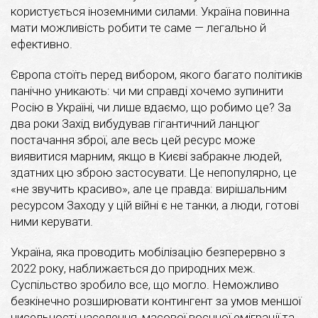
користується іноземними силами. Україна повинна
мати можливість робити те саме — легально й
ефективно.
Європа стоїть перед вибором, якого багато політиків
панічно уникають: чи ми справді хочемо зупинити
Росію в Україні, чи лише вдаємо, що робимо це? За
два роки Захід вибудував гігантичний ланцюг
постачання зброї, але весь цей ресурс може
виявитися марним, якщо в Києві забракне людей,
здатних цю зброю застосувати. Це непопулярно, це
«не звучить красиво», але це правда: вирішальним
ресурсом Заходу у цій війні є не танки, а люди, готові
ними керувати.
Україна, яка проводить мобілізацію безперервно з
2022 року, наближається до природних меж.
Суспільство зробило все, що могло. Неможливо
безкінечно розширювати контингент за умов меншої
чисельності населення, масової воєнної еміграції та