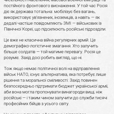
постійного фронтового виснаження. У той час Росія
діє як держава тотальна: мобілізує без вагань,
використовує ув’язнених, іноземців, а навіть — як
дедалі частіше повідомляють ЗМІ — військових із
Північної Кореї, що підсилюють російські підрозділи.
Це вже не класична війна регулярних армій. Це
демографіко-логістичне змагання. Хто залучить
більше солдатів — той матиме перевагу. Росія це
розуміє. Захід досі робить вигляд, що ні.
Тож якщо немає політичної волі на відправлення
військ НАТО, існує альтернатива, яка потребує лише
рішення та моральної сміливості: Захід повинен
безпосередньо підтримати бюджет української армії,
аби вона могла пропонувати винагороди вищі, ніж
російські — і таким чином залучити до служби тисячі
професійних бійців з усього світу.