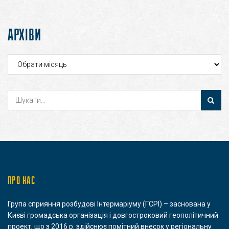
АРХІВИ
Архіви
ПРО НАС
Група сприяння розбудові Інтермаріуму (ГСРІ) – заснована у
Києві громадська організація і довгостроковий геополітичний
проект, що з 2016 р. здійснює помітний внесок у регіональну