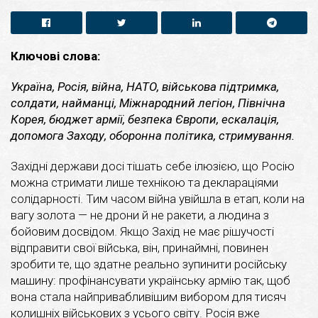
Ключові слова:
Україна, Росія, війна, НАТО, військова підтримка,
солдати, найманці, Міжнародний легіон, Північна
Корея, бюджет армії, безпека Європи, ескалація,
допомога Заходу, оборонна політика, стримування.
Західні держави досі тішать себе ілюзією, що Росію
можна стримати лише технікою та деклараціями
солідарності. Тим часом війна увійшла в етап, коли на
вагу золота — не дрони й не ракети, а людина з
бойовим досвідом.
Якщо Захід не має рішучості
відправити свої війська, він, принаймні, повинен
зробити те, що здатне реально зупинити російську
машину: профінансувати українську армію так, щоб
вона стала найпривабливішим вибором для тисяч
колишніх військових з усього світу. Росія вже