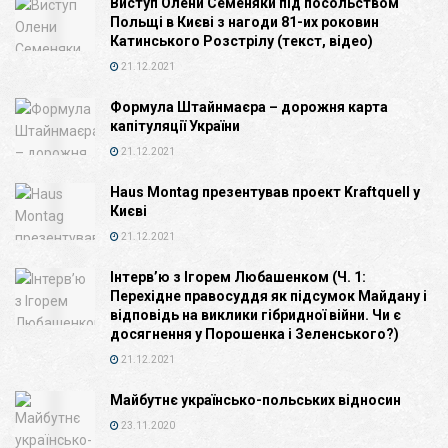
Виступ Олени Семеняки під посольством
Польщі в Києві з нагоди 81-их роковин
Катинського Розстрілу (текст, відео)
21.12.2021
Формула Штайнмаєра – дорожня карта
капітуляції України
21.12.2021
Haus Montag презентував проект Kraftquell у
Києві
21.12.2021
Інтерв’ю з Ігорем Любашенком (Ч. 1:
Перехідне правосуддя як підсумок Майдану і
відповідь на виклики гібридної війни. Чи є
досягнення у Порошенка і Зеленського?)
21.12.2021
Майбутнє українсько-польських відносин
23.11.2020