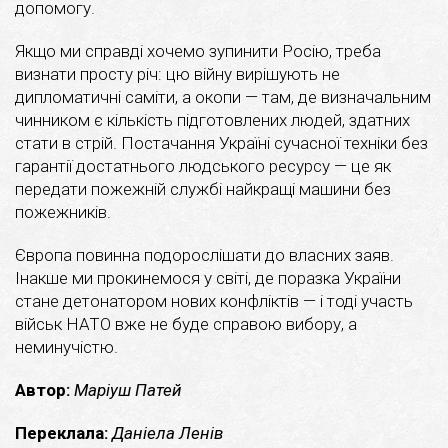
допомогу.
Якщо ми справді хочемо зупинити Росію, треба
визнати просту річ: цю війну вирішують не
дипломатичні саміти, а окопи — там, де визначальним
чинником є кількість підготовлених людей, здатних
стати в стрій. Постачання Україні сучасної техніки без
гарантії достатнього людського ресурсу — це як
передати пожежній службі найкращі машини без
пожежників.
Європа повинна подорослішати до власних заяв.
Інакше ми прокинемося у світі, де поразка України
стане детонатором нових конфліктів — і тоді участь
військ НАТО вже не буде справою вибору, а
неминучістю.
Автор:
Маріуш Патей
Переклала:
Даніела Ленів