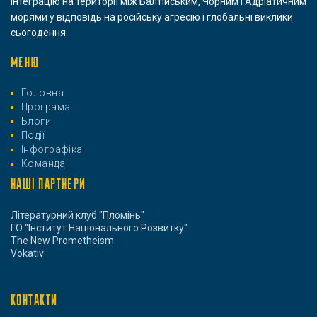
інтеграцію на території між Балтійським, Чорним і Адріатичним
морями у відповідь на російську агресію і глобальні виклики
сьогодення.
МЕНЮ
Головна
Програма
Блоги
Події
Інфографіка
Команда
НАШІ ПАРТНЕРИ
Літературний клуб "Пломінь"
ГО "Інститут Національного Розвитку"
The New Prometheism
Vokativ
КОНТАКТИ