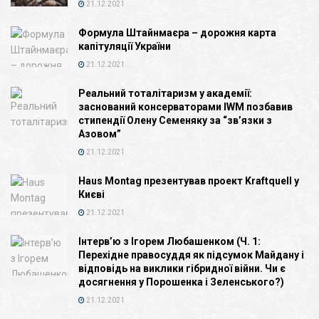
21.12.2021
Формула Штайнмаєра – дорожня карта
капітуляції України
21.12.2021
Реальний тоталітаризм у академії:
заснований консерваторами IWM позбавив
стипендії Олену Семеняку за “зв’язки з
Азовом”
21.12.2021
Haus Montag презентував проект Kraftquell у
Києві
21.12.2021
Інтерв’ю з Ігорем Любашенком (Ч. 1:
Перехідне правосуддя як підсумок Майдану і
відповідь на виклики гібридної війни. Чи є
досягнення у Порошенка і Зеленського?)
21.12.2021