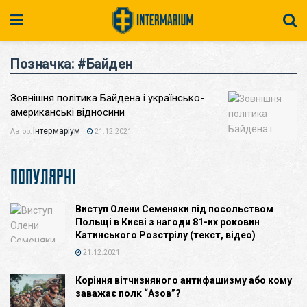
Позначка:
#Байден
Зовнішня політика Байдена і українсько-
американські відносини
Інтермаріум
Автор:
21.12.2021
ПОПУЛЯРНІ
Виступ Олени Семеняки під посольством
Польщі в Києві з нагоди 81-их роковин
Катинського Розстрілу (текст, відео)
21.12.2021
Коріння вітчизняного антифашизму або кому
заважає полк “Азов”?