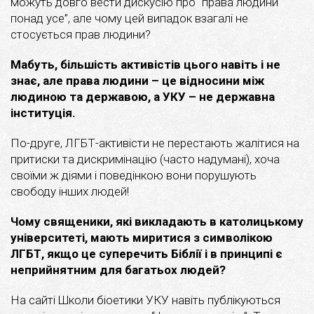
можуть довго вести дискусію про “права людини
понад усе”, але чому цей випадок взагалі не
стосується прав людини?
Мабуть, більшість активістів цього навіть і не
знає, але права людини – це відносини між
людиною та державою, а УКУ – не державна
інституція.
По-друге, ЛГБТ-активісти не перестають жалітися на
притиски та дискримінацію (часто надумані), хоча
своїми ж діями і поведінкою вони порушують
свободу інших людей!
Чому священики, які викладають в католицькому
університеті, мають миритися з символікою
ЛГБТ, якщо це суперечить Біблії і в принципі є
неприйнятним для багатьох людей?
На сайті Школи біоетики УКУ навіть публікуються