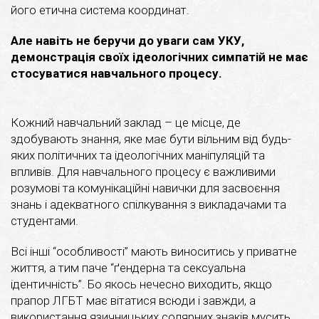
його етична система координат.
Але навіть не беручи до уваги сам УКУ,
демонстрація своїх ідеологічних симпатій не має
стосуватися навчального процесу.
Кожний навчальний заклад – це місце, де
здобувають знання, яке має бути вільним від будь-
яких політичних та ідеологічних маніпуляцій та
впливів. Для навчального процесу є важливими
розумові та комунікаційні навички для засвоєння
знань і адекватного спілкування з викладачами та
студентами.
Всі інші “особливості” мають виноситись у приватне
життя, а тим паче “ґендерна та сексуальна
ідентичність”. Бо якось нечесно виходить, якщо
прапор ЛГБТ має вітатися всюди і завжди, а
використання язичницьких солярних знаків мусить