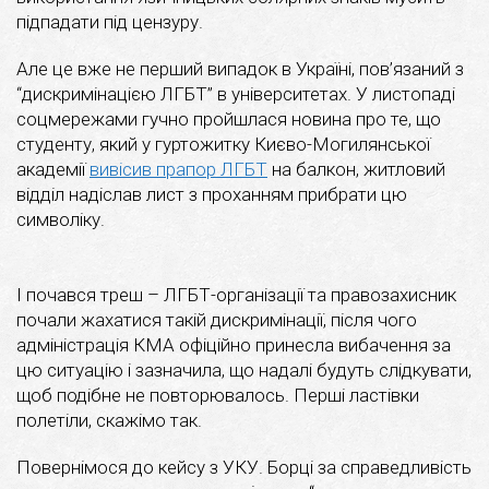
підпадати під цензуру.
Але це вже не перший випадок в Україні, пов’язаний з
“дискримінацією ЛГБТ” в університетах. У листопаді
соцмережами гучно пройшлася новина про те, що
студенту, який у гуртожитку Києво-Могилянської
академії
вивісив прапор ЛГБТ
на балкон, житловий
відділ надіслав лист з проханням прибрати цю
символіку.
І почався треш – ЛГБТ-організації та правозахисник
почали жахатися такій дискримінації, після чого
адміністрація КМА офіційно принесла вибачення за
цю ситуацію і зазначила, що надалі будуть слідкувати,
щоб подібне не повторювалось. Перші ластівки
полетіли, скажімо так.
Повернімося до кейсу з УКУ. Борці за справедливість