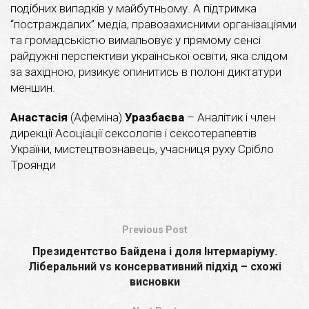
подібних випадків у майбутньому. А підтримка
“постраждалих” медіа, правозахисними організаціями
та громадськістю вимальовує у прямому сенсі
райдужні перспективи української освіти, яка слідом
за західною, ризикує опинитись в полоні диктатури
меншин.
Анастасія
(Афеміна)
Уразбаєва
– Аналітик і член
дирекції Асоціації сексологів і сексотерапевтів
України, мистецтвознавець, учасниця руху Срібло
Троянди
Previous Post
Президентство Байдена і доля Інтермаріуму.
Ліберальний vs консервативний підхід – схожі
висновки