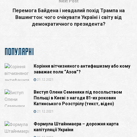
Next Post
Перемога Байдена і невдалий похід Трампа на
Вашингтон: чого очікувати Україні і світу від
демократичного президента?
ПОПУЛЯРНІ
Коріння вітчизняного антифашизму або кому
заважає полк “Азов”?
21.12.2021
Виступ Олени Семеняки під посольством
Польщі в Києві з нагоди 81-их роковин
Катинського Розстрілу (текст, відео)
21.12.2021
Формула Штайнмаєра – дорожня карта
капітуляції України