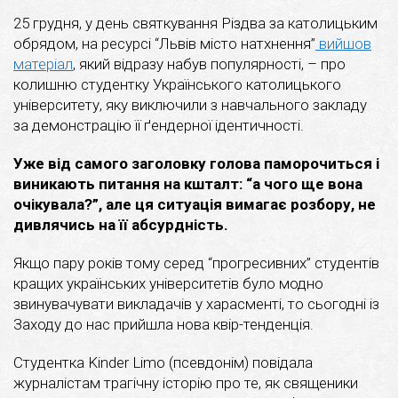
25 грудня, у день святкування Різдва за католицьким
обрядом, на ресурсі “Львів місто натхнення”
вийшов
матеріал
, який відразу набув популярності, – про
колишню студентку Українського католицького
університету, яку виключили з навчального закладу
за демонстрацію її ґендерної ідентичності.
Уже від самого заголовку голова паморочиться і
виникають питання на кшталт: “а чого ще вона
очікувала?”, але ця ситуація вимагає розбору, не
дивлячись на її абсурдність.
Якщо пару років тому серед “прогресивних” студентів
кращих українських університетів було модно
звинувачувати викладачів у харасменті, то сьогодні із
Заходу до нас прийшла нова квір-тенденція.
Студентка Kinder Limo (псевдонім) повідала
журналістам трагічну історію про те, як священики