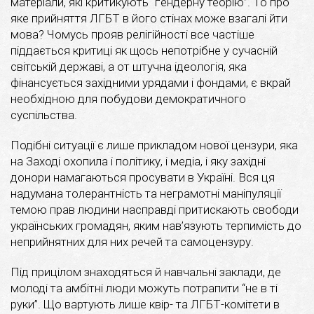
матеріали, які критикують “ґендерну теорію”. То про
яке прийняття ЛГБТ в його стінах може взагалі йти
мова? Чомусь прояв релігійності все частіше
піддається критиці як щось непотрібне у сучасній
світській державі, а от штучна ідеологія, яка
фінансується західними урядами і фондами, є вкрай
необхідною для побудови демократичного
суспільства.
Подібні ситуації є лише прикладом нової цензури, яка
на Заході охопила і політику, і медіа, і яку західні
донори намагаються просувати в Україні. Вся ця
надумана толерантність та неграмотні маніпуляції
темою прав людини насправді притискають свободи
українських громадян, яким нав’язують терпимість до
неприйнятних для них речей та самоцензуру.
Під прицілом знаходяться й навчальні заклади, де
молоді та амбітні люди можуть потрапити “не в ті
руки”. Що вартують лише квір- та ЛГБТ-комітети в