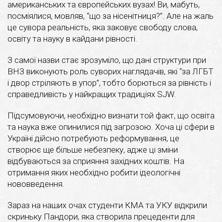
американських та європейських вузах! Ви, мабуть,
посміялися, мовляв, “що за нісенітниця?”. Але на жаль
це сувора реальність, яка заковує свободу слова,
освіту та науку в кайдани рівності.
З самої назви стає зрозуміло, що дані структури при
ВНЗ виконують роль суворих наглядачів, які “за ЛГБТ
і двор стріляють в упор”, тобто борються за рівність і
справедливість у найкращих традиціях SJW.
Підсумовуючи, необхідно визнати той факт, що освіта
та наука вже опинилися під загрозою. Хоча ці сфери в
Україні дійсно потребують реформування, це
створює ще більше небезпеку, адже ці зміни
відбуваються за сприяння західних коштів. На
отримання яких необхідно робити ідеологічні
нововведення.
Зараз на наших очах студенти КМА та УКУ відкрили
скриньку Пандори, яка створила прецеденти для