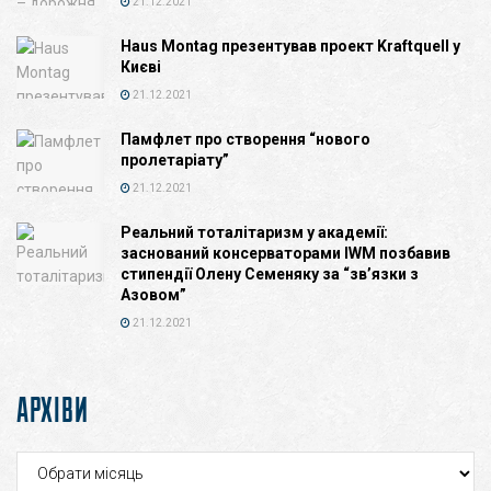
21.12.2021
Haus Montag презентував проект Kraftquell у
Києві
21.12.2021
Памфлет про створення “нового
пролетаріату”
21.12.2021
Реальний тоталітаризм у академії:
заснований консерваторами IWM позбавив
стипендії Олену Семеняку за “зв’язки з
Азовом”
21.12.2021
АРХІВИ
Архіви