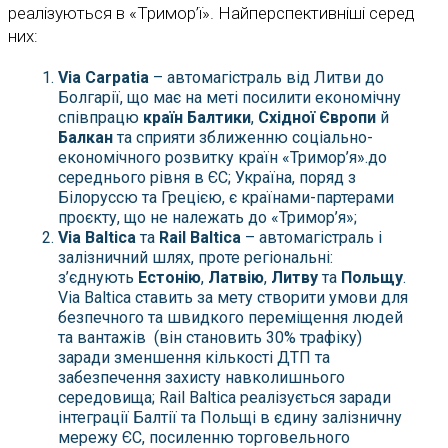
реалізуються в «Тримор’ї». Найперспективніші серед
них:
Via Carpatia
– автомагістраль від Литви до
Болгарії, що має на меті посилити економічну
співпрацю
країн Балтики
,
Східної Європи
й
Балкан
та сприяти зближенню соціально-
економічного розвитку країн «Тримор’я».до
середнього рівня в ЄС; Україна, поряд з
Білоруссю та Грецією, є країнами-партерами
проєкту, що не належать до «Тримор’я»;
Via Baltica
та
Rail Baltica
– автомагістраль і
залізничний шлях, проте регіональні:
з’єднують
Естонію
,
Латвію
,
Литву
та
Польщу
.
Via Baltica ставить за мету створити умови для
безпечного та швидкого переміщення людей
та вантажів (він становить 30% трафіку)
заради зменшення кількості ДТП та
забезпечення захисту навколишнього
середовища; Rail Baltica реалізується заради
інтеграції Балтії та Польщі в єдину залізничну
мережу ЄС, посиленню торговельного