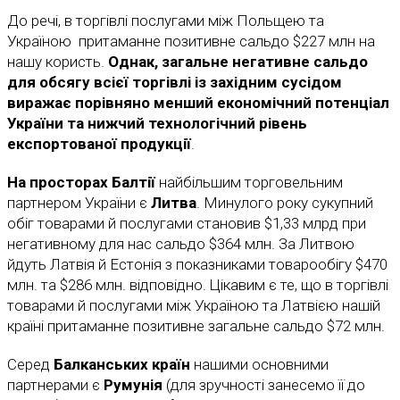
До речі, в торгівлі послугами між Польщею та
Україною притаманне позитивне сальдо $227 млн на
нашу користь.
Однак, загальне негативне сальдо
для обсягу всієї торгівлі із західним сусідом
виражає порівняно менший економічний потенціал
України та нижчий технологічний рівень
експортованої продукції
.
На просторах Балтії
найбільшим торговельним
партнером України є
Литва
. Минулого року сукупний
обіг товарами й послугами становив $1,33 млрд при
негативному для нас сальдо $364 млн. За Литвою
йдуть Латвія й Естонія з показниками товарообігу $470
млн. та $286 млн. відповідно. Цікавим є те, що в торгівлі
товарами й послугами між Україною та Латвією нашій
країні притаманне позитивне загальне сальдо $72 млн.
Серед
Балканських країн
нашими основними
партнерами є
Румунія
(для зручності занесемо її до