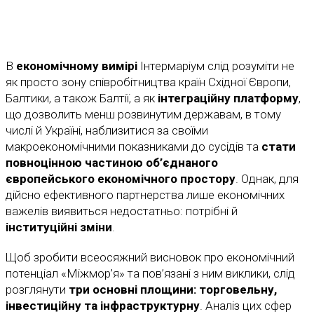
В
економічному вимірі
Інтермаріум слід розуміти не
як просто зону співробітництва країн Східної Європи,
Балтики, а також Балтії, а як
інтеграційну платформу
,
що дозволить менш розвинутим державам, в тому
числі й Україні, наблизитися за своїми
макроекономічними показниками до сусідів та
стати
повноцінною частиною об’єднаного
європейського економічного простору
. Однак, для
дійсно ефективного партнерства лише економічних
важелів виявиться недостатньо: потрібні й
інституційні зміни
.
Щоб зробити всеосяжний висновок про економічний
потенціал «Міжмор’я» та пов’язані з ним виклики, слід
розглянути
три основні площини: торговельну,
інвестиційну та інфраструктурну
. Аналіз цих сфер