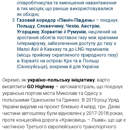
співробітництва та зменшення навантаження
в тих місцях, що раніше використовувалися
як обхідні;
Газовий коридор «Північ-Південь»
– поєднує
Польщу
,
Словаччину
,
Чехію
,
Австрію
,
Угорщину
,
Хорватію
й
Румунію
, націлений на
зростання обсягів поставок газу між країнами
Інтермаріуму, забезпечення доступу до газу з
Малої Азії й Кавказу та до LNG-терміналів
(місць прийому скрапленого природного газу)
в Хорватії на острові Крк та в Польщі
(Свіноуйсьце), зокрема й для України.
Окремо, як
україно-польську ініціативу
, варто
висвітлити
GO Highway
– автомагістраль, що поєднує
українські портові міста Миколаїв та Одесу з
польськими Гданськом та Гдинею. В 2019 році Уряд
України виділив на проєкт близько 4 млрд. грн. Деякі
частини автошляху були відновлені у 2017-2018 роках,
проте концесійна дорога «Краковець – Львів», що ще є
частиною Третього європейського транспортного