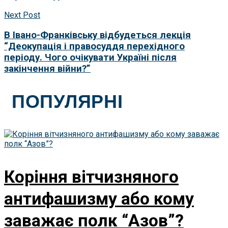
Next Post
В Івано-Франківську відбудеться лекція
“Деокупація і правосуддя перехідного
періоду. Чого очікувати Україні після
закінчення війни?”
ПОПУЛЯРНІ
Коріння вітчизняного
антифашизму або кому
заважає полк “Азов”?