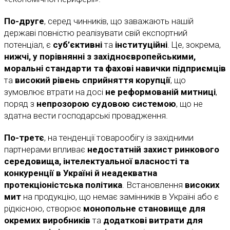
По-друге
, серед чинників, що заважають нашій
державі повністю реалізувати свій експортний
потенціал, є
суб’єктивні
та
інституційні
. Це, зокрема,
нижчі, у порівнянні з західноєвропейськими,
моральні стандарти та фахові навички підприємців
та
високий рівень сприйняття корупції
,
що
зумовлює втрати на досі
не реформованій митниці
,
поряд з
непрозорою судовою системою
, що не
здатна вести господарські провадження.
По-третє
, на тенденції товарообігу із західними
партнерами впливає
недостатній захист ринкового
середовища, інтелектуальної власності та
конкуренції в Україні
й неадекватна
протекціоністська політика
. Встановлення
високих
мит
на продукцію, що немає замінників в Україні або є
рідкісною, створює
монопольне становище для
окремих виробників
та
додаткові витрати для