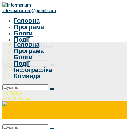
intermarium.nc@gmail.com
Головна
Програма
Блоги
Події
Головна
Інфографіка
Програма
Команда
Блоги
Події
Інфографіка
No Result
View All Result
Команда
No Result
View All Result