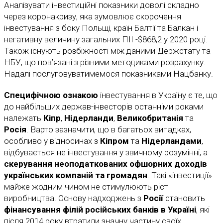
Аналізувати інвестиційні показники доволі складно
через коронакризу, яка зумовлює скорочення
інвестування з боку Польщі, країн Балтії та Балкан і
негативну величину загальних ПІІ -$868,2 у 2020 році.
Також існують розбіжності між даними Держстату та
НБУ, що пов’язані з різними методиками розрахунку.
Надалі послуговуватимемося показниками Нацбанку.
Специфічною ознакою
інвестування в Україну є те, що
до найбільших держав-інвесторів останніми роками
належать
Кіпр
,
Нідерланди
,
Великобританія
та
Росія
. Варто зазначити, що в багатьох випадках,
особливо у відносинах з
Кіпром
та
Нідерландами
,
відбувається не інвестування у звичному розумінні, а
скерування неоподаткованих офшорних доходів
українських компаній та громадян
. Такі «інвестиції»
майже жодним чином не стимулюють ріст
виробництва. Основу надходжень з
Росії
становить
фінансування філій російських банків в Україні
, які
після 2014 року втратили значну частину своїх