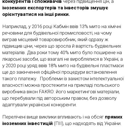
конкурентів і споживачів
через підвищення цін, а
іноземних експортерів та інвесторів змушує
орієнтуватися на інші ринки.
Наприклад, у 2016 році Кабмін ввів 13% мито на хімічні
речовини для будівельної промисловості, на чому
виграв місцевий товаровиробник, який одразу ж
підвищив ціни, через що зросла й вартість будівельних
матеріалів. Два роки тому 40% мито було поширене на
лікарські засоби, що взагалі не вироблялися в Україні, а
у 2020 році уряд ввів 18% мито на будівельні пластмаси
ще до закінчення офіційної процедури встановлення
такого платежу. Проблеми із захистом інтелектуальної
власності можна простежити на прикладі польського
виробника вікон FAKRO: його маркетингові матеріали,
що перебували під авторським правом, без дозволу
адаптували українські конкуренти.
Перелічені вище виклики впливають і на обсяг
прямих
іноземних інвестицій
(ПІІ), що надходять від України.