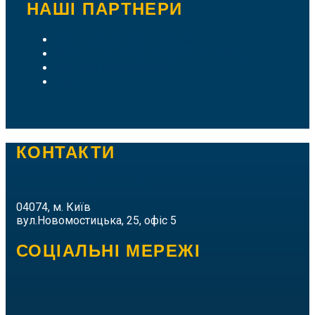
НАШІ ПАРТНЕРИ
Літературний клуб "Пломінь"
ГО "Інститут Національного Розвитку"
The New Prometheism
Vokativ
КОНТАКТИ
intermarium.nc@gmail.com
04074, м. Київ
вул.Новомостицька, 25, офіс 5
СОЦІАЛЬНІ МЕРЕЖІ