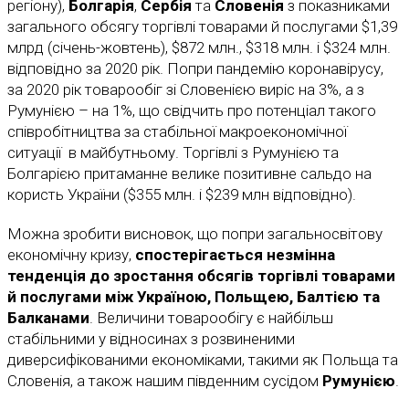
регіону),
Болгарія
,
Сербія
та
Словенія
з показниками
загального обсягу торгівлі товарами й послугами $1,39
млрд (січень-жовтень), $872 млн., $318 млн. і $324 млн.
відповідно за 2020 рік. Попри пандемію коронавірусу,
за 2020 рік товарообіг зі Словенією виріс на 3%, а з
Румунією – на 1%, що свідчить про потенціал такого
співробітництва за стабільної макроекономічної
ситуації в майбутньому. Торгівлі з Румунією та
Болгарією притаманне велике позитивне сальдо на
користь України ($355 млн. і $239 млн відповідно).
Можна зробити висновок, що попри загальносвітову
економічну кризу,
спостерігається незмінна
тенденція до зростання обсягів торгівлі товарами
й послугами між Україною, Польщею, Балтією та
Балканами
. Величини товарообігу є найбільш
стабільними у відносинах з розвиненими
диверсифікованими економіками, такими як Польща та
Словенія, а також нашим південним сусідом
Румунією
.