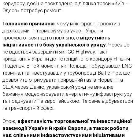
коридору, досі не прокладена, а ділянка траси «Київ –
Одеса» потребує ремонт.
Головною причиною
, чому міжнародні проєкти з
державами Інтермаріуму за участі України
просуваються надто повільно, є
відсутність
ініціативності з боку українського уряду
. Через це
не вдається завершити як і GO Highway, так і
приєднання України до потенційного коридору «Північ-
Південь». В той момент, як Польща, побудувавши LNG-
термінал та інвестувавши у трубопровід Baltic Pipe, що
дозволить отримувати природний газ із Норвегії та
США через Данію, український уряд не виявляє
бажання модернізовувати енергетичну інфраструктуру
та поєднувати її з європейською. Те саме відбувається
і в транспортній сфері.
Отож,
ефективність торговельної та інвестиційної
взаємодії України й країн Європи, а також роботи
над спільними інфраструктурними ініціативами