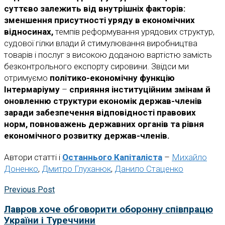
суттєво залежить від внутрішніх факторів:
зменшення присутності уряду в економічних
відносинах,
темпів реформування урядових структур,
судової гілки влади й стимулювання виробництва
товарів і послуг з високою доданою вартістю
замість
безконтрольного експорту сировини. Звідси ми
отримуємо
політико-економічну
функцію
Інтермаріуму
–
сприяння інституційним змінам й
оновленню структури економік держав-членів
заради забезпечення відповідності правових
норм, повноважень державних органів та рівня
економічного розвитку держав-членів.
Автори статті і
Останнього Капіталіста
–
Михайло
Доненко
,
Дмитро Глуханюк
,
Данило Стаценко
Previous Post
Лавров хоче обговорити оборонну співпрацю
України і Туреччини