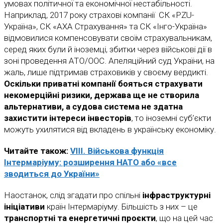
умовах політичної та економічної нестабільності.
Наприклад, 2017 року страхові компанії СК «PZU-
Україна», СК «АХА Страхування» та СК «Інго-Україна»
відмовилися компенсовувати своїм страхувальникам,
серед яких були й іноземці, збитки через військові дії в
зоні проведення АТО/ООС. Апеляційний суд України, на
жаль, лише підтримав страховиків у своєму вердикті.
Оскільки приватні компанії бояться страхувати
некомерційні ризики, держава ще не створила
альтернативи, а судова система не здатна
захистити інтереси інвесторів
, то іноземні суб’єкти
можуть ухилятися від вкладень в українську економіку.
Читайте також:
VIIІ. Військова функція
Інтермаріуму: розширення НАТО або «все
зводиться до України»
Наостанок, слід згадати про спільні
інфраструктурні
ініціативи
країн Інтермаріуму. Більшість з них – це
транспортні та енергетичні проєкти
, що на цей час