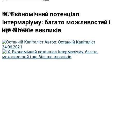
ІХ. Економічний потенціал
No Result
Інтермаріуму: багато можливостей і
ще більше викликів
View All Result
Автор:
Останній Капіталіст
24.06.2021