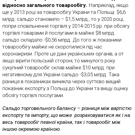
відносно загального товарообігу.
Наприклад, якщо
ще у 2013 році за товарообігу України та Польщі $6,6
млрд. сальдо становило – $1,5 млрд., то у 2020 році,
попри сповільнення торгівлі у 2014-2015 рр. при обсягу
торгівлі товарами й послугами в майже $8 млрд.
сальдо складало -$0,56 млрд. До того ж показники
товарообігу майже не скоротилися під час
коронакризи. Проте це дані українських органів, а от
якщо вірити польській стороні, то минулого року
сукупний товарообіг склав майже $10 млрд. при
негативному для України сальдо -$3,05 млрд. Така
різниця в показниках виникла через суттєво вищий
показник експорту з Польщі до України та вищу оцінку
обсягу торгівлі послугами.
Сальдо торговельного балансу – різниця між вартістю
експорту та імпорту, що може розраховуватися як і на
весь товарообіг певної країни, так і товарообіг між
іншою окремою країною.