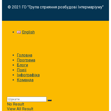
© 2021 ГО "Група сприяння розбудові Інтермаріуму"
English
Головна
Програма
Блоги
Події
Інфографіка
Команда
No Result
View All Result