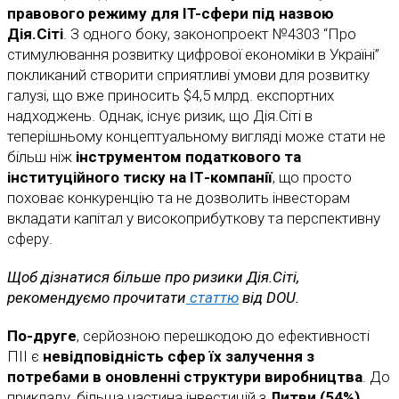
правового режиму для IT-сфери під назвою
Дія.Сіті
. З одного боку, законопроект №4303 “Про
стимулювання розвитку цифрової економіки в Україні”
покликаний створити сприятливі умови для розвитку
галузі, що вже приносить $4,5 млрд. експортних
надходжень. Однак, існує ризик, що Дія.Сіті в
теперішньому концептуальному вигляді може стати не
більш ніж
інструментом податкового та
інституційного тиску на ІТ-компанії
, що просто
поховає конкуренцію та не дозволить інвесторам
вкладати капітал у високоприбуткову та перспективну
сферу.
Щоб дізнатися більше про ризики Дія.Сіті,
рекомендуємо прочитати
статтю
від DOU.
По-друге
, серйозною перешкодою до ефективності
ПІІ є
невідповідність сфер їх залучення з
потребами в оновленні структури виробництва
. До
прикладу,
більша частина інвестицій з
Литви (54%)