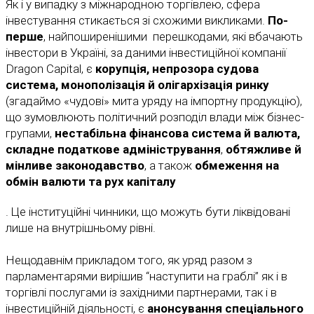
Як і у випадку з міжнародною торгівлею, сфера
інвестування стикається зі схожими викликами.
По-
перше
, найпоширенішими перешкодами, які вбачають
інвестори в Україні, за даними інвестиційної компанії
Dragon Capital, є
корупція, непрозора судова
система, монополізація й олігархізація ринку
(згадаймо «чудові» мита уряду на імпортну продукцію),
що зумовлюють політичний розподіл влади між бізнес-
групами,
нестабільна фінансова система й валюта,
складне податкове адміністрування
,
обтяжливе й
мінливе законодавство
, а також
обмеження на
обмін валюти та рух капіталу
. Це інституційні чинники, що можуть бути ліквідовані
лише на внутрішньому рівні.
Нещодавнім прикладом того, як уряд разом з
парламентарями вирішив “наступити на граблі” як і в
торгівлі послугами із західними партнерами, так і в
інвестиційній діяльності, є
анонсування спеціального