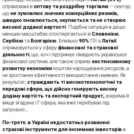
спрямовані в
оптову та роздрібну торгівлю
– сектор,
що
не зумовлює значних комерційних ризиків,
швидко оновлюється, окупається та не створює
високої доданої вартості
. Подібна ситуація в дещо
менших масштабах спостерігається зі
Словенією
,
Сербією
та
Болгарією
. Близько
90%
ПІІ з
Латвії
спрямовується у сферу
фінансової та страхової
діяльності
, що, хоч і підтримує ліквідність української
фінансової системи, але також сприяє
екстенсивному
розвитку економіки
коштом нарощування ресурсів, а
не зростання ефективності використання наявних. Як
результат,
страждають ті високотехнологічні та
передові сфери, що дійсно генерують високу
додану вартість та експортний продукт,
зокрема й
вище згадана ІТ-сфера, яка вже перебуває під
загрозою
.
По-третє
,
в Україні недостатньо розвинені
страхові інструменти для іноземних інвесторів
в