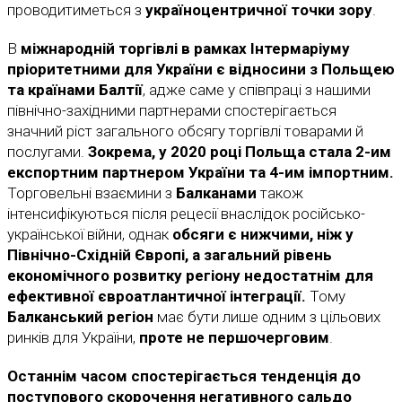
проводитиметься з
україноцентричної точки зору
.
В
міжнародній торгівлі в рамках Інтермаріуму
пріоритетними для України є відносини з Польщею
та країнами Балтії
, адже саме у співпраці з нашими
північно-західними партнерами спостерігається
значний ріст загального обсягу торгівлі товарами й
послугами.
Зокрема, у 2020 році Польща стала 2-им
експортним партнером України та 4-им імпортним.
Торговельні взаємини з
Балканами
також
інтенсифікуються після рецесії внаслідок російсько-
української війни, однак
обсяги є нижчими, ніж у
Північно-Східній Європі, а загальний рівень
економічного розвитку регіону недостатнім для
ефективної євроатлантичної інтеграції.
Тому
Балканський регіон
має бути лише одним з цільових
ринків для України,
проте не першочерговим
.
Останнім часом спостерігається тенденція до
поступового скорочення негативного сальдо