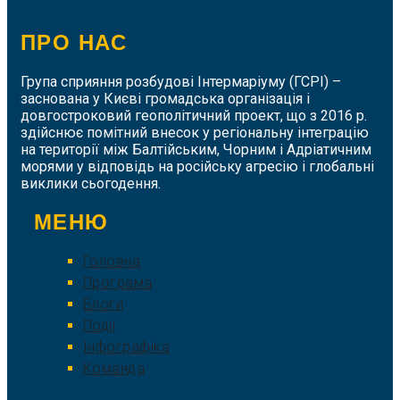
ПРО НАС
Група сприяння розбудові Інтермаріуму (ГСРІ) –
заснована у Києві громадська організація і
довгостроковий геополітичний проект, що з 2016 р.
здійснює помітний внесок у регіональну інтеграцію
на території між Балтійським, Чорним і Адріатичним
морями у відповідь на російську агресію і глобальні
виклики сьогодення.
МЕНЮ
Головна
Програма
Блоги
Події
Інфографіка
Команда