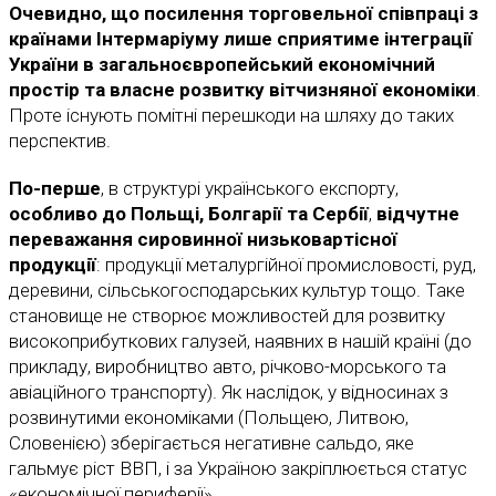
Очевидно, що посилення торговельної співпраці з
країнами Інтермаріуму лише сприятиме інтеграції
України в загальноєвропейський економічний
простір
та власне
розвитку вітчизняної економіки
.
Проте існують помітні перешкоди на шляху до таких
перспектив.
По-перше
, в структурі українського експорту,
особливо до Польщі, Болгарії та Сербії
,
відчутне
переважання сировинної низьковартісної
продукції
: продукції металургійної промисловості, руд,
деревини, сільськогосподарських культур тощо. Таке
становище не створює можливостей для розвитку
високоприбуткових галузей, наявних в нашій країні (до
прикладу, виробництво авто, річково-морського та
авіаційного транспорту). Як наслідок, у відносинах з
розвинутими економіками (Польщею, Литвою,
Словенією) зберігається негативне сальдо, яке
гальмує ріст ВВП, і за Україною закріплюється статус
«економічної периферії».