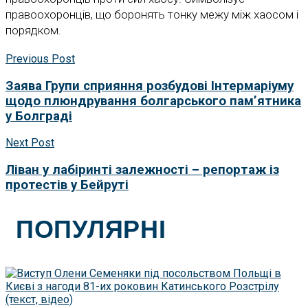
правоохоронців, що боронять тонку межу між хаосом і
порядком.
Previous Post
Заява Групи сприяння розбудові Інтермаріуму
щодо плюндрування болгарського пам’ятника
у Болграді
Next Post
Ліван у лабіринті залежності – репортаж із
протестів у Бейруті
ПОПУЛЯРНІ