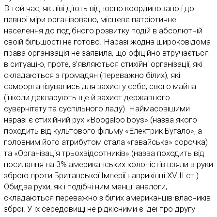
В той час, як ліві діють відносно координовано і до
певної міри організовано, місцеве патріотичне
населення до подібного розвитку подій в абсолютній
своїй більшості не готово. Наразі жодна широковідома
права організація не заявила, що офіційно втручається
в ситуацію, проте, з’являються стихійні організації, які
складаються з громадян (переважно білих), які
самоорганізувались для захисту себе, свого майна
(інколи декларують ще й захист державного
сувернітету та суспільного ладу). Наймасовішими
наразі є стихійний рух «Вoogaloo boys» (назва якого
походить від культового фільму «Електрик Бугало», а
головним його атрибутом стала «гавайська» сорочка)
та «Організація трьохвідсотників» (назва походить від
посилання на 3% американських колоністів взяли в руки
зброю проти Британської Імперії наприкінці ХVІІІ ст.).
Обидва рухи, як і подібні ним менші аналоги,
складаються переважно з білих американців-власників
зброї. У їх середовищі не рідкісними є ідеї про другу