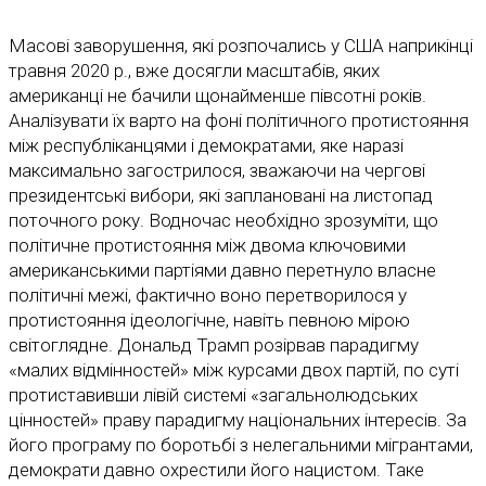
Масові заворушення, які розпочались у США наприкінці
травня 2020 р., вже досягли масштабів, яких
американці не бачили щонайменше півсотні років.
Аналізувати їх варто на фоні політичного протистояння
між республіканцями і демократами, яке наразі
максимально загострилося, зважаючи на чергові
президентські вибори, які заплановані на листопад
поточного року. Водночас необхідно зрозуміти, що
політичне протистояння між двома ключовими
американськими партіями давно перетнуло власне
політичні межі, фактично воно перетворилося у
протистояння ідеологічне, навіть певною мірою
світоглядне. Дональд Трамп розірвав парадигму
«малих відмінностей» між курсами двох партій, по суті
протиставивши лівій системі «загальнолюдських
цінностей» праву парадигму національних інтересів. За
його програму по боротьбі з нелегальними мігрантами,
демократи давно охрестили його нацистом. Таке