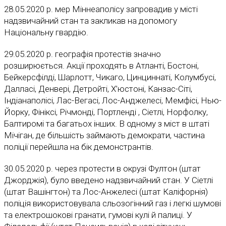
28.05.2020 р. мер Міннеаполісу запровадив у місті
надзвичайний стан та закликав на допомогу
Національну гвардію.
29.05.2020 р. географія протестів значно
розширюється. Акції проходять в Атланті, Бостоні,
Бейкерсфілді, Шарлотт, Чикаго, Цинциннаті, Колумбусі,
Далласі, Денвері, Детройті, Х’юстоні, Канзас-Сіті,
Індіанаполісі, Лас-Вегасі, Лос-Анджелесі, Мемфісі, Нью-
Йорку, Фініксі, Річмонді, Портленді , Сіетлі, Норфолку,
Балтиромі та багатьох інших. В одному з міст в штаті
Мічіган, де більшість займають демократи, частина
поліції перейшла на бік демонстрантів.
30.05.2020 р. через протести в окрузі Фултон (штат
Джорджія), було введено надзвичайний стан. У Сіетлі
(штат Вашінгтон) та Лос-Анжелесі (штат Каліфорнія)
поліція використовувала сльозогінний газ і легкі шумові
та електрошокові гранати, гумові кулі й палиці. У