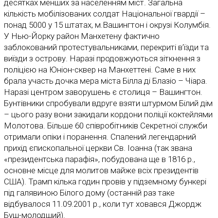
десятках менших за населенням міст. Загальна
кількість мобілізованих солдат Національної гвардії –
понад 5000 у 15 штатах, м.Вашингтон і окрузі Колумбія.
У Нью-Йорку район Манхетену фактично
заблокований протестувальниками, перекриті в’їзди та
виїзди з острову. Наразі продовжуються зіткнення з
поліцією на Юніон-сквер на Манхеттені. Саме в них
брала участь дочка мера міста Білла ді Блазіо – Чіара.
Наразі центром заворушень є столиця – Вашингтон.
Бунтівники спробували вдруге взяти штурмом Білий дім
– цього разу вони закидали кордони поліції коктейлями
Молотова. Більше 60 співробітників Секретної служби
отримали опіки і поранення. Спалений легендарний
прихід єпископальної церкви Св. Іоанна (так звана
«президентська парафія», побудована ще в 1816 р.,
основне місце для молитов майже всіх президентів
США). Трамп кілька годин провів у підземному бункері
під галявиною Білого дому (останній раз таке
відбувалося 11.09.2001 р., коли тут ховався Джордж
Буш-молодший).