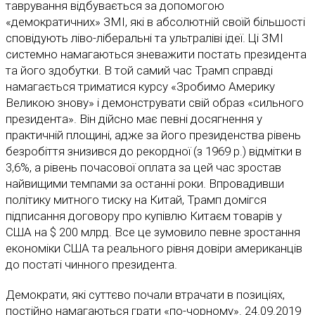
таврування відбувається за допомогою
«демократичних» ЗМІ, які в абсолютній своїй більшості
сповідують ліво-ліберальні та ультраліві ідеї. Ці ЗМІ
системно намагаються зневажити постать президента
та його здобутки. В той самий час Трамп справді
намагається триматися курсу «Зробимо Америку
Великою знову» і демонструвати свій образ «сильного
президента». Він дійсно має певні досягнення у
практичній площині, адже за його президенства рівень
безробіття знизився до рекордної (з 1969 р.) відмітки в
3,6%, а рівень почасової оплата за цей час зростав
найвищими темпами за останні роки. Впровадивши
політику митного тиску на Китай, Трамп домігся
підписання договору про купівлю Китаєм товарів у
США на $ 200 млрд. Все це зумовило певне зростання
економіки США та реального рівня довіри американців
до постаті чинного президента.
Демократи, які суттєво почали втрачати в позиціях,
постійно намагаються грати «по-чорному». 24.09.2019