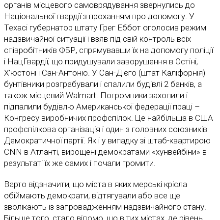
органів місцевого самоврядування звернулись до
Національної гвардії з проханням про допомогу. У
Техасі губернатор штату Грег Еббот оголосив режим
надзвичайної ситуації і взяв під свій контроль всіх
співробітників ФБР, спрямувавши їх на допомогу поліції
і НацГвардії, що придушували заворушення в Остіні,
Х’юстоні і Сан-Антоніо. У Сан-Дієго (штат Каліфорнія)
бунтівники розграбували і спалили будівлі 2 банків, а
також місцевий Walmart. Погромники захопили і
підпалили будівлю Американської федерації праці –
Конгресу виробничих профспілок. Це найбільша в США
профспілкова організація і один з головних союзників
Демократичної партії. Як і у випадку зі штаб-квартирою
CNN в Атланті, вирощені демократами «хунвейбіни» в
результаті їх же самих і почали громити.
Варто відзначити, що міста в яких мерські крісла
обіймають демократи, відтягували або все ще
зволікають із запровадженням надзвичайного стану.
Більше того, стало відомо, що в тих містах, де рівень