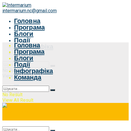
intermarium.nc@gmail.com
Головна
Програма
Блоги
Події
Головна
Інфографіка
Програма
Команда
Блоги
Події
Інфографіка
No Result
View All Result
Команда
No Result
View All Result