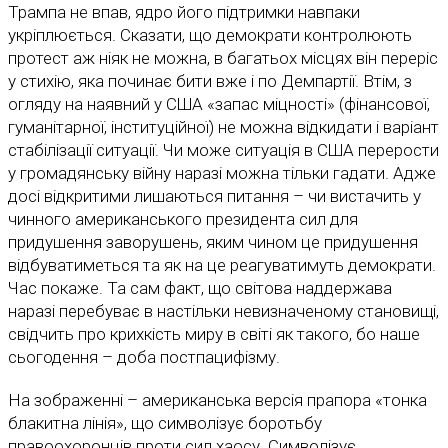
Трампа не впав, ядро його підтримки навпаки
укріплюється. Сказати, що демократи контролюють
протест аж ніяк не можна, в багатьох місцях він переріс
у стихію, яка починає бити вже і по Демпартії. Втім, з
огляду на наявний у США «запас міцності» (фінансової,
гуманітарної, інституційної) не можна відкидати і варіант
стабілізації ситуації. Чи може ситуація в США перерости
у громадянську війну наразі можна тільки гадати. Адже
досі відкритими лишаються питання – чи вистачить у
чинного американського президента сил для
придушення заворушень, яким чином це придушення
відбуватиметься та як на це реагуватимуть демократи.
Час покаже. Та сам факт, що світова наддержава
наразі перебуває в настільки невизначеному становищі,
свідчить про крихкість миру в світі як такого, бо наше
сьогодення – доба постпацифізму.
На зображенні – американська версія прапора «тонка
блакитна лінія», що символізує боротьбу
правоохоронців проти сил хаосу. Символізує