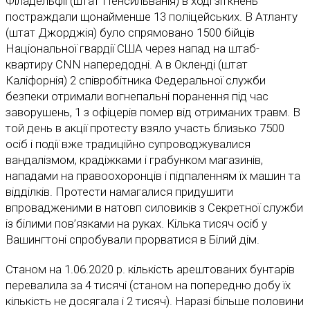
Філадельфії (штат Пенсильванія) в ході зіткнень
постраждали щонайменше 13 поліцейських. В Атланту
(штат Джорджія) було спрямовано 1500 бійців
Національної гвардії США через напад на штаб-
квартиру CNN напередодні. А в Окленді (штат
Каліфорнія) 2 співробітника Федеральної служби
безпеки отримали вогнепальні поранення під час
заворушень, 1 з офіцерів помер від отриманих травм. В
той день в акції протесту взяло участь близько 7500
осіб і події вже традиційно супроводжувалися
вандалізмом, крадіжками і грабунком магазинів,
нападами на правоохоронців і підпаленням їх машин та
відділків. Протести намагалися придушити
впровадженими в натовп силовиків з Секретної служби
із білими пов’язками на руках. Кілька тисяч осіб у
Вашингтоні спробували прорватися в Білий дім.
Станом на 1.06.2020 р. кількість арештованих бунтарів
перевалила за 4 тисячі (станом на попередню добу їх
кількість не досягала і 2 тисяч). Наразі більше половини