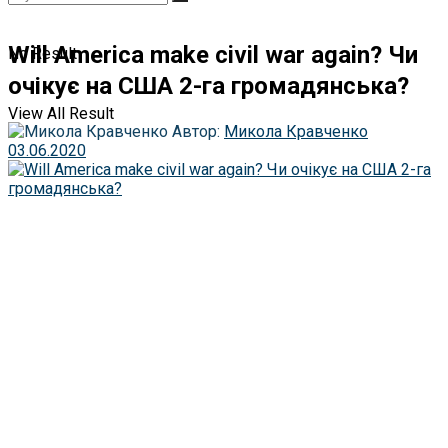
Will America make civil war again? Чи
No Result
очікує на США 2-га громадянська?
View All Result
Автор:
Микола Кравченко
03.06.2020