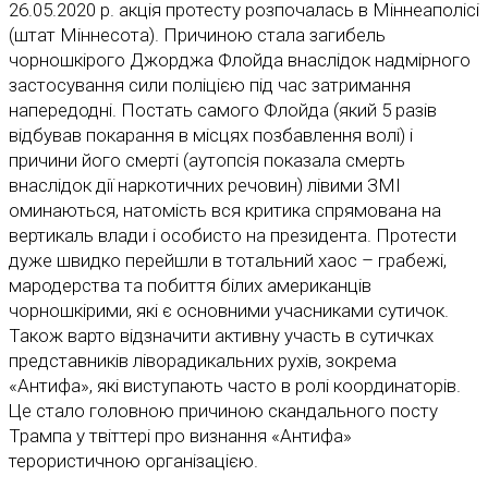
26.05.2020 р. акція протесту розпочалась в Міннеаполісі
(штат Міннесота). Причиною стала загибель
чорношкірого Джорджа Флойда внаслідок надмірного
застосування сили поліцією під час затримання
напередодні. Постать самого Флойда (який 5 разів
відбував покарання в місцях позбавлення волі) і
причини його смерті (аутопсія показала смерть
внаслідок дії наркотичних речовин) лівими ЗМІ
оминаються, натомість вся критика спрямована на
вертикаль влади і особисто на президента. Протести
дуже швидко перейшли в тотальний хаос – грабежі,
мародерства та побиття білих американців
чорношкірими, які є основними учасниками сутичок.
Також варто відзначити активну участь в сутичках
представників ліворадикальних рухів, зокрема
«Антифа», які виступають часто в ролі координаторів.
Це стало головною причиною скандального посту
Трампа у твіттері про визнання «Антифа»
терористичною організацією.