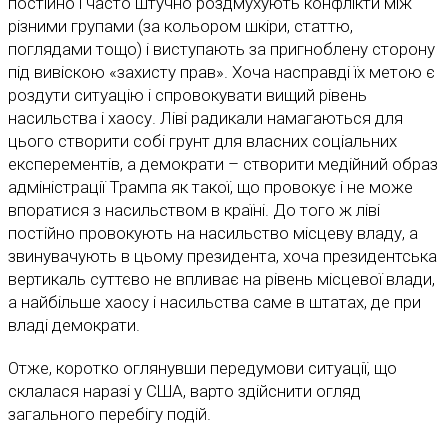
постійно і часто штучно роздмухують конфлікти між
різними групами (за кольором шкіри, статтю,
поглядами тощо) і виступають за пригноблену сторону
під вивіскою «захисту прав». Хоча насправді їх метою є
роздути ситуацію і спровокувати вищий рівень
насильства і хаосу. Ліві радикали намагаються для
цього створити собі грунт для власних соціальних
експерементів, а демократи – створити медійний образ
адміністрації Трампа як такої, що провокує і не може
впоратися з насильством в країні. До того ж ліві
постійно провокують на насильство місцеву владу, а
звинувачують в цьому президента, хоча президентська
вертикаль суттєво не впливає на рівень місцевої влади,
а найбільше хаосу і насильства саме в штатах, де при
владі демократи.
Отже, коротко оглянувши передумови ситуації, що
склалася наразі у США, варто здійснити огляд
загального перебігу подій.