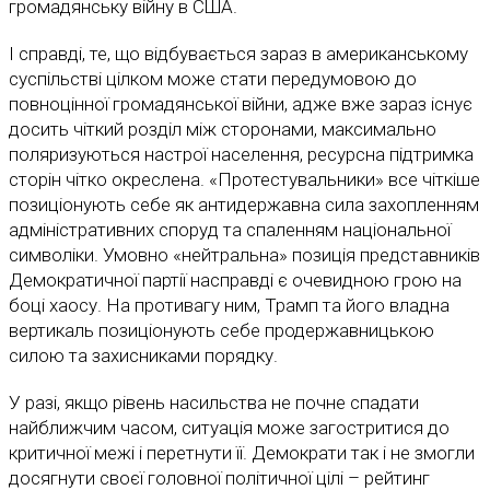
громадянську війну в США.
І справді, те, що відбувається зараз в американському
суспільстві цілком може стати передумовою до
повноцінної громадянської війни, адже вже зараз існує
досить чіткий розділ між сторонами, максимально
поляризуються настрої населення, ресурсна підтримка
сторін чітко окреслена. «Протестувальники» все чіткіше
позиціонують себе як антидержавна сила захопленням
адміністративних споруд та спаленням національної
символіки. Умовно «нейтральна» позиція представників
Демократичної партії насправді є очевидною грою на
боці хаосу. На противагу ним, Трамп та його владна
вертикаль позиціонують себе продержавницькою
силою та захисниками порядку.
У разі, якщо рівень насильства не почне спадати
найближчим часом, ситуація може загостритися до
критичної межі і перетнути її. Демократи так і не змогли
досягнути своєї головної політичної цілі – рейтинг