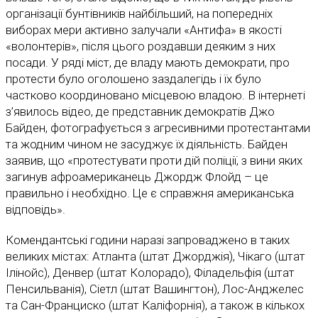
організації бунтівників найбільший, на попередніх
виборах мери активно залучали «Антифа» в якості
«волонтерів», після цього роздавши деяким з них
посади. У ряді міст, де владу мають демократи, про
протести було оголошено заздалегідь і їх було
частково координовано місцевою владою. В інтернеті
з’явилось відео, де представник демократів Джо
Байден, фотографується з агресивними протестантами
та жодним чином не засуджує їх діяльність. Байден
заявив, що «протестувати проти дій поліції, з вини яких
загинув афроамериканець Джордж Флойд – це
правильно і необхідно. Це є справжня американська
відповідь».
Комендантські години наразі запроваджено в таких
великих містах: Атланта (штат Джорджія), Чікаго (штат
Ілінойс), Денвер (штат Колорадо), Філадельфія (штат
Пенсильванія), Сіетл (штат Вашингтон), Лос-Анджелес
та Сан-Франциско (штат Каліфорнія), а також в кількох