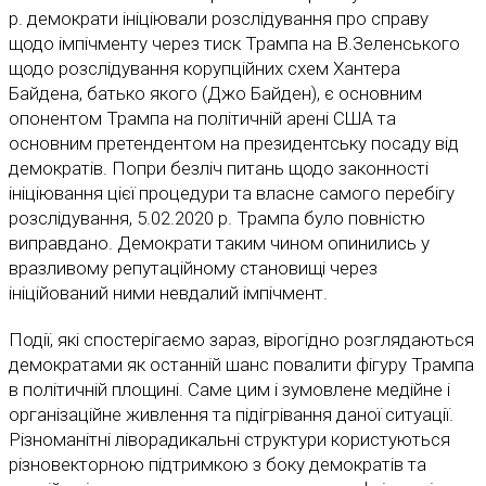
р. демократи ініціювали розслідування про справу
щодо імпічменту через тиск Трампа на В.Зеленського
щодо розслідування корупційних схем Хантера
Байдена, батько якого (Джо Байден), є основним
опонентом Трампа на політичній арені США та
основним претендентом на президентську посаду від
демократів. Попри безліч питань щодо законності
ініціювання цієї процедури та власне самого перебігу
розслідування, 5.02.2020 р. Трампа було повністю
виправдано. Демократи таким чином опинились у
вразливому репутаційному становищі через
ініційований ними невдалий імпічмент.
Події, які спостерігаємо зараз, вірогідно розглядаються
демократами як останній шанс повалити фігуру Трампа
в політичній площині. Саме цим і зумовлене медійне і
організаційне живлення та підігрівання даної ситуації.
Різноманітні ліворадикальні структури користуються
різновекторною підтримкою з боку демократів та