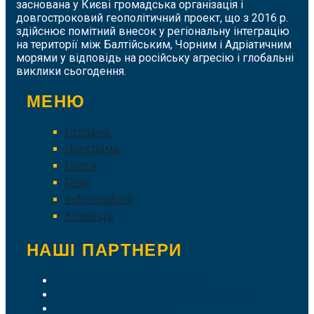
заснована у Києві громадська організація і
довгостроковий геополітичний проект, що з 2016 р.
здійснює помітний внесок у регіональну інтеграцію
на території між Балтійським, Чорним і Адріатичним
морями у відповідь на російську агресію і глобальні
виклики сьогодення.
МЕНЮ
Головна
Програма
Блоги
Події
Інфографіка
Команда
НАШІ ПАРТНЕРИ
Літературний клуб "Пломінь"
ГО "Інститут Національного Розвитку"
The New Prometheism