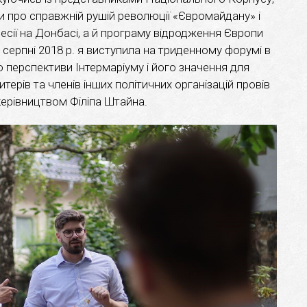
и про справжній рушій революції «Євромайдану» і
есії на Донбасі, а й програму відродження Європи
У серпні 2018 р. я виступила на триденному форумі в
 перспективи Інтермаріуму і його значення для
терів та членів інших політичних організацій провів
керівництвом Філіпа Штайна.