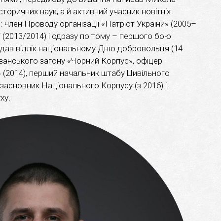
сторичних наук, а й активний учасник новітніх
 член Проводу організації «Патріот України» (2005–
і (2013/2014) і одразу по тому – першого бою
 дав відлік національному Дню добровольця (14
занського загону «Чорний Корпус», офіцер
» (2014), перший начальник штабу Цивільного
взасновник Національного Корпусу (з 2016) і
ху.