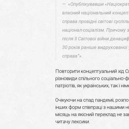
«Опублікувавши «Націократ
власний національний концепт,
справа провідні світові суспіл
націонал-соціалізм. Причому з
після ІІ Світової війни денаци
30 років раніше видрукованої
справа”».
Повторити концептуальний хід С
різновиди спільного соціально-
патріотів, як українських, так і ні
Очікуючи на спад пандемії, розп
інших форм співпраці з нашими н
місяць на якісний переклад не з
читачу лексики.