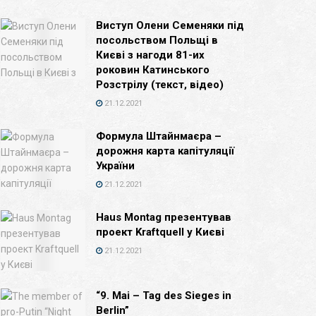
Виступ Олени Семеняки під
посольством Польщі в
Києві з нагоди 81-их
роковин Катинського
Розстрілу (текст, відео)
21.12.2021
Формула Штайнмаєра –
дорожня карта капітуляції
України
21.12.2021
Haus Montag презентував
проект Kraftquell у Києві
21.12.2021
“9. Mai – Tag des Sieges in
Berlin”