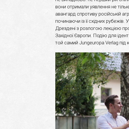
вони отримали уявлення не тільк
авангард спротиву російській агр
починаючи із її східних рубежів. 
Дрездені з розлогою лекцією про
Західної Європи. Подію для іденти
той самий Jungeuropa Verlag під 