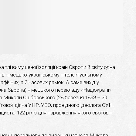
на тлі вимушеної ізоляції країн Європи й світу одна
я в німецько-українському інтелектуальному
рафічних, а й часових рамок. А саме вихід у
Юна Європа) німецького перекладу «Націократії»
m Миколи Сціборського (28 березня 1898 – 30
ітової, діяча УНР, УВО, провідного ідеолога ОУН,
циста, 122 рік із дня народження якого сьогодні
ннями, передмову до видання написав Микола