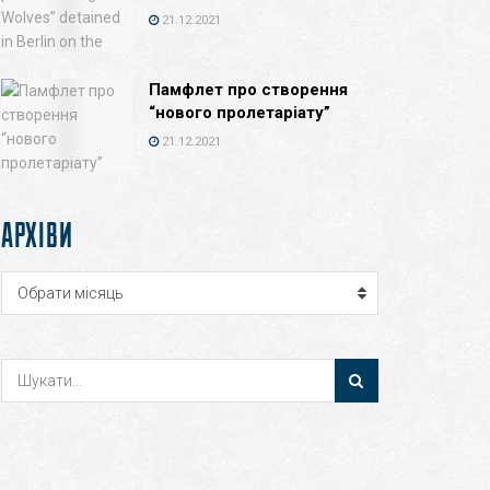
21.12.2021
Памфлет про створення
“нового пролетаріату”
21.12.2021
АРХІВИ
Архіви
Обрати місяць