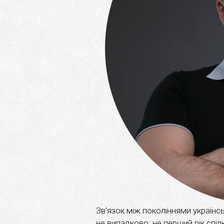
Зв’язок між поколіннями українсь
не випадково: не перший рік спі