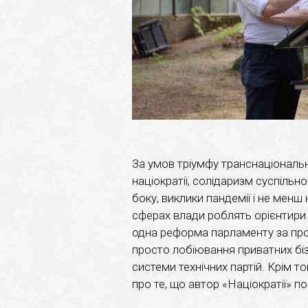
За умов тріумфу транснаціонально
націократії, солідаризм суспільн
боку, виклики пандемії і не менш
сферах влади роблять орієнтири
одна реформа парламенту за пр
просто лобіювання приватних бізн
системи технічних партій. Крім 
про те, що автор «Націократії» п