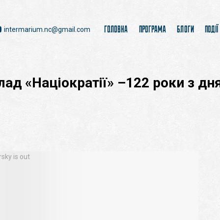
ГОЛОВНА
ПРОГРАМА
БЛОГИ
ПОДІЇ
intermarium.nc@gmail.com
ад «Націократії» –122 роки з д