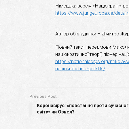
Німецька версія «Націократії» 
https://www.jungeuropa.de/detail/
Автор обкладинки – Дмитро Жур
Повний текст передмови Миколи
націократичної теорії, піонер на
https://nationalcorps.org/mikola-sci
naciokratichnoi-praktiki/
Previous Post
Коронавірус: «повстання проти сучасно
світу» чи Орвел?