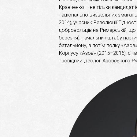
Кравченко – не тільки кандидат і
національно-визвольних змагань:
2014), учасник Революції Гідност
добровольців на Римарській, що
березня), начальник штабу парти
батальйону, а потім полку «Азов
Корпусу «Азов» (2015–2016), спі
провідний ідеолог Азовського Ру