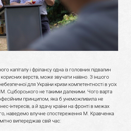
го капіталу і фрілансу одна із головних підвалин
о корисних верств, може звучати наївно. З іншого
 небезпечної для України кризи компетентності в усіх
 М. Сціборського не такими далекими. Чого варта
офесійним принципом, яка б унеможливила не
ес-інтересів, а й здачу країни на фронті в межах
того, наведемо влучне спостереження М. Кравченка
омітно випереджав свій час: