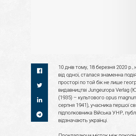
10 днів тому, 18 березня 2020 р., 
від одної, сталася знаменна поді
просторі по той бік не лише геог
видавництві Jungeuropa Verlag (
(1935) – культового opus magnu
серпня 1941), учасника першої св
підполковника Війська УНР, публі
відзначають українці.
Прокладаючи місток між поколі