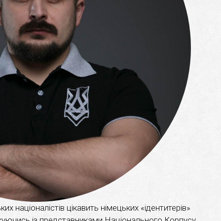
ких націоналістів цікавить німецьких «ідентитерів»
лкуючись із представниками Національного Корпусу,