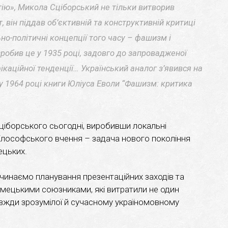
ію», Микола Сціборський не тільки витворив
 він піддав об’єктивній та конструктивній критиці
ьно-політичні концепції того часу – фашизм і
робив це у 1935 році, задовго до запровадженої
фікаційної тенденції… Український аналог з’явився на
 у 1964 році книги Юліуса Еволи “Фашизм: критика
ціборського сьогодні, виробивши локальні
філософського вчення – задача нового покоління
мецьких.
очинаємо планування презентаційних заходів та
імецькими союзниками, які витратили не один
авжди зрозумілої й сучасному україномовному