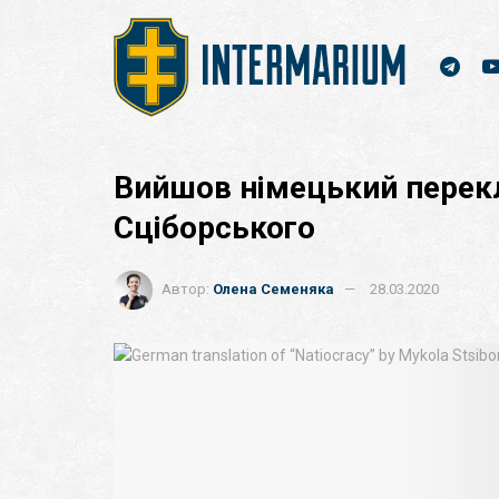
Вийшов німецький перекл
Сціборського
Автор:
Олена Семеняка
28.03.2020