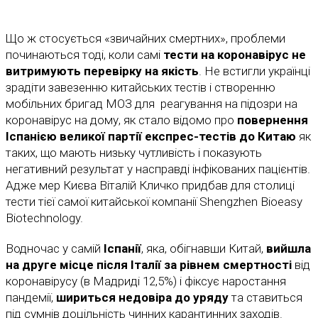
Що ж стосується «звичайних смертних», проблеми
починаються тоді, коли самі
тести на коронавірус не
витримують перевірку на якість
. Не встигли українці
зрадіти завезенню китайських тестів і створенню
мобільних бригад МОЗ для реагування на підозри на
коронавірус на дому, як стало відомо про
повернення
Іспанією великої партії експрес-тестів до Китаю
як
таких, що мають низьку чутливість і показують
негативний результат у насправді інфікованих пацієнтів.
Адже мер Києва Віталій Кличко придбав для столиці
тести тієї самої китайської компанії Shengzhen Bioeasy
Biotechnology.
Водночас у самій
Іспанії
, яка, обігнавши Китай,
вийшла
на друге місце після Італії за рівнем смертності
від
коронавірусу (в Мадриді 12,5%) і фіксує наростання
пандемії,
шириться недовіра до уряду
та ставиться
під сумнів доцільність чинних карантинних заходів.