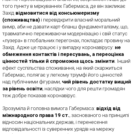
того пункту в міркуваннях Габермаса, де він закликає
Захід
відмовитися від консьюмеризму
(споживацтва)
і перевідкрити власний моральний
вимір, аби не давати карт-бланш фундаменталізму, що,
травматично переживаючи модернізацію і свій статус
«лузера» в глобальних перегонах, покладає провину на
Захід. Адже це працює і у випадку коронавірусу:
не
обмеження контактів і пересувань, а переоцінка
цінностей тільки й спроможна щось змінити
. Інший
ефект суспільства споживання, на який скаржиться
Габермас, полягає у легкому тріумфі його цінностей
над публічними фігурами,
чий рівень достатку вищий
за рівень освіти
, наслідки чого для решти громадян
теж добре показав коронавірус.
Зрозуміла й головна вимога Габермаса:
відхід від
міжнародного права 19 ст.
, заснованого на принципі
відносин національних держав, і перенесення
відповідальності із суверенних урядів на мережу