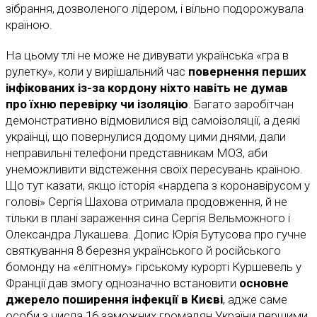
зібрання, дозволеного лідером, і вільно подорожувала
країною.
На цьому тлі не може не дивувати українська «гра в
рулетку», коли у вирішальний час
повернення перших
інфікованих із-за кордону ніхто навіть не думав
про їхню перевірку чи ізоляцію
. Багато заробітчан
демонстративно відмовилися від самоізоляції, а деякі
українці, що повернулися додому цими днями, дали
неправильні телефони представникам МОЗ, аби
унеможливити відстеження своїх пересувань країною.
Що тут казати, якщо історія «нардепа з коронавірусом у
голові» Сергія Шахова отримала продовження, й не
тільки в плані зараження сина Сергія Вельможного і
Олександра Лукашева. Допис Юрія Бутусова про гучне
святкування 8 березня українського й російського
бомонду на «елітному» гірському курорті Куршевель у
Франції дав змогу однозначно встановити
основне
джерело поширення інфекції в Києві
, адже саме
особи з числа 16 заможних громадян України першими