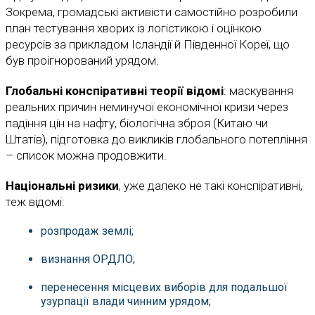
Зокрема, громадські активісти самостійно розробили
план тестування хворих із логістикою і оцінкою
ресурсів за прикладом Ісландії й Південної Кореї, що
був проігнорований урядом.
Глобальні конспіративні теорії відомі
: маскування
реальних причин неминучої економічної кризи через
падіння цін на нафту, біологічна зброя (Китаю чи
Штатів), підготовка до викликів глобального потепління
– список можна продовжити.
Національні ризики
, уже далеко не такі конспіративні,
теж відомі:
розпродаж землі;
визнання ОРДЛО;
перенесення місцевих виборів для подальшої
узурпації влади чинним урядом;