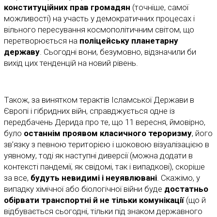
конституційних прав громадян
(точніше, самої
можливості) на участь у демократичних процесах і
вільного пересування космополітичним світом, що
перетворюється на
поліцейську планетарну
державу
. Сьогодні вони, безумовно, відзначили би
вихід цих тенденцій на новий рівень.
Також, за винятком терактів Ісламської Держави в
Європі і гібридних війн, справджується одне із
передбачень Дерида про те, що 11 вересня, ймовірно,
було
останнім проявом класичного тероризму
, його
зв’язку з певною територією і шоковою візуалізацією в
уявному, тоді як наступні диверсії (можна додати в
контексті пандемії, як свідомі, так і випадкові), скоріше
за все,
будуть невидимі і неуявлювані
. Скажімо, у
випадку хімічної або біологічної війни буде
достатньо
обірвати транспортні й не тільки комунікації
(що й
відбувається сьогодні, тільки під знаком державного