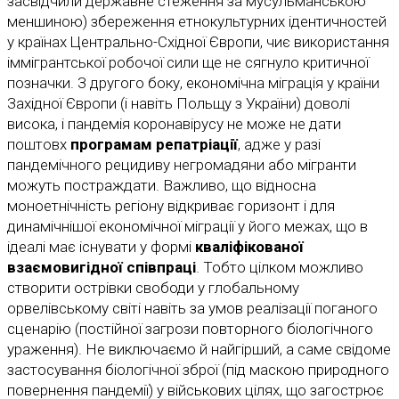
засвідчили державне стеження за мусульманською
меншиною) збереження етнокультурних ідентичностей
у країнах Центрально-Східної Європи, чиє використання
іммігрантської робочої сили ще не сягнуло критичної
позначки. З другого боку, економічна міграція у країни
Західної Європи (і навіть Польщу з України) доволі
висока, і пандемія коронавірусу не може не дати
поштовх
програмам репатріації
, адже у разі
пандемічного рецидиву негромадяни або мігранти
можуть постраждати. Важливо, що відносна
моноетнічність регіону відкриває горизонт і для
динамічнішої економічної міграції у його межах, що в
ідеалі має існувати у формі
кваліфікованої
взаємовигідної співпраці
. Тобто цілком можливо
створити острівки свободи у глобальному
орвелівському світі навіть за умов реалізації поганого
сценарію (постійної загрози повторного біологічного
ураження). Не виключаємо й найгірший, а саме свідоме
застосування біологічної зброї (під маскою природного
повернення пандемії) у військових цілях, що загострює