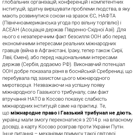
глобальних організацій, конференцій і компетентних
інституцій, здатну вирішувати проблеми людства, в яку
мають розвинутися союзи на зразок ЄС, НАФТА
(Північноамериканська угода про вільну торгівлю) і
АСЕАН (Асоціація держав Південно-Східної Азії). Для
нього є незаперечним факт безсилля ООН або перед
економічними інтересами реальних міжнародних
гравців (війна в Афганістані, Іраку, тепер також Сирії,
Лівії, Ємені), або перед національними інтересами
держав (Сербія, додаємо РФ). Виконавчий потенціал
ООН добре показала різня в боснійській Сребрениці, що
перебувала під захистом цього міжнародного
миротворця. Незважаючи на успішну появу
міжнародного Гаазького трибуналу, сам факт
втручання НАТО в Косово показує слабкість
міжнародних інституцій саме на практиці. Те,
що
міжнародне право і Гаазький трибунал не діють
,
українці мали змогу переконатися з 2014 р. на власному
досвіді, а карту Косово розіграв проти України Путін.
Інше питання – механізми примусу такої світової