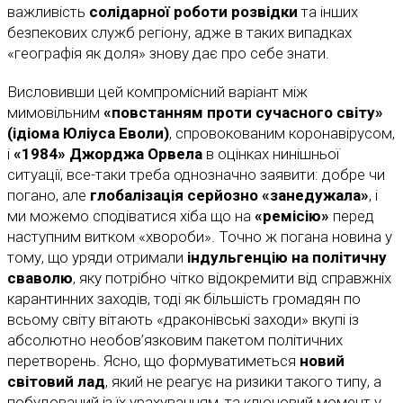
важливість
солідарної роботи розвідки
та інших
безпекових служб регіону, адже в таких випадках
«географія як доля» знову дає про себе знати.
Висловивши цей компромісний варіант між
мимовільним
«повстанням проти сучасного світу»
(ідіома Юліуса Еволи)
, спровокованим коронавірусом,
і
«1984» Джорджа Орвела
в оцінках нинішньої
ситуації, все-таки треба однозначно заявити: добре чи
погано, але
глобалізація серйозно «занедужала»
, і
ми можемо сподіватися хіба що на
«ремісію»
перед
наступним витком «хвороби». Точно ж погана новина у
тому, що уряди отримали
індульгенцію на політичну
сваволю
, яку потрібно чітко відокремити від справжніх
карантинних заходів, тоді як більшість громадян по
всьому світу вітають «драконівські заходи» вкупі із
абсолютно необов’язковим пакетом політичних
перетворень. Ясно, що формуватиметься
новий
світовий лад
, який не реагує на ризики такого типу, а
побудований із їх урахуванням, та ключовий момент у