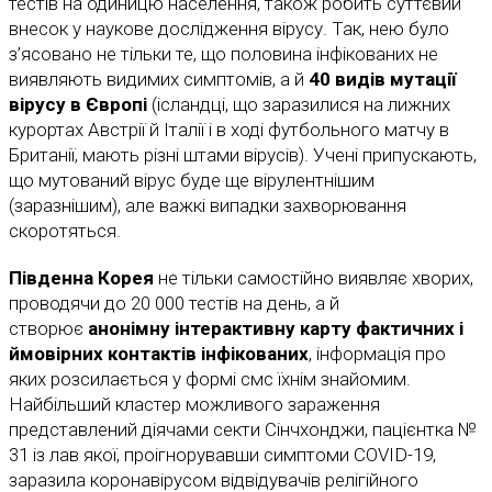
тестів на одиницю населення, також робить суттєвий
внесок у наукове дослідження вірусу. Так, нею було
з’ясовано не тільки те, що половина інфікованих не
виявляють видимих симптомів, а й
40 видів мутації
вірусу в Європі
(ісландці, що заразилися на лижних
курортах Австрії й Італії і в ході футбольного матчу в
Британії, мають різні штами вірусів). Учені припускають,
що мутований вірус буде ще вірулентнішим
(заразнішим), але важкі випадки захворювання
скоротяться.
Південна Корея
не тільки самостійно виявляє хворих,
проводячи до 20 000 тестів на день, а й
створює
анонімну інтерактивну карту фактичних і
ймовірних контактів інфікованих
, інформація про
яких розсилається у формі смс їхнім знайомим.
Найбільший кластер можливого зараження
представлений діячами секти Сінчхонджи, пацієнтка №
31 із лав якої, проігнорувавши симптоми COVID-19,
заразила коронавірусом відвідувачів релігійного