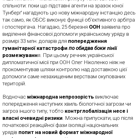
спільноти: поки що підставні агенти на зразок юної
Тунберґ нагадують цю нову міжнародну інстанцію десь
так само, як ОБСЄ виконує функції об’єктивного арбітра
і спостерігача. Нагадаю, 25 березня
ООН
заявила про
виділення фінансової допомоги українському уряду в
розмірі 33 млн. доларів для
попередження
гуманітарної катастрофи
по обидва боки
лінії
розмежуванн
я. При цьому речник української
дипломатичної місії при ООН Олег Ніколенко ніяк не
прокоментував шляхи контролю над доставкою цієї
допомоги саме незахищеним верствам окупованих
територій.
Водночас
міжнародна непрозорість
виключає
попередження наступних хвиль біологічної загрози чи
загроз іншого типу, тобто
контрглобалізація несе і
власні очевидні ризики
. Можна припускати, що після
початкової реакційної фази ізоляції національних
урядів
попит на новий формат міжнародної