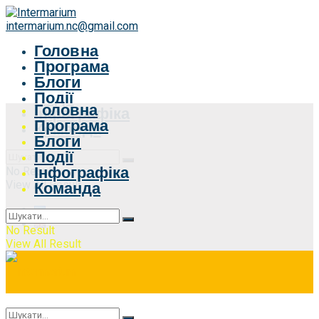
intermarium.nc@gmail.com
Головна
Програма
Блоги
Події
Головна
Інфографіка
Програма
Команда
Блоги
Події
Інфографіка
No Result
View All Result
Команда
No Result
View All Result