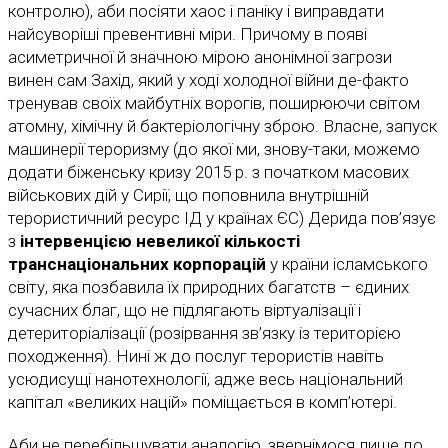
контролю), аби посіяти хаос і паніку і виправдати
найсуворіші превентивні міри. Причому в появі
асиметричної й значною мірою анонімної загрози
винен сам Захід, який у ході холодної війни де-факто
тренував своїх майбутніх ворогів, поширюючи світом
атомну, хімічну й бактеріологічну зброю. Власне, запуск
машинерії тероризму (до якої ми, знову-таки, можемо
додати біженську кризу 2015 р. з початком масових
військових дій у Сирії, що поповнила внутрішній
терористичний ресурс ІД у країнах ЄС) Дерида пов’язує
з
інтервенцією невеликої кількості
транснаціональних корпорацій
у країни ісламського
світу, яка позбавила їх природних багатств – єдиних
сучасних благ, що не підлягають віртуалізації і
детериторіалізації (розірвання зв’язку із територією
походження). Нині ж до послуг терористів навіть
усюдисущі нанотехнології, адже весь національний
капітал «великих націй» поміщається в комп’ютері.
Аби не перебільшувати аналогію, звернімося лише до