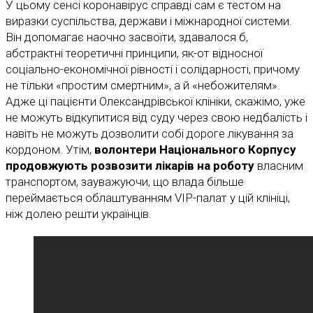
У цьому сенсі коронавірус справді сам є тестом на
виразки суспільства, держави і міжнародної системи.
Він допомагає наочно засвоїти, здавалося б,
абстрактні теоретичні принципи, як-от відносної
соціально-економічної рівності і солідарності, причому
не тільки «простим смертним», а й «небожителям».
Адже ці пацієнти Олександрівської клініки, скажімо, уже
не можуть відкупитися від суду через свою недбалість і
навіть не можуть дозволити собі дороге лікування за
кордоном. Утім,
волонтери Національного Корпусу
продовжують розвозити лікарів на роботу
власним
транспортом, зауважуючи, що влада більше
переймається облаштуванням VIP-палат у цій клініці,
ніж долею решти українців.