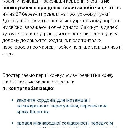
Крайній приклад – закривши кордони, Україна
не
попіклувалася про долю тисяч заробітчан
, які всю
ніч на 27 березня провели на пропускному пункті
Дорогуськ-Ягодин на польсько-українському кордоні,
ймовірно, заражаючи одне одного. Закинуті в далекі
куточки планети українці, які не встигли повернутися
додому до закриття кордонів, після тривалих
переговорів про чартерні рейси поки що залишились ні
з чим.
Спостерігаємо перші конвульсивні реакції на кризу
глобалізму, які можна окреслити
як
контрглобалізацію
:
закриття кордонів для іноземців і
пасажирського пересування, перспектива
краху Шенгену;
провал міжнародної солідарності, передусім