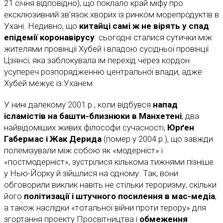
21 січня відповідно), що поклало край міфу про
ексклюзивний зв’язок хворих із ринком морепродуктів в
Ухані. Недивно, що
китайці самі ж не вірять у спад
епідемії коронавірусу
: сьогодні сталися сутички між
жителями провінції Хубей і владою сусідньої провінції
Цзянсі, яка заблокувала їм перехід через кордон
усупереч розпорядженню центральної влади, адже
Хубей межує із Уханем.
У нині далекому 2001 р., коли відбувся
напад
ісламістів на башти-близнюки в Манхетені
, два
найвідоміших живих філософи сучасності,
Юрґен
Габермас і Жак Дерида
(помер у 2004 р.), що завжди
полемізували між собою як «модерніст» і
«постмодерніст», зустрілися кількома тижнями пізніше
у Нью-Йорку й зійшлися на одному. Так, вони
обговорили виклик навіть не стільки тероризму, скільки
його
політизації і штучного посилення в мас-медіа
,
а також наслідки «тотальної війни проти терору» для
згортання проекту Просвітництва і
обмеження