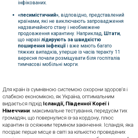
інфікованих.
«песимістичний»
, відповідно, представлений
країнами, які не виключають запровадження
надзвичайного стану і необмежене
продовження карантину. Наприклад,
Штати
,
що наразі
лідирують за швидкістю
поширення інфекції
і вже мають багато
тяжких випадків, уперше із часів теракту 11
вересня почали розміщувати біля госпіталів
тимчасові мобільні морги.
Для країн із сумнівною системою охорони здоров’я і
слабкою економікою, як Україна, оптимальним
видається підхід
Ісландії, Південної Кореї і
Німеччини
: максимальне тестування, передусім тих
громадян, що повернулися із-за кордону, плюс
карантин із осяжним терміном закінчення. Ісландія, яка
посідає перше місце в світі за кількістю проведених