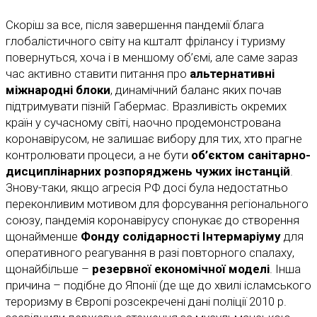
Скоріш за все, після завершення пандемії блага
глобалістичного світу на кшталт фрілансу і туризму
повернуться, хоча і в меншому об’ємі, але саме зараз
час активно ставити питання про
альтернативні
міжнародні блоки
, динамічний баланс яких почав
підтримувати пізній Габермас. Вразливість окремих
країн у сучасному світі, наочно продемонстрована
коронавірусом, не залишає вибору для тих, хто прагне
контролювати процеси, а не бути
об’єктом санітарно-
дисциплінарних розпоряджень чужих інстанцій
.
Знову-таки, якщо агресія РФ досі була недостатньо
переконливим мотивом для форсування регіонального
союзу, пандемія коронавірусу спонукає до створення
щонайменше
Фонду солідарності Інтермаріуму
для
оперативного реагування в разі повторного спалаху,
щонайбільше –
резервної економічної моделі
. Інша
причина – подібне до Японії (де ще до хвилі ісламського
тероризму в Європі розсекречені дані поліції 2010 р.