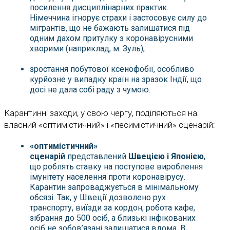
посилення дисциплінарних практик.
Німеччина ігнорує страхи і застосовує силу до
мігрантів, що не бажають залишатися під
одним дахом притулку з коронавірусними
хворими (наприклад, м. Зуль);
зростання побутової ксенофобії, особливо
курйозне у випадку країн на зразок Індії, що
досі не дала собі раду з чумою.
Карантинні заходи, у свою чергу, поділяються на
власний «оптимістичний» і «песимістичний» сценарій:
«оптимістичний»
сценарій
представлений
Швецією і Японією
,
що роблять ставку на поступове вироблення
імунітету населення проти коронавірусу.
Карантин запроваджується в мінімальному
обсязі. Так, у Швеції дозволено рух
транспорту, виїзди за кордон, робота кафе,
зібрання до 500 осіб, а близькі інфікованих
осіб не зобов’язані залишатися вдома. В