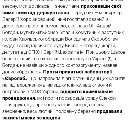
звернулися до лікарів – знову-таки,
приховавши свої
симптоми від держустанов
. Серед них – мільярдер
Валерій Хорошковський, нині госпіталізований із
двосторонньою пневмонією, ексглава ОП Андрій
Богдан, мультимільйонер Віталій Хомутиннік, заступник
голови Харківської облради Володимир Скоробогач,
суддя Господарського суду Києва Вікторія Джарти,
депутат від ОПЗЖ Сергій Шахов та ін. При цьому Шахов
переконаний, що підхопив коронавірус в Україні (!), а
Богдан, не навівши жодного контраргументу, назвав
допис «брехнею».
Проти приватної лабораторії
«Євролаб»
, що направила діагностичні дані цих клієнтів
на підтвердження в німецьку клініку, звідки вони й
потрапили в МОЗ України,
відкрито кримінальне
провадження
, як і проти посадовців уряду Олексія
Гончарука, що, проігнорувавши попередження і
звернення, весь лютий і половину березня
продавали
захисні маски за кордон.