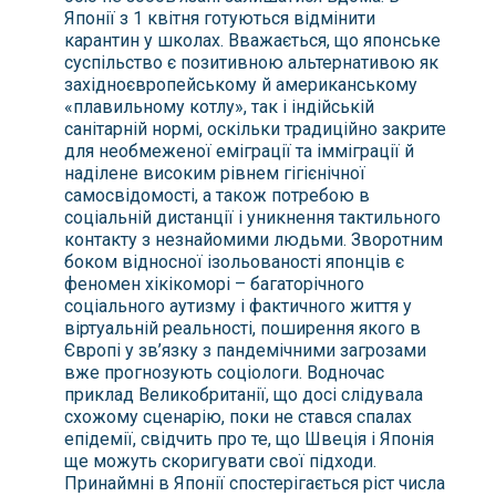
Японії з 1 квітня готуються відмінити
карантин у школах. Вважається, що японське
суспільство є позитивною альтернативою як
західноєвропейському й американському
«плавильному котлу», так і індійській
санітарній нормі, оскільки традиційно закрите
для необмеженої еміграції та імміграції й
наділене високим рівнем гігієнічної
самосвідомості, а також потребою в
соціальній дистанції і уникнення тактильного
контакту з незнайомими людьми. Зворотним
боком відносної ізольованості японців є
феномен хікікоморі – багаторічного
соціального аутизму і фактичного життя у
віртуальній реальності, поширення якого в
Європі у зв’язку з пандемічними загрозами
вже прогнозують соціологи. Водночас
приклад Великобританії, що досі слідувала
схожому сценарію, поки не стався спалах
епідемії, свідчить про те, що Швеція і Японія
ще можуть скоригувати свої підходи.
Принаймні в Японії спостерігається ріст числа