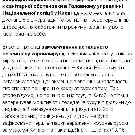
з
санітарної обстановки в Головному управлінні
Національної поліції у Києві
, де ніхто не стежить за
дистанцією в черзі адміністративних правопорушників,
штрафування саботажників режиму карантину воно
має почати з себе.
Власне, приклад
замовчування летального
потенціалу коронавірусу
, з економічних і репутаційних
міркувань, не виключаючи інших мотивів, першим подав
уряд країни його походження –
Китай
. На цьому рівні
даних Штати мають повне право звинувачувати
китайську владу щонайменше в злочинній халатності,
яка сприяла поширенню коронавірусу світом. Так,
стало відомо, що починаючи із грудня Китай не тільки
заперечував можливість передачі вірусу від людини до
людини, а й наказував знищити результати його
лабораторних досліджень доти, доки не було
зафіксовано перші випадки зараження коронавірусом
за межами Китаю – в Таїланді, Японії і Штатах (13, 15 і