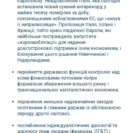
Євросоюзу. Невдоволення Італії, яка сьогодні
встановила новий сумний антирекорд у
майже тисячу померлих за добу,
союзницькими зобов’язаннями ЄС, що «кинув
її напризволяще». Пропозиція Італії, Іспанії і
Франції, тобто країн південної Європи, які
найбільше постраждали, випустити
«коронаоблігації» для надання
довгострокової підтримки їхнім економікам, і
блокування цього рішення Німеччиною і
Нідерландами;
перейняття державою функцій контролю над
усіма фінансовими потоками попри
формальне збереження вільного ринку і
транснаціональної капіталістичної економіки;
порівняння нинішніх надзвичайних заходів
політиками й главами держав із обстановкою
періоду другої світової;
послаблення індивідуалістичних ідеологій та
дискурсу прав людини (фемінізм, ЛГБТ) і