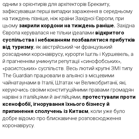
одним з орієнтирів для архітекторів Брекзиту,
зафіксувавши перші випадки зараження в середньому
на тиждень пізніше, ніж країни Західної Європи, при
цьому
закрили кордони на тиждень раніше.
Західна
Європа керувалася не тільки ідеалами
відкритого
суспільства і небажанням позбавлятися прибутків
від туризму
, як австрійський чи французький
розсадники коронавірусу, курорти Ішгль і Куршевель, а
й прагненням уникнути репутації «синофобських»,
«расистських» суспільств. Весь лютий крупні ЗМІ типу
The Guardian працювали в альянсі з місцевими
чайнатаунами в Італії, Штатах чи Великобританії, які,
керуючись своїми конституційними правами громадян
нарівні з італійцями й англійцями,
протестували проти
ксенофобії, ігнорування їхнього бізнесу й
припинення сполучень із Китаєм
, коли уже було
добре відомо про блискавичне розповсюдження
коронавірусу.