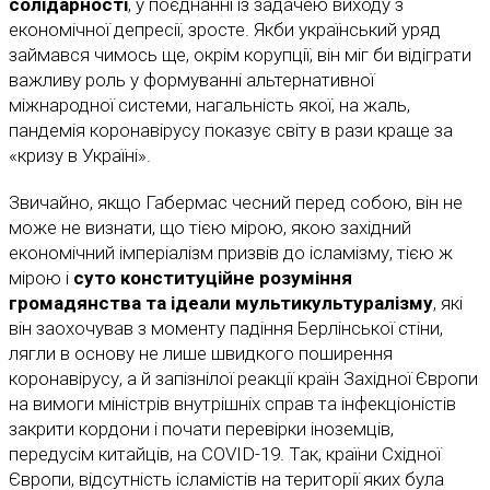
солідарності
, у поєднанні із задачею виходу з
економічної депресії, зросте. Якби український уряд
займався чимось ще, окрім корупції, він міг би відіграти
важливу роль у формуванні альтернативної
міжнародної системи, нагальність якої, на жаль,
пандемія коронавірусу показує світу в рази краще за
«кризу в Україні».
Звичайно, якщо Габермас чесний перед собою, він не
може не визнати, що тією мірою, якою західний
економічний імперіалізм призвів до ісламізму, тією ж
мірою і
суто конституційне розуміння
громадянства та ідеали мультикультуралізму
, які
він заохочував з моменту падіння Берлінської стіни,
лягли в основу не лише швидкого поширення
коронавірусу, а й запізнілої реакції країн Західної Європи
на вимоги міністрів внутрішніх справ та інфекціоністів
закрити кордони і почати перевірки іноземців,
передусім китайців, на COVID-19. Так, країни Східної
Європи, відсутність ісламістів на території яких була