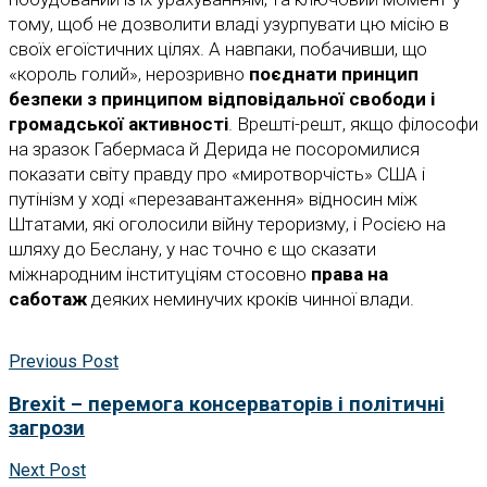
тому, щоб не дозволити владі узурпувати цю місію в
своїх егоїстичних цілях. А навпаки, побачивши, що
«король голий», нерозривно
поєднати принцип
безпеки з принципом відповідальної свободи і
громадської активності
. Врешті-решт, якщо філософи
на зразок Габермаса й Дерида не посоромилися
показати світу правду про «миротворчість» США і
путінізм у ході «перезавантаження» відносин між
Штатами, які оголосили війну тероризму, і Росією на
шляху до Беслану, у нас точно є що сказати
міжнародним інституціям стосовно
права на
саботаж
деяких неминучих кроків чинної влади.
Previous Post
Brexit – перемога консерваторів і політичні
загрози
Next Post