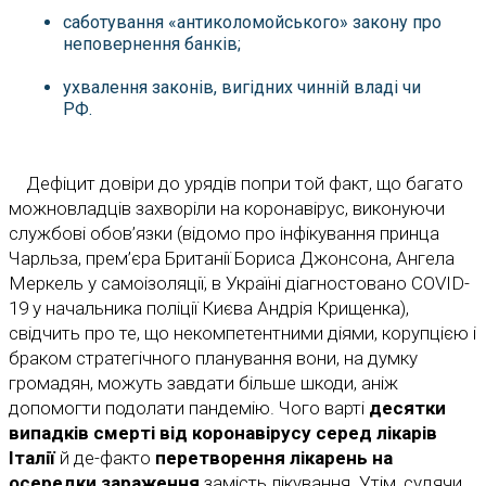
саботування «антиколомойського» закону про
неповернення банків;
ухвалення законів, вигідних чинній владі чи
РФ.
Дефіцит довіри до урядів попри той факт, що багато
можновладців захворіли на коронавірус, виконуючи
службові обов’язки (відомо про інфікування принца
Чарльза, прем’єра Британії Бориса Джонсона, Ангела
Меркель у самоізоляції, в Україні діагностовано COVID-
19 у начальника поліції Києва Андрія Крищенка),
свідчить про те, що некомпетентними діями, корупцією і
браком стратегічного планування вони, на думку
громадян, можуть завдати більше шкоди, аніж
допомогти подолати пандемію. Чого варті
десятки
випадків смерті від коронавірусу серед лікарів
Італії
й де-факто
перетворення лікарень на
осередки зараження
замість лікування. Утім, судячи