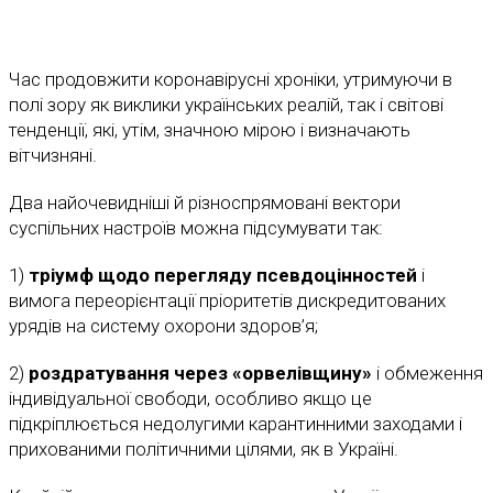
Час продовжити коронавірусні хроніки, утримуючи в
полі зору як виклики українських реалій, так і світові
тенденції, які, утім, значною мірою і визначають
вітчизняні.
Два найочевидніші й різноспрямовані вектори
суспільних настроїв можна підсумувати так:
1)
тріумф щодо перегляду псевдоцінностей
і
вимога переорієнтації пріоритетів дискредитованих
урядів на систему охорони здоров’я;
2)
роздратування через «орвелівщину»
і обмеження
індивідуальної свободи, особливо якщо це
підкріплюється недолугими карантинними заходами і
прихованими політичними цілями, як в Україні.