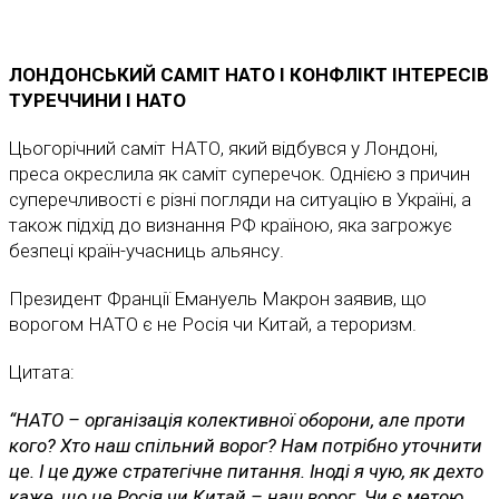
ЛОНДОНСЬКИЙ САМІТ НАТО І КОНФЛІКТ ІНТЕРЕСІВ
ТУРЕЧЧИНИ І НАТО
Цьогорічний саміт НАТО, який відбувся у Лондоні,
преса окреслила як саміт суперечок. Однією з причин
суперечливості є різні погляди на ситуацію в Україні, а
також підхід до визнання РФ країною, яка загрожує
безпеці країн-учасниць альянсу.
Президент Франції Емануель Макрон заявив, що
ворогом НАТО є не Росія чи Китай, а тероризм.
Цитата:
“НАТО – організація колективної оборони, але проти
кого? Хто наш спільний ворог? Нам потрібно уточнити
це. І це дуже стратегічне питання. Іноді я чую, як дехто
каже, що це Росія чи Китай – наш ворог. Чи є метою