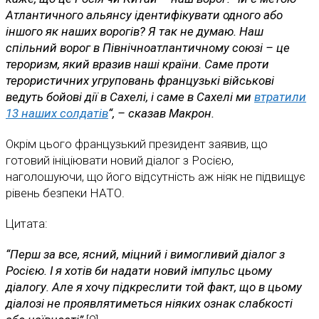
Атлантичного альянсу ідентифікувати одного або
іншого як наших ворогів? Я так не думаю. Наш
спільний ворог в Північноатлантичному союзі – це
тероризм, який вразив наші країни. Саме проти
терористичних угруповань французькі військові
ведуть бойові дії в Сахелі, і саме в Сахелі ми
втратили
13 наших солдатів
“, – сказав Макрон.
Окрім цього французький президент заявив, що
готовий ініціювати новий діалог з Росією,
наголошуючи, що його відсутність аж ніяк не підвищує
рівень безпеки НАТО.
Цитата:
“Перш за все, ясний, міцний і вимогливий діалог з
Росією. І я хотів би надати новий імпульс цьому
діалогу. Але я хочу підкреслити той факт, що в цьому
діалозі не проявлятиметься ніяких ознак слабкості