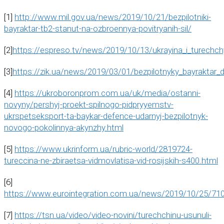
[1]
http://www.mil.gov.ua/news/2019/10/21/bezpilotniki-
bayraktar-tb2-stanut-na-ozbroennya-povitryanih-sil/
[2]
https://espreso.tv/news/2019/10/13/ukrayina_i_turechc
[3]
https://zik.ua/news/2019/03/01/bezpilotnyky_bayraktar
[4]
https://ukroboronprom.com.ua/uk/media/ostanni-
novyny/pershyj-proekt-spilnogo-pidpryyemstv-
ukrspetseksport-ta-baykar-defence-udarnyj-bezpilotnyk-
novogo-pokolinnya-akynzhy.html
[5]
https://www.ukrinform.ua/rubric-world/2819724-
tureccina-ne-zbiraetsa-vidmovlatisa-vid-rosijskih-s400.html
[6]
https://www.eurointegration.com.ua/news/2019/10/25/71
[7]
https://tsn.ua/video/video-novini/turechchinu-usunuli-