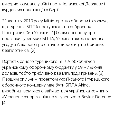
використовувала у війні проти Ісламської Держави і
курдських повстанців у Сирії.
21 жовтня 2019 року Міністерство оборони інформує,
що турецькі БПЛА поступають на озброєння
Повітряних Сил України. [1] Окрім договору про
поставки турецьких БПЛА, Україна також підписала
угоду з Анкарою про спільне виробництво бойових
безпілотників. [2]
Вартість одного турецького БПЛА обходиться
українському оборонному бюджету у 69 мільйонів
доларів, тобто приблизно два мільярди гривень. [3]
Першим спільним проектом українського і турецького
оборонного концерну має бути БПЛА Akinci,
виробництвом якого займається українська компанія
«Укрспецекспорт» спільно з турецькою Baykar Defence.
[4]