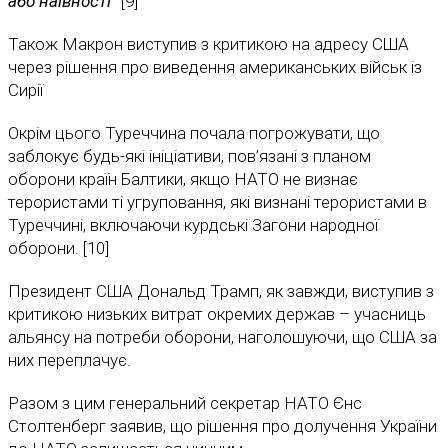
або наївності”
[9]
Також Макрон виступив з критикою на адресу США
через рішення про виведення американських військ із
Сирії
Окрім цього Туреччина почала погрожувати, що
заблокує будь-які ініціативи, пов’язані з планом
оборони країн Балтики, якщо НАТО не визнає
терористами ті угруповання, які визнані терористами в
Туреччині, включаючи курдські Загони народної
оборони. [10]
Президент США Дональд Трамп, як завжди, виступив з
критикою низьких витрат окремих держав – учасниць
альянсу на потреби оборони, наголошуючи, що США за
них переплачує.
Разом з цим генеральний секретар НАТО Єнс
Столтенберг заявив, що рішення про долучення України