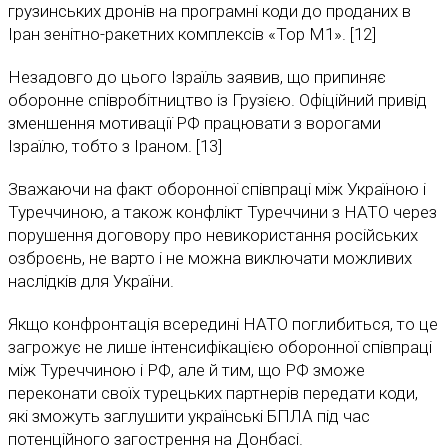
грузинських дронів на програмні коди до проданих в
Іран зенітно-ракетних комплексів «Тор М1». [12]
Незадовго до цього Ізраїль заявив, що припиняє
оборонне співробітництво із Грузією. Офіційний привід
зменшення мотивації РФ працювати з ворогами
Ізраїлю, тобто з Іраном. [13]
Зважаючи на факт оборонної співпраці між Україною і
Туреччиною, а також конфлікт Туреччини з НАТО через
порушення договору про невикористання російських
озброєнь, не варто і не можна виключати можливих
наслідків для України.
Якщо конфронтація всередині НАТО поглибиться, то це
загрожує не лише інтенсифікацією оборонної співпраці
між Туреччиною і РФ, але й тим, що РФ зможе
переконати своїх турецьких партнерів передати коди,
які зможуть заглушити українські БПЛА під час
потенційного загострення на Донбасі.