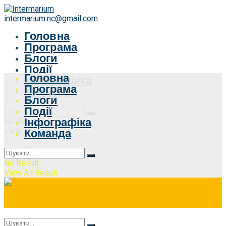
intermarium.nc@gmail.com
Головна
Програма
Блоги
Події
Головна
Інфографіка
Програма
Команда
Блоги
Події
Інфографіка
No Result
View All Result
Команда
No Result
View All Result