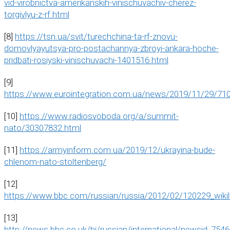
vid-virobnictva-amerikanskih-vinischuvachiv-cherez-
torgivlyu-z-rf.html
[8]
https://tsn.ua/svit/turechchina-ta-rf-znovu-
domovlyayutsya-pro-postachannya-zbroyi-ankara-hoche-
pridbati-rosiyski-vinischuvachi-1401516.html
[9]
https://www.eurointegration.com.ua/news/2019/11/29/71
[10]
https://www.radiosvoboda.org/a/summit-
nato/30307832.html
[11]
https://armyinform.com.ua/2019/12/ukrayina-bude-
chlenom-nato-stoltenberg/
[12]
https://www.bbc.com/russian/russia/2012/02/120229_wikile
[13]
http://news.bbc.co.uk/hi/russian/international/newsid_75