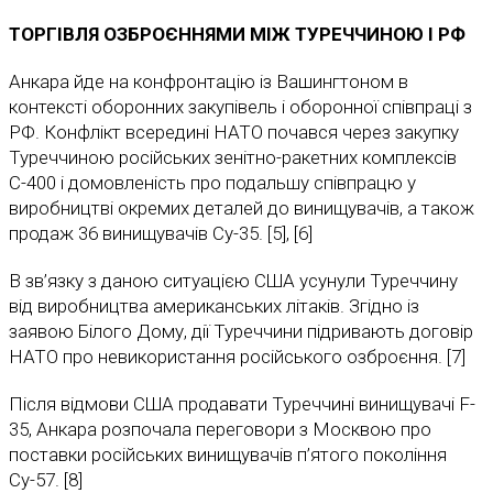
ТОРГІВЛЯ
ОЗБРОЄННЯМИ
МІЖ
ТУРЕЧЧИНОЮ
І
РФ
Анкара йде на конфронтацію із Вашингтоном в
контексті оборонних закупівель і оборонної співпраці з
РФ. Конфлікт всередині НАТО почався через закупку
Туреччиною російських зенітно-ракетних комплексів
С-400 і домовленість про подальшу співпрацю у
виробництві окремих деталей до винищувачів, а також
продаж 36 винищувачів Су-35. [5], [6]
В зв’язку з даною ситуацією США усунули Туреччину
від виробництва американських літаків. Згідно із
заявою Білого Дому, дії Туреччини підривають договір
НАТО про невикористання російського озброєння. [7]
Після відмови США продавати Туреччині винищувачі F-
35, Анкара розпочала переговори з Москвою про
поставки російських винищувачів п’ятого покоління
Су-57. [8]