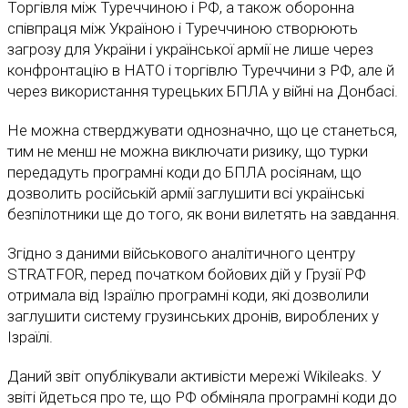
Торгівля між Туреччиною і РФ, а також оборонна
співпраця між Україною і Туреччиною створюють
загрозу для України і української армії не лише через
конфронтацію в НАТО і торгівлю Туреччини з РФ, але й
через використання турецьких БПЛА у війні на Донбасі.
Не можна стверджувати однозначно, що це станеться,
тим не менш не можна виключати ризику, що турки
передадуть програмні коди до БПЛА росіянам, що
дозволить російській армії заглушити всі українські
безпілотники ще до того, як вони вилетять на завдання.
Згідно з даними військового аналітичного центру
STRATFOR, перед початком бойових дій у Грузії РФ
отримала від Ізраїлю програмні коди, які дозволили
заглушити систему грузинських дронів, вироблених у
Ізраїлі.
Даний звіт опублікували активісти мережі Wikileaks. У
звіті йдеться про те, що РФ обміняла програмні коди до