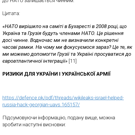
до НАТО залишається чинним.
Цитата:
«НАТО вирішило на саміті в Бухаресті в 2008 році, що
Україна та Грузія будуть членами НАТО. Це рішення
досі чинне. Водночас ми не визначили конкретні
часові рамки. На чому ми фокусуємося зараз? Це те, як
ми можемо допомогти Грузії та Україні просуватися до
євроатлантичної інтеграції»
[11]
РИЗИКИ ДЛЯ УКРАЇНИ І УКРАЇНСЬКОЇ АРМІЇ
https://defence.pk/pdf/threads/wikileaks-israel-helped-
russia-hack-georgian-uavs.165157/
Підсумовуючи інформацію, подану вище, можна
зробити наступні висновки: