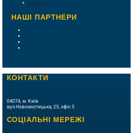
Команда
НАШІ ПАРТНЕРИ
Літературний клуб "Пломінь"
ГО "Інститут Національного Розвитку"
The New Prometheism
Vokativ
КОНТАКТИ
intermarium.nc@gmail.com
04074, м. Київ
вул.Новомостицька, 25, офіс 5
СОЦІАЛЬНІ МЕРЕЖІ