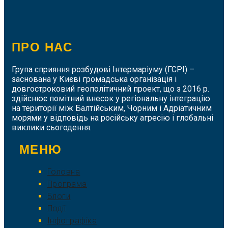
ПРО НАС
Група сприяння розбудові Інтермаріуму (ГСРІ) –
заснована у Києві громадська організація і
довгостроковий геополітичний проект, що з 2016 р.
здійснює помітний внесок у регіональну інтеграцію
на території між Балтійським, Чорним і Адріатичним
морями у відповідь на російську агресію і глобальні
виклики сьогодення.
МЕНЮ
Головна
Програма
Блоги
Події
Інфографіка