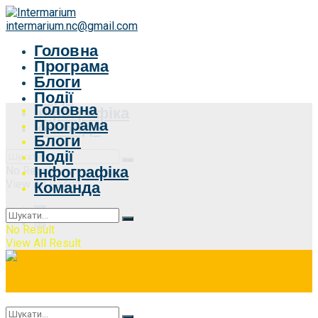
intermarium.nc@gmail.com
Головна
Програма
Блоги
Події
Головна
Інфографіка
Програма
Команда
Блоги
Події
Інфографіка
No Result
View All Result
Команда
No Result
View All Result