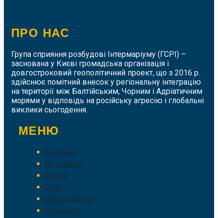
ПРО НАС
Група сприяння розбудові Інтермаріуму (ГСРІ) –
заснована у Києві громадська організація і
довгостроковий геополітичний проект, що з 2016 р.
здійснює помітний внесок у регіональну інтеграцію
на території між Балтійським, Чорним і Адріатичним
морями у відповідь на російську агресію і глобальні
виклики сьогодення.
МЕНЮ
Головна
Програма
Блоги
Події
Інфографіка
Команда