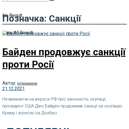
No Result
Позначка:
Санкції
View All Result
Байден продовжує санкції
проти Росії
Автор:
Інтермаріум
21.12.2021
Незважаючи на вереск РФ про законність окупації,
президент США Джо Байден продовжив санкції за окупацію
Криму і агресію на Донбасі.