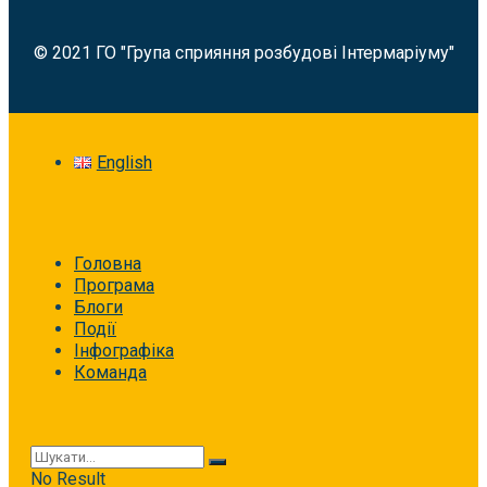
© 2021 ГО "Група сприяння розбудові Інтермаріуму"
English
Головна
Програма
Блоги
Події
Інфографіка
Команда
No Result