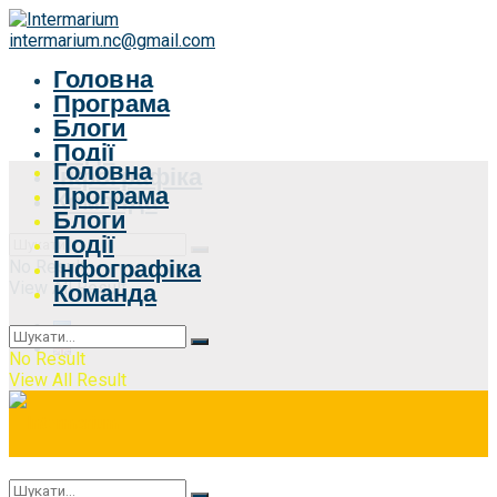
intermarium.nc@gmail.com
Головна
Програма
Блоги
Події
Головна
Інфографіка
Програма
Команда
Блоги
Події
Інфографіка
No Result
View All Result
Команда
No Result
View All Result