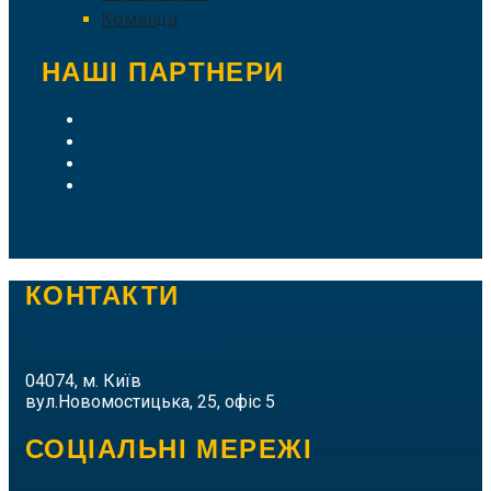
Команда
НАШІ ПАРТНЕРИ
Літературний клуб "Пломінь"
ГО "Інститут Національного Розвитку"
The New Prometheism
Vokativ
КОНТАКТИ
intermarium.nc@gmail.com
04074, м. Київ
вул.Новомостицька, 25, офіс 5
СОЦІАЛЬНІ МЕРЕЖІ