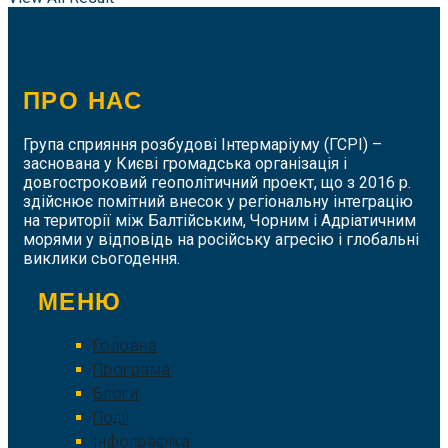
ПРО НАС
Група сприяння розбудові Інтермаріуму (ГСРІ) –
заснована у Києві громадська організація і
довгостроковий геополітичний проект, що з 2016 р.
здійснює помітний внесок у регіональну інтеграцію
на території між Балтійським, Чорним і Адріатичним
морями у відповідь на російську агресію і глобальні
виклики сьогодення.
МЕНЮ
Головна
Програма
Блоги
Події
Інфографіка