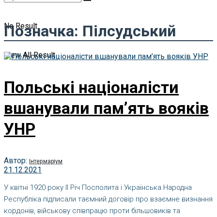
No Result
Позначка:
Пілсудський
View All Result
Польські націоналісти
вшанували пам’ять вояків
УНР
Автор:
Інтермаріум
21.12.2021
У квітні 1920 року ІІ Річ Посполита і Українська Народна
Республіка підписали таємний договір про взаємне визнання
кордонів, військову співпрацю проти більшовиків та