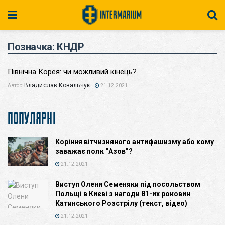
Позначка:
КНДР
Північна Корея: чи можливий кінець?
Владислав Ковальчук
Автор:
21.12.2021
ПОПУЛЯРНІ
Коріння вітчизняного антифашизму або кому
заважає полк “Азов”?
21.12.2021
Виступ Олени Семеняки під посольством
Польщі в Києві з нагоди 81-их роковин
Катинського Розстрілу (текст, відео)
21.12.2021