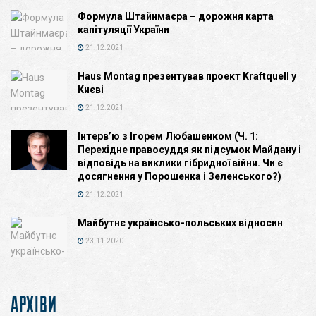
Формула Штайнмаєра – дорожня карта
капітуляції України
21.12.2021
Haus Montag презентував проект Kraftquell у
Києві
21.12.2021
Інтерв’ю з Ігорем Любашенком (Ч. 1:
Перехідне правосуддя як підсумок Майдану і
відповідь на виклики гібридної війни. Чи є
досягнення у Порошенка і Зеленського?)
21.12.2021
Майбутнє українсько-польських відносин
23.11.2020
АРХІВИ