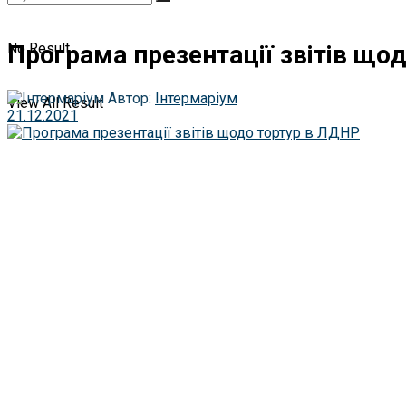
Програма презентації звітів що
No Result
Автор:
Інтермаріум
View All Result
21.12.2021