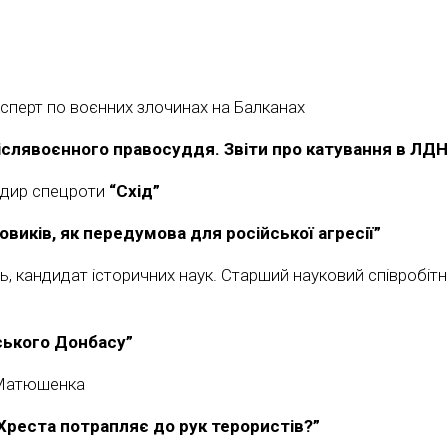
ксперт по воєнних злочинах на Балканах
слявоєнного правосуддя. Звіти про катування в ЛДНР
ндир спецроти
“Схід”
овиків, як передумова для російської агресії”
ь, кандидат історичних наук. Старший науковий співробітник
нського Донбасу”
 Матюшенка
Хреста потрапляє до рук терористів?”