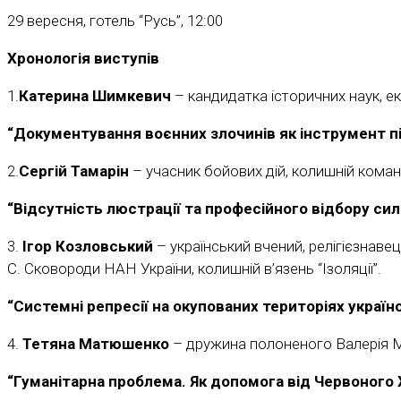
29 вересня, готель “Русь”, 12:00
Хронологія виступів
1.
Катерина Шимкевич
– кандидатка історичних наук, е
“Документування воєнних злочинів як інструмент пі
2.
Сергій Тамарін
– учасник бойових дій, колишній кома
“Відсутність люстрації та професійного відбору сил
3.
Ігор Козловський
– український вчений, релігієзнавец
С. Сковороди НАН України, колишній в’язень “Ізоляції”.
“Системні репресії на окупованих територіях украї
4.
Тетяна Матюшенко
– дружина полоненого Валерія
“Гуманітарна проблема. Як допомога від Червоного 