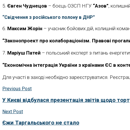
5.
Євген Чуднецов
– боєць ОЗСП НГУ
“Азов”
, колишн
“Свідчення з російського полону в ДНР”
6.
Максим Жорін
– учасник бойових дій, колишній кома
“Законопроект про колабораціонізм. Правові прогал
7.
Маріуш Патей
– польський експерт з питань енергети
“Економічна інтеграція України з країнами ЄС в конт
Для участі в заході необхідно зареєструватися. Реєст
Previous Post
У Києві відбулася презентація звітів щодо тор
Next Post
Єжи Таргальського не стало