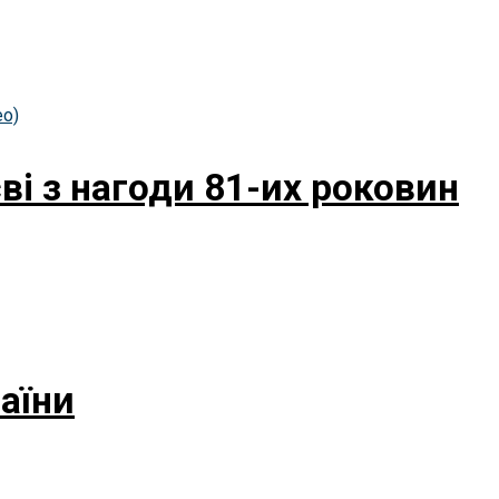
і з нагоди 81-их роковин
аїни