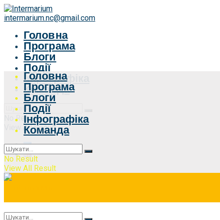
intermarium.nc@gmail.com
Головна
Програма
Блоги
Події
Головна
Інфографіка
Програма
Команда
Блоги
Події
Інфографіка
No Result
View All Result
Команда
No Result
View All Result