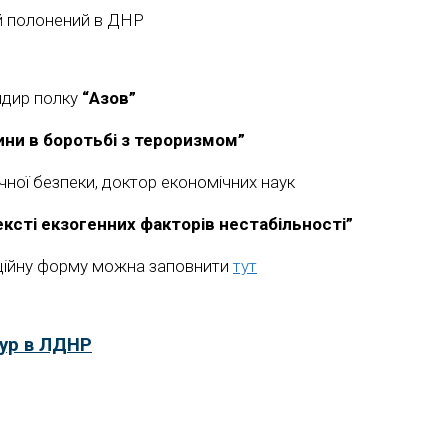
ій полонений в ДНР
ндир полку
“Азов”
ини в боротьбі з тероризмом”
чної безпеки, доктор економічних наук
ексті екзогенних факторів нестабільності”
раційну форму можна заповнити
тут
тур в ЛДНР