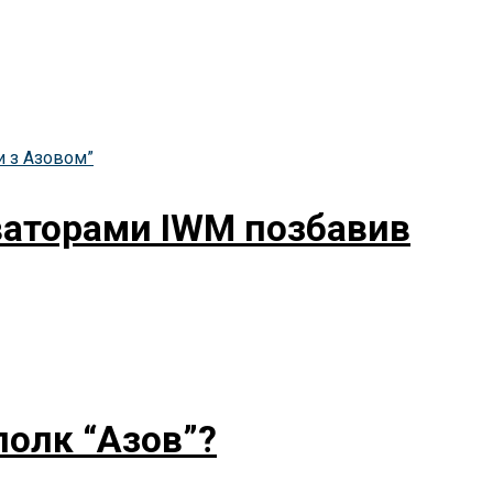
рваторами IWM позбавив
полк “Азов”?