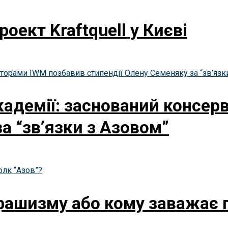
оект Kraftquell у Києві
кадемії: заснований консе
а “зв’язки з Азовом”
фашизму або кому заважає 