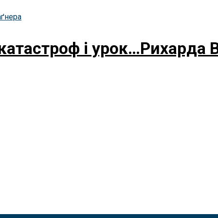
 катастроф і урок…Рихарда 