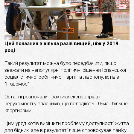
Цей показник в кілька разів вищий, ніж у 2019
році
Такий результат можна було передбачити, якщо
зважати на непопулярні політичні рішення Іспанської
соціалістичної робітничої партії та лівопопулістів з
“Подемос”
Останні розпочали практику експропріації
нерухомості у власників, що володіють 10-ма і більше
квартирами.
Цим уряд хотів вирішити проблему доступності житла
для бідних, але в результаті лише спровокував паніку