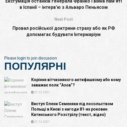
Ексгумація останків генерала Франко і війна пам’яті
в Іспанії – інтерв’ю з Альваро Пеньясом
Next Post
Провал російської доктрини страху або як РФ
допомагає будувати Інтермаріум
Please
login
to join discussion
ПОПУЛЯРНІ
Коріння вітчизняного антифашизму або кому
заважає полк “Азов”?
21.12.2021
Виступ Олени Семеняки під посольством
Польщі в Києві з нагоди 81-их роковин
Катинського Розстрілу (текст, відео)
21.12.2021