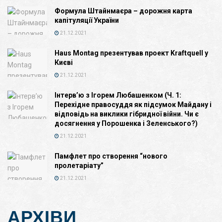
Формула Штайнмаєра – дорожня карта
капітуляції України
21.12.2021
Haus Montag презентував проект Kraftquell у
Києві
21.12.2021
Інтерв’ю з Ігорем Любашенком (Ч. 1:
Перехідне правосуддя як підсумок Майдану і
відповідь на виклики гібридної війни. Чи є
досягнення у Порошенка і Зеленського?)
21.12.2021
Памфлет про створення “нового
пролетаріату”
21.12.2021
АРХІВИ