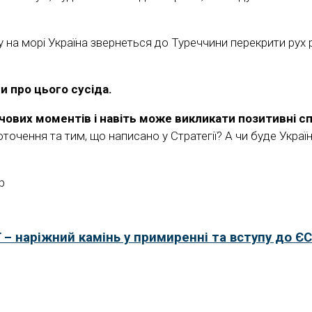
 на морі Україна звернеться до Туреччини перекрити рух р
и про цього сусіда.
ючових моментів і навіть може викликати позитивні с
 оточення та тим, що написано у Стратегії? А чи буде Украї
p
 – наріжний камінь у примиренні та вступу до ЄС