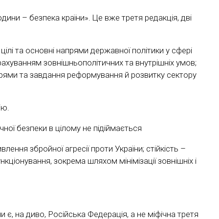
ини – безпека країни». Це вже третя редакція, дві
 цілі та основні напрями державної політики у сфері
урахуванням зовнішньополітичних та внутрішніх умов;
апрями та завдання реформування й розвитку сектору
ію.
чної безпеки в цілому не підіймається
ення збройної агресії проти України; стійкість –
ціонування, зокрема шляхом мінімізації зовнішніх і
 є, на диво, Російська Федерація, а не міфічна третя