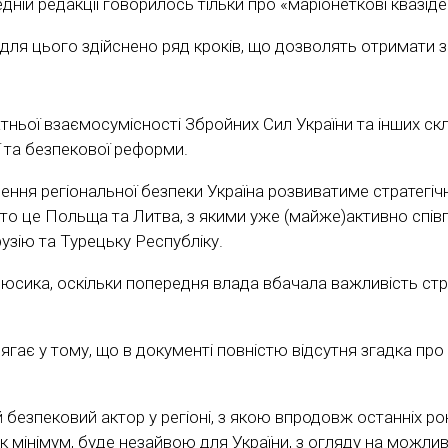
дній редакції говорилось тільки про «маріонеткові квазід
і для цього здійснено ряд кроків, що дозволять отримати
тньої взаємосумісності Збройних Сил України та інших ск
 та безпекової реформи.
ення регіональної безпеки Україна розвиватиме стратегічн
в, то це Польща та Литва, з якими уже (майже)активно сп
узію та Турецьку Республіку.
сика, оскільки попередня влада вбачала важливість стра
ає у тому, що в документі повністю відсутня згадка про 
езпековий актор у регіоні, з якою впродовж останніх рок
 як мінімум, буде незайвою для України, з огляду на можлив