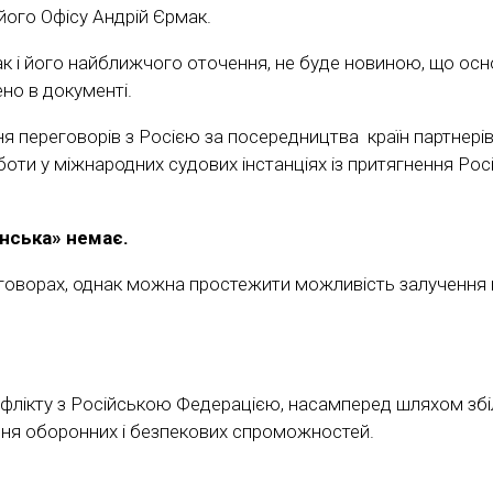
 його Офісу Андрій Єрмак.
к і його найближчого оточення, не буде новиною, що осно
ено в документі.
я переговорів з Росією за посередництва країн партнерів
оти у міжнародних судових інстанціях із притягнення Рос
інська» немає.
еговорах, однак можна простежити можливість залучення 
нфлікту з Російською Федерацією, насамперед шляхом збіл
ення оборонних і безпекових спроможностей.