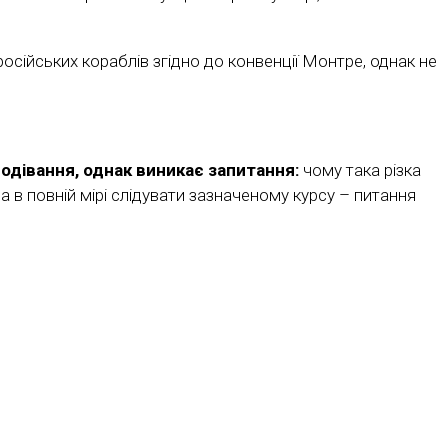
осійських кораблів згідно до конвенції Монтре, однак не
подівання, однак виникає запитання:
чому така різка
на в повній мірі слідувати зазначеному курсу – питання