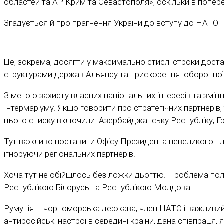
областей та АР Крим та Севастополя», оскільки в попере
Згадується й про прагнення України до вступу до НАТО 
Це, зокрема, досягти у максимально стислі строки доста
структурами держав Альянсу та прискорення оборонної
З метою захисту власних національних інтересів та зміцн
Інтермаріуму. Якщо говорити про стратегічних партнері
цього списку включили Азербайджанську Республіку, Гр
Тут важливо поставити Офісу Президента невеликого плю
ігноруючи регіональних партнерів.
Хоча тут не обійшлось без ложки дьогтю. Проблема поляг
Республікою Білорусь та Республікою Молдова.
Румунія – чорноморська держава, член НАТО і важливий б
антиросійські настрої в середині країни, дана співпраця,