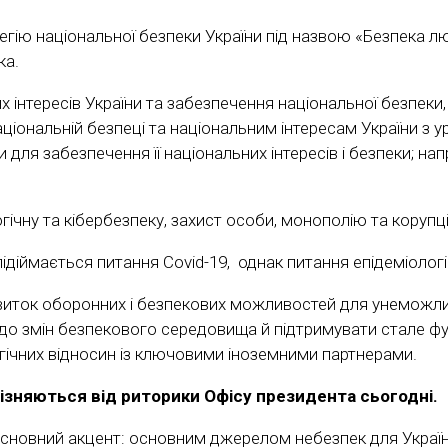
ію національної безпеки України під назвою «Безпека люд
ка.
х інтересів України та забезпечення національної безпеки,
аціональній безпеці та національним інтересам України з 
 для забезпечення її національних інтересів і безпеки; н
ічну та кібербезпеку, захист особи, монополію та корупц
підіймається питання Сovid-19, однак питання епідеміологі
звиток оборонних і безпекових можливостей для унеможливл
о змін безпекового середовища й підтримувати стале функ
егічних відносин із ключовими іноземними партнерами.
різняються від риторики Офісу президента сьогодні.
 основний акцент: основним джерелом небезпек для України