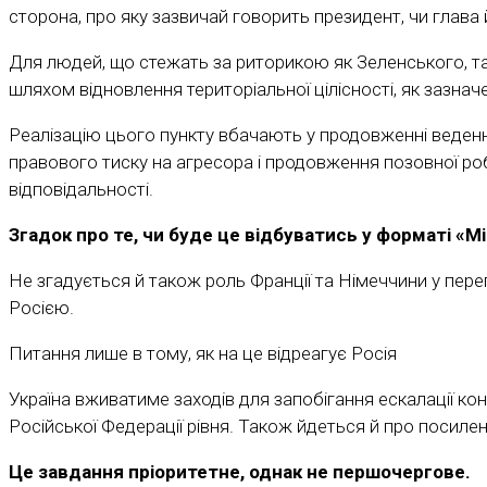
сторона, про яку зазвичай говорить президент, чи глава
Для людей, що стежать за риторикою як Зеленського, та
шляхом відновлення територіальної цілісності, як зазнач
Реалізацію цього пункту вбачають у продовженні веденн
правового тиску на агресора і продовження позовної роб
відповідальності.
Згадок про те, чи буде це відбуватись у форматі «М
Не згадується й також роль Франції та Німеччини у пер
Росією.
Питання лише в тому, як на це відреагує Росія
Україна вживатиме заходів для запобігання ескалації ко
Російської Федерації рівня. Також йдеться й про посил
Це завдання пріоритетне, однак не першочергове.