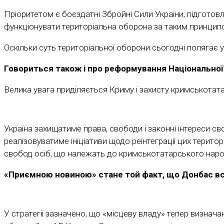
Пріоритетом є боєздатні Збройні Сили України, підготов
функціонувати територіальна оборона за таким принципом
Оскільки суть територіальної оборони сьогодні полягає у
Говориться також і про реформування Національної 
Велика увага приділяється Криму і захисту кримськотата
Україна захищатиме права, свободи і законні інтереси с
реалізовуватиме ініціативи щодо реінтеграції цих територ
свобод осіб, що належать до кримськотатарського народ
«Приємною новиною» стане той факт, що Донбас все
У стратегії зазначено, що «місцеву владу» тепер визнач