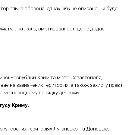
торіальна оборона, однак ніяк не описано, чи буде
мату, і, на жаль, вмотивованості це не додає.
мної Республіки Крим та міста Севастополя,
ває на зазначених територіях, а також захисту прав і
 на міжнародному порядку денному.
тусу Криму.
 окупованих територіях Луганської та Донецької