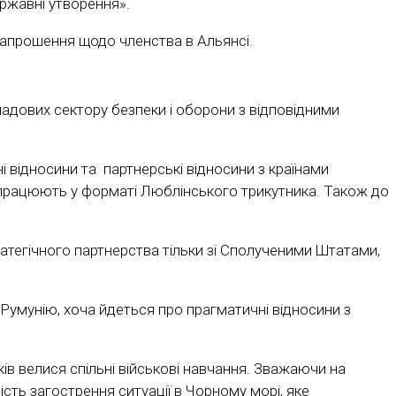
ержавні утворення».
 запрошення щодо членства в Альянсі.
ладових сектору безпеки і оборони з відповідними
і відносини та партнерські відносини з країнами
івпрацюють у форматі Люблінського трикутника. Також до
тегічного партнерства тільки зі Сполученими Штатами,
Румунію, хоча йдеться про прагматичні відносини з
ів велися спільні військові навчання. Зважаючи на
ість загострення ситуації в Чорному морі, яке