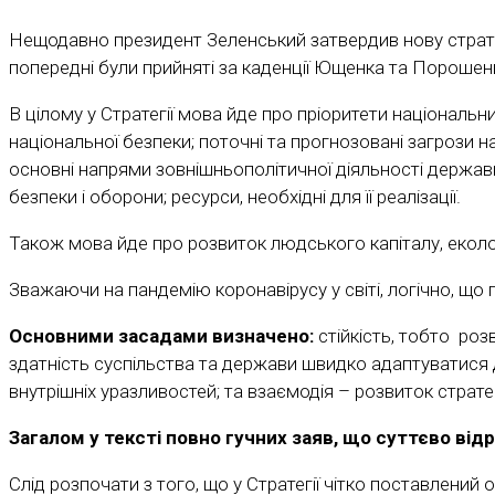
Нещодавно президент Зеленський затвердив нову стратег
попередні були прийняті за каденції Ющенка та Порошен
В цілому у Стратегії мова йде про пріоритети національни
національної безпеки; поточні та прогнозовані загрози н
основні напрями зовнішньополітичної діяльності держави
безпеки і оборони; ресурси, необхідні для її реалізації.
Також мова йде про розвиток людського капіталу, еколог
Зважаючи на пандемію коронавірусу у світі, логічно, що 
Основними засадами визначено:
стійкість, тобто ро
здатність суспільства та держави швидко адаптуватися д
внутрішніх уразливостей; та взаємодія – розвиток страт
Загалом у тексті повно гучних заяв, що суттєво від
Слід розпочати з того, що у Стратегії чітко поставлений