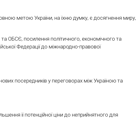
вною метою України, на їхню думку, є досягнення миру,
 та ОБСЄ, посилення політичного, економічного та
ійської Федерації до міжнародно-правової
нових посередників у переговорах між Україною та
ьшення її потенційної ціни до неприйнятного для