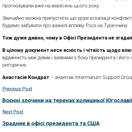
прогнозували вже на вересень цього року.
Звичайно можна припустити, що уразі ескалації конфлікту
будимо забувати про важелі впливу Росії на Туреччину.
Тож дуже дивно, чому в Офісі Президента не згадал
В цілому документ несе ясність і чіткість щодо кл
відмінність між діями і заявами з боку президента і його
риторичне.
Анастасія Кондрат
– аналітик Intermarium Support Grou
Previous Post
Воєнні злочини на теренах колишньої Югославії
Next Post
​Зрадник в офісі президента та США