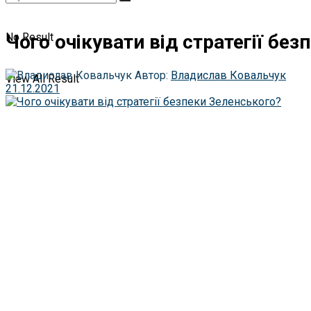
Чого очікувати від стратегії бе
No Result
Автор:
Владислав Ковальчук
View All Result
21.12.2021