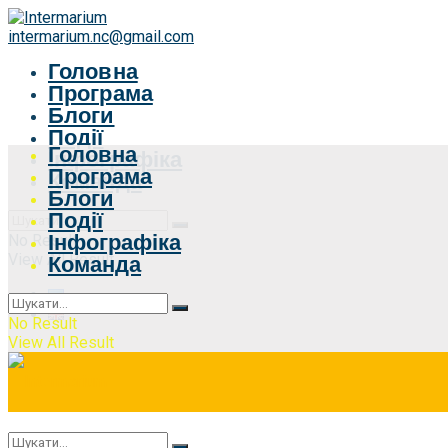
intermarium.nc@gmail.com
Головна
Програма
Блоги
Події
Головна
Інфографіка
Програма
Команда
Блоги
Події
Інфографіка
No Result
View All Result
Команда
No Result
View All Result