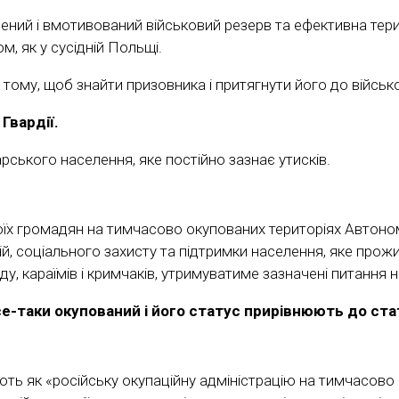
лений і вмотивований військовий резерв та ефективна тери
, як у сусідній Польщі.
 тому, щоб знайти призовника і притягнути його до військо
Гвардії.
рського населення, яке постійно зазнає утисків.
воїх громадян на тимчасово окупованих територіях Автоно
ій, соціального захисту та підтримки населення, яке прожи
у, караїмів і кримчаків, утримуватиме зазначені питання
-таки окупований і його статус прирівнюють до ста
ають як «російську окупаційну адміністрацію на тимчасово