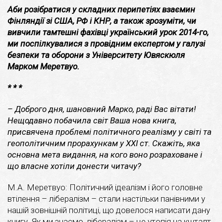
Аби розібратися у складних перипетіях взаємин
Фінляндії зі США, РФ і КНР, а також зрозуміти, чи
вивчили тамтешні фахівці український урок 2014-го,
ми поспілкувалися з провідним експертом у галузі
безпеки та оборони з Університету Ювяскюля
Марком Меретвуо.
* * *
– Доброго дня, шановний Марко, раді Вас вітати!
Нещодавно побачила світ Ваша нова книга,
присвячена проблемі політичного реалізму у світі та
геополітичним прорахункам у XXI ст. Скажіть, яка
основна мета видання, на кого воно розраховане і
що власне хотіли донести читачу?
М.А. Меретвуо: Політичний ідеалізм і його головне
втілення – лібералізм – стали настільки панівними у
нашій зовнішній політиці, що довелося написати дану
книгу. Як ми знаємо, лібералізм – це утопія на кшталт