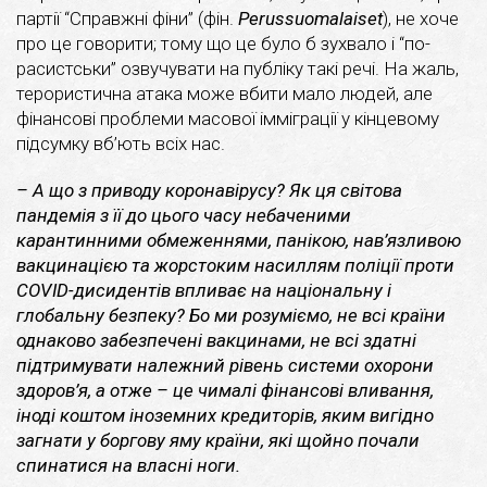
партії “Справжні фіни” (фін.
Perussuomalaiset
), не хоче
про це говорити; тому що це було б зухвало і “по-
расистськи” озвучувати на публіку такі речі. На жаль,
терористична атака може вбити мало людей, але
фінансові проблеми масової імміграції у кінцевому
підсумку вб’ють всіх нас.
– А що з приводу коронавірусу? Як ця світова
пандемія з її до цього часу небаченими
карантинними обмеженнями, панікою, нав’язливою
вакцинацією та жорстоким насиллям поліції проти
COVID-дисидентів впливає на національну і
глобальну безпеку? Бо ми розуміємо, не всі країни
однаково забезпечені вакцинами, не всі здатні
підтримувати належний рівень системи охорони
здоров’я, а отже – це чималі фінансові вливання,
іноді коштом іноземних кредиторів, яким вигідно
загнати у боргову яму країни, які щойно почали
спинатися на власні ноги.