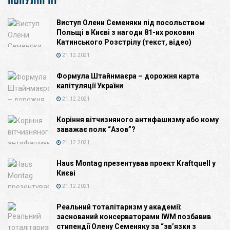
Виступ Олени Семеняки під посольством
Польщі в Києві з нагоди 81-их роковин
Катинського Розстрілу (текст, відео)
21.12.2021
Формула Штайнмаєра – дорожня карта
капітуляції України
21.12.2021
Коріння вітчизняного антифашизму або кому
заважає полк “Азов”?
21.12.2021
Haus Montag презентував проект Kraftquell у
Києві
21.12.2021
Реальний тоталітаризм у академії:
заснований консерваторами IWM позбавив
стипендії Олену Семеняку за “зв’язки з