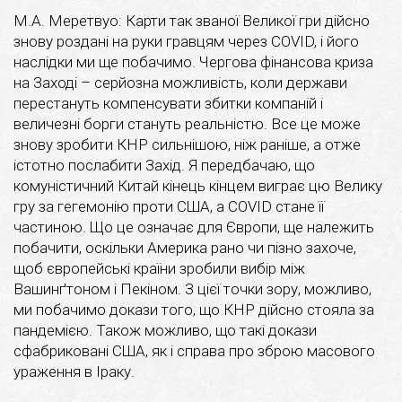
М.А. Меретвуо: Карти так званої Великої гри дійсно
знову роздані на руки гравцям через COVID, і його
наслідки ми ще побачимо. Чергова фінансова криза
на Заході – серйозна можливість, коли держави
перестануть компенсувати збитки компаній і
величезні борги стануть реальністю. Все це може
знову зробити КНР сильнішою, ніж раніше, а отже
істотно послабити Захід. Я передбачаю, що
комуністичний Китай кінець кінцем виграє цю Велику
гру за гегемонію проти США, а COVID стане її
частиною. Що це означає для Європи, ще належить
побачити, оскільки Америка рано чи пізно захоче,
щоб європейські країни зробили вибір між
Вашинґтоном і Пекіном. З цієї точки зору, можливо,
ми побачимо докази того, що КНР дійсно стояла за
пандемією. Також можливо, що такі докази
сфабриковані США, як і справа про зброю масового
ураження в Іраку.