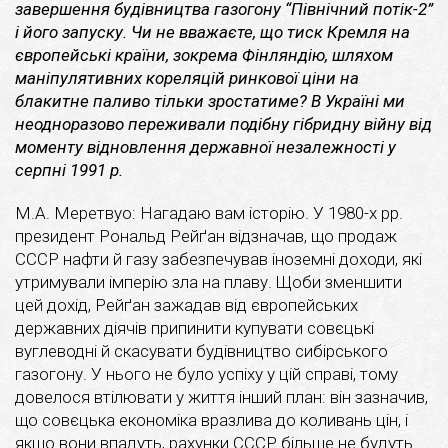
завершення будівництва газогону “Північний потік-2”
і його запуску. Чи не вважаєте, що тиск Кремля на
європейські країни, зокрема Фінляндію, шляхом
маніпулятивних кореляцій ринкової ціни на
блакитне паливо тільки зростатиме?
В Україні ми
неодноразово переживали подібну гібридну війну від
моменту відновлення державної незалежності у
серпні 1991 р.
М.А. Меретвуо: Нагадаю вам історію. У 1980-х рр.
президент Рональд Рейґан відзначав, що продаж
СССР нафти й газу забезпечував іноземні доходи, які
утримували імперію зла на плаву. Щоби зменшити
цей дохід, Рейґан зажадав від європейських
державних діячів припинити купувати совєцькі
вуглеводні й скасувати будівництво сибірського
газогону. У нього не було успіху у цій справі, тому
довелося втілювати у життя інший план: він зазначив,
що совєцька економіка вразлива до коливань цін, і
якщо вони впадуть, рахунки СССР більше не будуть