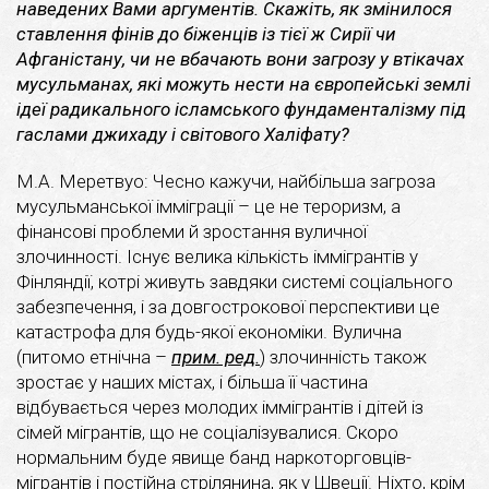
наведених Вами аргументів. Скажіть, як змінилося
ставлення фінів до біженців із тієї ж Сирії чи
Афганістану, чи не вбачають вони загрозу у втікачах
мусульманах, які можуть нести на європейські землі
ідеї радикального ісламського фундаменталізму під
гаслами джихаду і світового Халіфату?
М.А. Меретвуо: Чесно кажучи, найбільша загроза
мусульманської імміграції – це не тероризм, а
фінансові проблеми й зростання вуличної
злочинності. Існує велика кількість іммігрантів у
Фінляндії, котрі живуть завдяки системі соціального
забезпечення, і за довгострокової перспективи це
катастрофа для будь-якої економіки. Вулична
(питомо етнічна –
прим. ред.
) злочинність також
зростає у наших містах, і більша її частина
відбувається через молодих іммігрантів і дітей із
сімей мігрантів, що не соціалізувалися. Скоро
нормальним буде явище банд наркоторговців-
мігрантів і постійна стрілянина, як у Швеції. Ніхто, крім