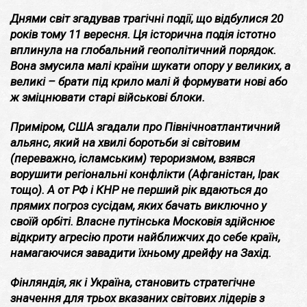
Днями світ згадував трагічні події, що відбулися 20
років тому 11 вересня. Ця історична подія істотно
вплинула на глобальний геополітичний порядок.
Вона змусила малі країни шукати опору у великих, а
великі – брати під крило малі й формувати нові або
ж зміцнювати старі військові блоки.
Приміром, США згадали про Північноатлантичний
альянс, який на хвилі боротьби зі світовим
(переважно, ісламським) тероризмом, взявся
ворушити регіональні конфлікти (Афганістан, Ірак
тощо). А от РФ і КНР не перший рік вдаються до
прямих погроз сусідам, яких бачать виключно у
своїй орбіті. Власне путінська Московія здійснює
відкриту агресію проти найближчих до себе країн,
намагаючися завадити їхньому дрейфу на Захід.
Фінляндія, як і Україна, становить стратегічне
значення для трьох вказаних світових лідерів з