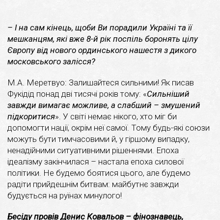
– І на сам кінець, щоби Ви порадили Україні та її
мешканцям, які вже 8-й рік поспіль боронять цілу
Європу від нового ординського нашестя з дикого
московського залісся?
М.А. Меретвуо: Залишайтеся сильними! Як писав
Фукідід понад дві тисячі років тому: «
Cильнiший
завжди вимагає можливе, а слабший – змушений
підкоритися
». У світі немає нікого, хто міг би
допомогти нації, окрім неї самої. Тому будь-які союзи
можуть бути тимчасовими й, у гіршому випадку,
ненадійними ситуативними рішеннями. Епоха
ідеалізму закінчилася – настала епоха силової
політики. Не будемо боятися цього, але будемо
радіти прийдешнім битвам: майбутнє завжди
будується на руїнах минулого!
Бесіду провів Денис Ковальов – фінознавець,