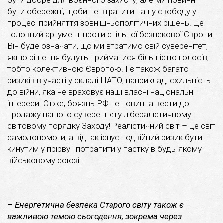
бути обережні, щоби не втратити нашу свободу у
процесі прийняття зовнішньополітичних рішень. Це
головний аргумент проти спільної безпекової Європи.
Він буде означати, що ми втратимо свій суверенітет,
якщо рішення будуть прийматися більшістю голосів,
тобто колективною Європою. І є також багато
ризиків в участі у складі НАТО, наприклад, схильність
до війни, яка не враховує наші власні національні
інтереси. Отже, боязнь РФ не повинна вести до
продажу нашого суверенітету лібералістичному
світовому порядку Заходу! Реалістичний світ – це світ
самодопомоги, а відтак існує подвійний ризик бути
кинутим у прірву і потрапити у пастку в будь-якому
військовому союзі.
– Енергетична безпека Старого світу також є
важливою темою сьогодення, зокрема через