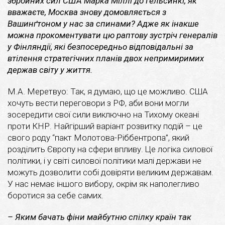
збройних сил США Марка Міллі до Гельсинкі, як
вважаєте, Москва знову домовляється з
Вашинґтоном у нас за спинами? Адже як інакше
можна прокоментувати цю раптову зустріч генералів
у Фінляндії, які безпосередньо відповідальні за
втілення стратегічних планів двох непримиримих
держав світу у життя.
М.А. Меретвуо: Так, я думаю, що це можливо. США
хочуть вести переговори з РФ, аби вони могли
зосередити свої сили виключно на Тихому океані
проти КНР. Найгірший варіант розвитку подій – це
свого роду “пакт Молотова-Ріббентропа”, який
розділить Європу на сфери впливу. Це логіка силової
політики, і у світі силової політики малі держави не
можуть дозволити собі довіряти великим державам.
У нас немає іншого вибору, окрім як наполегливо
боротися за себе самих.
– Яким бачать фіни майбутню спілку країн так