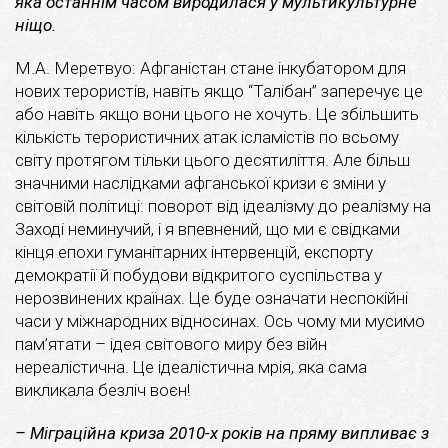
яка останнім часом виродилася у мультикультурне
ніщо.
М.А. Меретвуо: Афганістан стане інкубатором для
нових терористів, навіть якщо “Талібан” заперечує це
або навіть якщо вони цього не хочуть. Це збільшить
кількість терористичних атак ісламістів по всьому
світу протягом тільки цього десятиліття. Але більш
значними наслідками афганської кризи є зміни у
світовій політиці: поворот від ідеалізму до реалізму на
Заході неминучий, і я впевнений, що ми є свідками
кінця епохи гуманітарних інтервенцій, експорту
демократії й побудови відкритого суспільства у
нерозвинених країнах. Це буде означати неспокійні
часи у міжнародних відносинах. Ось чому ми мусимо
пам’ятати – ідея світового миру без війн
нереалістична. Це ідеалістична мрія, яка сама
викликала безліч воєн!
– Міграційна криза 2010-х років на пряму випливає з