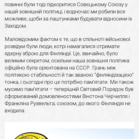
повинні були тоді підкоритися Совєцькому Союзу у
нашій зовнішній політиці, і водночас ми робили все
можливе, щоби за лаштунками будувати відносини із
Заходом.
Маловідомим фактом є те, що в спільноті військової
розвідки були люди, котрі намагалися отримати
ядерну зброю для Фінляндії. Це, звичайно, було
великим секретом, оскільки наша зовнішня політика
офіційно була орієнтована на СССР. Грань між
політикою стабільності й так званою “фінляндізацією”
тонка, і сьогодні про це потрібно пам’ятати. Ми також
мусимо пам’ятати – теперішній Світовий Порядок був
сформований домовленостями Вінстона Черчилля і
Франкліна Рузвельта; союзом, до якого Фінляндія не
входила.