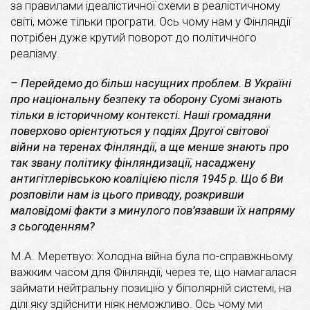
за правилами ідеалістичної схеми в реалістичному
світі, може тільки програти. Ось чому нам у Фінляндії
потрібен дуже крутий поворот до політичного
реалізму.
– Перейдемо до більш насущних проблем. В Україні
про національну безпеку та оборону Суомі знають
тільки в історичному контексті. Наші громадяни
поверхово орієнтуються у подіях Другої світової
війни на теренах Фінляндії, а ще менше знають про
так звану політику фінляндизації, насаджену
антигітлерівською коаліцією після 1945 р. Що б Ви
розповіли нам із цього приводу, розкривши
маловідомі факти з минулого пов’язавши їх напряму
з сьогоденням?
М.А. Меретвуо: Холодна війна була по-справжньому
важким часом для Фінляндії, через те, що намагалася
займати нейтральну позицію у біполярній системі, на
ділі яку здійснити ніяк неможливо. Ось чому ми