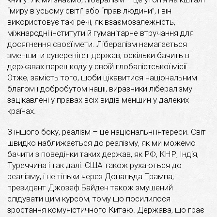
“миру в усьому світі” або “прав людини”, і він
використовує такі речі, як взаємозалежність,
міжнародні інститути й гуманітарне втручання для
досягнення своєї мети. Лібералізм намагається
зменшити суверенітет держав, оскільки бачить в
державах перешкоду у своїй глобалістської місії.
Отже, замість того, щоби цікавитися національним
благом і добробутом нації, виразники лібералізму
зацікавлені у правах всіх видів меншин у далеких
країнах.
З іншого боку, реалізм – це національні інтереси. Світ
швидко наближається до реалізму, як ми можемо
бачити з поведінки таких держав, як РФ, КНР, Індія,
Туреччина і так далі. США також рухаються до
реалізму, і не тільки через Дональда Трампа;
президент Джозеф Байден також змушений
слідувати цим курсом, тому що посилилося
зростання комуністичного Китаю. Держава, що грає