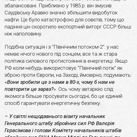
збалансовані. Приблизно у 1985 р. він змусив
Саудівську Аравію значно збільшити видобуток
нафти. Це було катастрофою для совєтів, тому що
падіння цін скоротило експортний виторг СССР більш
ніж наполовину.
Подібна ситуація і з “Північним потоком-2”: у нас
немає нічого нового під сонцем, все та ж стара
політика силового протистояння в енергетиці. Якщо
РФ коли-небудь використовує “Північний потік” як
зброю проти Європи, на Заході, ймовірно, подумають:
«
Вони зробили це з нами в 80-х, чому б нам не
повторити це зараз?
». Ось чому автаркію слід
якомога більше просувати сьогодні, бо це єдиний
спосіб гарантувати енергетичну безпеку.
– У світлі нещодавнього візиту начальник
Генерального штабу збройних сил РФ Валєрія
Гєрасімова і голови Комітету начальників штабів