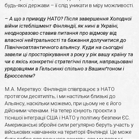
будь-якої держави – її слід уникати в міру можливості.
– А що з приводу НАТО? Після завершення Холодної
війни істеблішмент Фінляндії, як нині в Україні,
неодноразово ставив питання про відмову від
власної нейтральності та бажання долучитися до
Північноатлантичного альянсу. Куди на сьогодні
завели ці просторікування з року у рік вашу країну та
чи є якісь конкретні стратегічні плани, напрацьовані
урядовцями в Гельсинкі спільно з Вашинґтоном і
Брюсселем?
М.А. Меретвуо: Фінляндія співпрацює з НАТО
протягом десятиліть, і ми настільки близькі до
Альянсу, наскільки можемо, при цьому не є його
дійсними членами. На тепер існують проєкти з
тіснішої інтеграції США і НАТО у політику безпеки ЄС.
Американські збройні сили регулярно беруть участь у
військових навчаннях на території Фінляндії. Це може
бути добре для воєнного захисту, але ми повинні