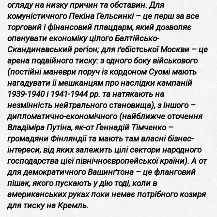
огляду на низку причин та обставин. Для
комуністичного Пекіна Гельсинкі – це перш за все
торговий і фінансовий плацдарм, який дозволяє
опанувати економіку цілого Балтійсько-
Скандинавський регіон; для ґебістської Москви – це
арена подвійного тиску: з одного боку військового
(постійні маневри поруч із кордоном Суомі мають
нагадувати її мешканцям про наслідки кампаній
1939-1940 і 1941-1944 рр. та натякають на
незмінність нейтрального становища), з іншого –
дипломатично-економічного (найближче оточення
Владіміра Путіна, як-от Ґеннадій Тімченко –
громадяни Фінляндії та мають там власні бізнес-
інтереси, від яких залежить цілі сектори народного
господарства цієї північноєвропейської країни). А от
для демократичного Вашинґтона – це фланговий
пішак, якого пускають у дію тоді, коли в
американських руках поки немає потрібного козиря
для тиску на Кремль.