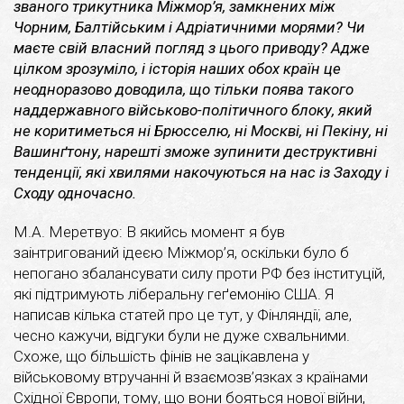
званого трикутника Міжмор’я, замкнених між
Чорним, Балтійським і Адріатичними морями?
Чи
маєте свій власний погляд з цього приводу? Адже
цілком зрозуміло, і історія наших обох країн це
неодноразово доводила, що тільки поява такого
наддержавного військово-політичного блоку, який
не коритиметься ні Брюсселю, ні Москві, ні Пекіну, ні
Вашинґтону, нарешті зможе зупинити деструктивні
тенденції, які хвилями накочуються на нас із Заходу і
Сходу одночасно.
М.А. Меретвуо: В якийсь момент я був
заінтригований ідеєю Міжмор’я, оскільки було б
непогано збалансувати силу проти РФ без інституцій,
які підтримують ліберальну геґемонію США. Я
написав кілька статей про це тут, у Фінляндії, але,
чесно кажучи, відгуки були не дуже схвальними.
Схоже, що більшість фінів не зацікавлена у
військовому втручанні й взаємозв’язках з країнами
Східної Європи, тому, що вони бояться нової війни,