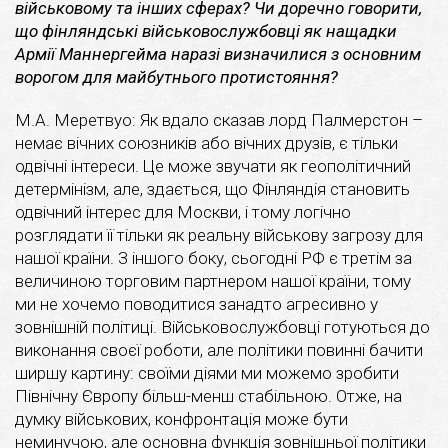
військовому та інших сферах? Чи доречно говорити,
що фінляндські військовослужбовці як нащадки
Армії Маннергейма наразі визначилися з основним
ворогом для майбутнього протистояння?
М.А. Меретвуо: Як вдало сказав лорд Палмерстон –
немає вічних союзників або вічних друзів, є тільки
одвічні інтереси. Це може звучати як геополітичний
детермінізм, але, здається, що Фінляндія становить
одвічний інтерес для Москви, і тому логічно
розглядати її тільки як реальну військову загрозу для
нашої країни. З іншого боку, сьогодні РФ є третім за
величиною торговим партнером нашої країни, тому
ми не хочемо поводитися занадто агресивно у
зовнішній політиці. Військовослужбовці готуються до
виконання своєї роботи, але політики повинні бачити
ширшу картину: своїми діями ми можемо зробити
Північну Європу більш-менш стабільною. Отже, на
думку військових, конфронтація може бути
неминучою, але основна функція зовнішньої політики