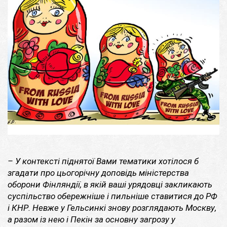
– У контексті піднятої Вами тематики хотілося б
згадати про цьогорічну доповідь міністерства
оборони Фінляндії, в якій ваші урядовці закликають
суспільство обережніше і пильніше ставитися до РФ
і КНР. Невже у Гельсинкі знову розглядають Москву,
а разом із нею і Пекін за основну загрозу у