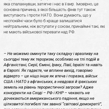
яка спалахнувши, затягне і нас в її вир. Імовірно, це
основна причина, з якої більшість фінів тут також
виступають і проти НАТО. Вони думають, що у
неспокійні часи було б краще залишатися
нейтральним, ніж вступати у союзи, принаймні такі, які
не мають військової переваги над РФ.
– Не можемо оминути таку складну і вразливу на
сьогодні тему як тероризм, особливо на тлі подій в
Афганістані, Сирії, Ємені, Іраку, Лівії, Ізраїлі та навіть
в Європі. Як гадаєте, чи вплине вихід, говорімо
відверто – це ніщо інше як втеча і поразка, військ
США і НАТО з афганських, а невдовзі й іракських
земель на рівень терористичної загрози? Адже
конкуренти на Сході – РФ і КНР – чекають не
дочекаються американського падіння, якщо не
цілковитої погибелі так званої
“
світової демократії
”
,