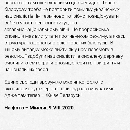
революції там вже склалися і це очевидно. Тепер
білорусам треба не повторити помилку українських
націоналістів. Їм терміново потрібно позиціонувати
себе в якості певної інституції на
загальнонаціональному рівні. Не проросійська
опозиція має виступати противником режиму, а якась
структура національно орієнтованих білорусів. В
іншому випадку може вийти як у нас: перемогу в
революції здобули націоналісти, а оновлену державу
очолили клемтократи-опозиціонери під прикриттям
національних гасел.
Єдине сьогодні зрозуміло вже чітко. Болото
скінчилося, відтепер на Північ від нас вируватиме.
Адже там тепер – Жыве Беларусь!
На фото – Мінськ, 9.VІІІ.2020.