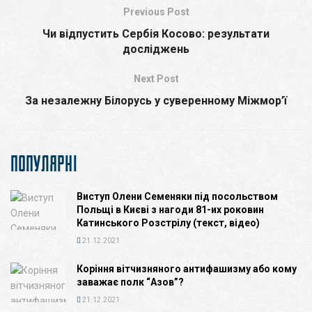
Previous Post
Чи відпустить Сербія Косово: результати
досліджень
Next Post
За незалежну Білорусь у суверенному Міжмор’ї
ПОПУЛЯРНІ
Виступ Олени Семеняки під посольством
Польщі в Києві з нагоди 81-их роковин
Катинського Розстрілу (текст, відео)
21.12.2021
Коріння вітчизняного антифашизму або кому
заважає полк “Азов”?
21.12.2021