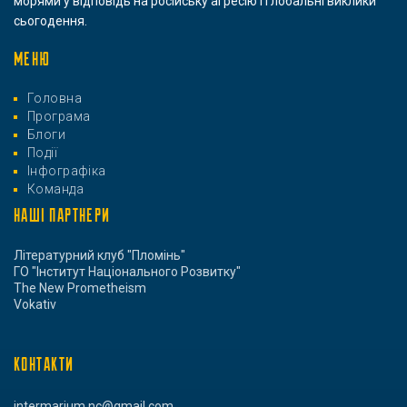
морями у відповідь на російську агресію і глобальні виклики
сьогодення.
МЕНЮ
Головна
Програма
Блоги
Події
Інфографіка
Команда
НАШІ ПАРТНЕРИ
Літературний клуб "Пломінь"
ГО "Інститут Національного Розвитку"
The New Prometheism
Vokativ
КОНТАКТИ
intermarium.nc@gmail.com