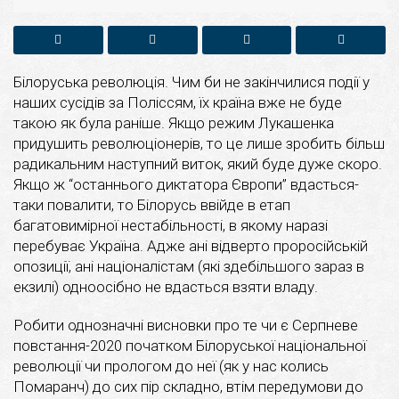
Білоруська революція. Чим би не закінчилися події у
наших сусідів за Поліссям, їх країна вже не буде
такою як була раніше. Якщо режим Лукашенка
придушить революціонерів, то це лише зробить більш
радикальним наступний виток, який буде дуже скоро.
Якщо ж “останнього диктатора Європи” вдасться-
таки повалити, то Білорусь ввійде в етап
багатовимірної нестабільності, в якому наразі
перебуває Україна. Адже ані відверто проросійській
опозиції, ані націоналістам (які здебільшого зараз в
екзилі) одноосібно не вдасться взяти владу.
Робити однозначні висновки про те чи є Серпневе
повстання-2020 початком Білоруської національної
революції чи прологом до неї (як у нас колись
Помаранч) до сих пір складно, втім передумови до