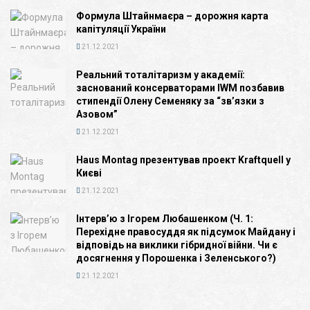
Формула Штайнмаєра – дорожня карта
капітуляції України
21.12.2021
Реальний тоталітаризм у академії:
заснований консерваторами IWM позбавив
стипендії Олену Семеняку за “зв’язки з
Азовом”
21.12.2021
Haus Montag презентував проект Kraftquell у
Києві
21.12.2021
Інтерв’ю з Ігорем Любашенком (Ч. 1:
Перехідне правосуддя як підсумок Майдану і
відповідь на виклики гібридної війни. Чи є
досягнення у Порошенка і Зеленського?)
21.12.2021