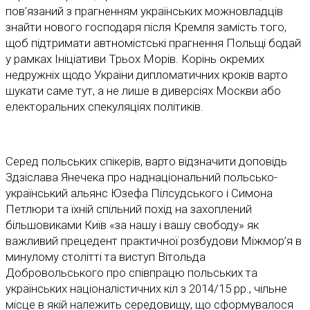
пов’язаний з прагненням українських можновладців
знайти нового господаря після Кремля замість того,
щоб підтримати автномістські прагнення Польщі бодай
у рамках Ініціативи Трьох Морів. Корінь окремих
недружніх щодо України дипломатичних кроків варто
шукати саме тут, а не лише в диверсіях Москви або
електоральних спекуляціях політиків.
Серед польських спікерів, варто відзначити доповідь
Здзіслава Янечека про наднаціональний польсько-
український альянс Юзефа Пілсудського і Симона
Петлюри та їхній спільний похід на захоплений
більшовиками Київ «за нашу і вашу свободу» як
важливий прецедент практичної розбудови Міжмор’я в
минулому столітті та виступ Вітольда
Добровольського про співпрацю польських та
українських націоналістичних кіл з 2014/15 рр., чільне
місце в якій належить середовищу, що сформувалося