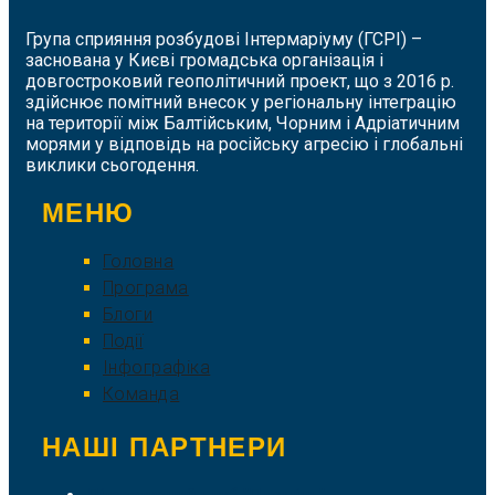
Група сприяння розбудові Інтермаріуму (ГСРІ) –
заснована у Києві громадська організація і
довгостроковий геополітичний проект, що з 2016 р.
здійснює помітний внесок у регіональну інтеграцію
на території між Балтійським, Чорним і Адріатичним
морями у відповідь на російську агресію і глобальні
виклики сьогодення.
МЕНЮ
Головна
Програма
Блоги
Події
Інфографіка
Команда
НАШІ ПАРТНЕРИ