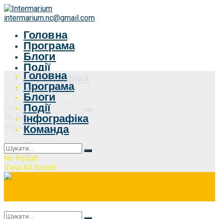
intermarium.nc@gmail.com
Головна
Програма
Блоги
Події
Головна
Інфографіка
Програма
Команда
Блоги
Події
Інфографіка
No Result
View All Result
Команда
No Result
View All Result