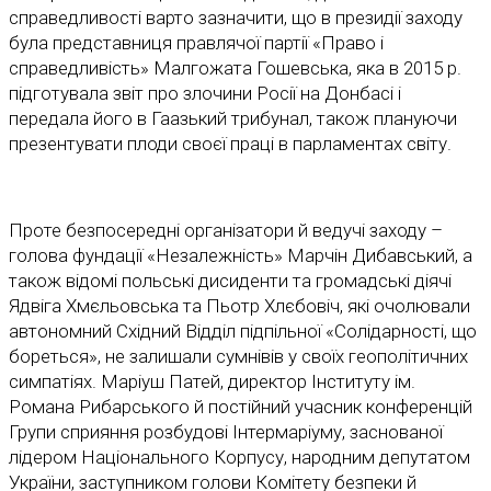
справедливості варто зазначити, що в президії заходу
була представниця правлячої партії «Право і
справедливість» Малгожата Гошевська, яка в 2015 р.
підготувала звіт про злочини Росії на Донбасі і
передала його в Гаазький трибунал, також плануючи
презентувати плоди своєї праці в парламентах світу.
Проте безпосередні організатори й ведучі заходу –
голова фундації «Незалежність» Марчін Дибавський, а
також відомі польські дисиденти та громадські діячі
Ядвіга Хмєльовська та Пьотр Хлєбовіч, які очолювали
автономний Східний Відділ підпільної «Солідарності, що
бореться», не залишали сумнівів у своїх геополітичних
симпатіях. Маріуш Патей, директор Інституту ім.
Романа Рибарського й постійний учасник конференцій
Групи сприяння розбудові Інтермаріуму, заснованої
лідером Національного Корпусу, народним депутатом
України, заступником голови Комітету безпеки й