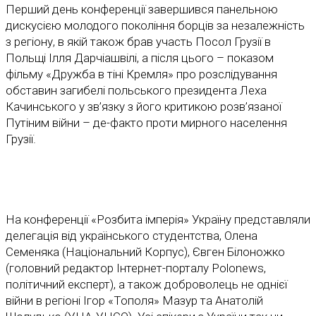
Перший день конференції завершився панельною
дискусією молодого покоління борців за незалежність
з регіону, в якій також брав участь Посол Грузії в
Польщі Ілля Дарчіашвілі, а після цього – показом
фільму «Дружба в тіні Кремля» про розслідування
обставин загибелі польського президента Леха
Качинського у зв’язку з його критикою розв’язаної
Путіним війни – де-факто проти мирного населення
Грузії.
На конференції «Розбита імперія» Україну представляли
делегація від українського студентства, Олена
Семеняка (Національний Корпус), Євген Білоножко
(головний редактор Інтернет-порталу Polonews,
полiтичний експерт), а також доброволець не однієї
війни в регіоні Ігор «Тополя» Мазур та Анатолій