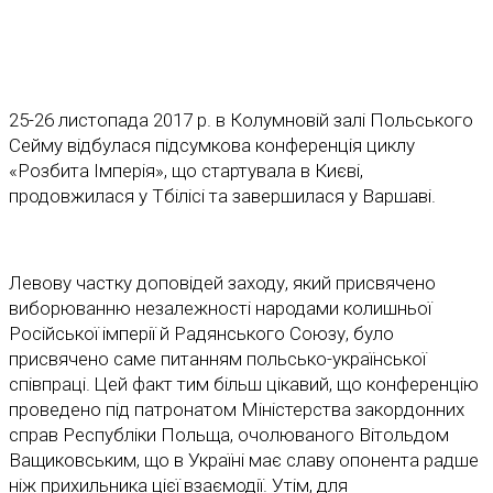
25-26 листопада 2017 p. в Колумновiй залi Польського
Сейму вiдбулася пiдсумкова конференцiя циклу
«Розбита Iмперiя», що стартувала в Києві,
продовжилася у Тбілісі та завершилася у Варшаві.
Левову частку доповідей заходу, який присвячено
виборюванню незалежності народами колишньої
Російської імперії й Радянського Союзу, було
присвячено саме питанням польсько-української
співпраці. Цей факт тим більш цікавий, що конференцію
проведено під патронатом Міністерства закордонних
справ Республіки Польща, очолюваного Вітольдом
Ващиковським, що в Україні має славу опонента радше
ніж прихильника цієї взаємодії. Утім, для