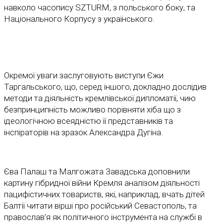
навколо часопису SZTURM, з польського боку, та
Національного Корпусу з українського.
Окремої уваги заслуговують виступи Єжи
Таргальського, що, серед іншого, докладно дослідив
методи та діяльність кремлівської дипломатії, чию
безпринципність можливо порівняти хіба що з
ідеологічною всеядністю її представників та
інспіраторів на зразок Александра Дугіна.
Єва Палаш та Малгожата Завадська доповнили
картину гібридної війни Кремля аналізом діяльності
пацифістичних товариств, які, наприклад, вчать дітей
Балтії читати вірші про російський Севастополь, та
православ’я як політичного інструмента на службі в