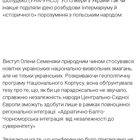
Шолудько (УНА-УНСО). Усі спікери з України так чи
інакше поділяли ідею розбудови Інтермаріуму й
«історичного» порозуміння з польським народом.
Виступ Олени Семеняки природним чином стосувався
новітніх українських національно-визвольних змагань,
але не тільки українських. Розкриваючи геополітичну
програму Національного Корпусу, вона обґрунтувала
тезу про те, що, як би це парадоксально не звучало,
справжню незалежність народи Центрально-Східної
Європи зможуть здобути лише в рамках повноцінної
регіональної інтеграції: «Адріатично-Балто-
Чорноморська інтеграція: від незалежності до
суверенітету».
Зважаючи на те, що конференцію було присвячено не