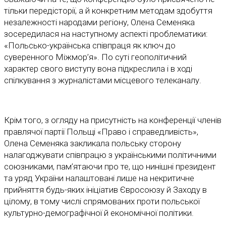
тільки передісторії, а й конкретним методам здобуття
незалежності народами регіону, Олена Семеняка
зосередилася на наступному аспекті проблематики:
«Польсько-українська співпраця як ключ до
суверенного Міжмор’я». По суті геополітичний
характер свого виступу вона підкреслила і в ході
спілкування з журналістами місцевого телеканалу.
Крім того, з огляду на присутність на конференції членів
правлячої партії Польщі «Право і справедливість»,
Олена Семеняка закликала польську сторону
налагоджувати співпрацю з українськими політичними
союзниками, пам’ятаючи про те, що нинішні президент
та уряд України налаштовані лише на некритичне
прийняття будь-яких ініціатив Євросоюзу й Заходу в
цілому, в тому числі спрямованих проти польської
культурно-демографічної й економічної політики.