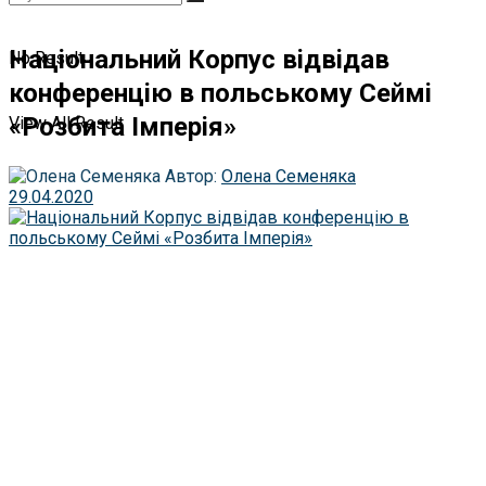
Нацiональний Корпус вiдвiдав
No Result
конференцiю в польському Сеймi
«Розбита Iмперiя»
View All Result
Автор:
Олена Семеняка
29.04.2020