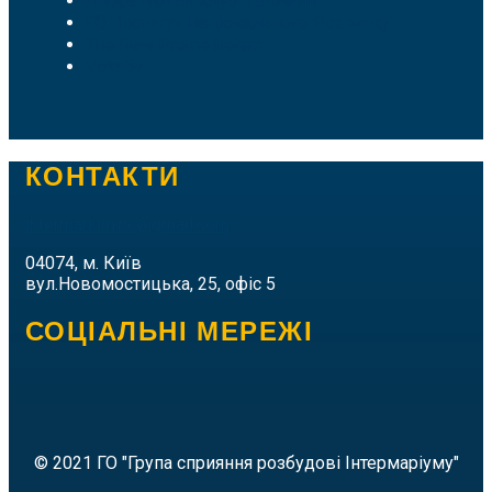
Літературний клуб "Пломінь"
ГО "Інститут Національного Розвитку"
The New Prometheism
Vokativ
КОНТАКТИ
intermarium.nc@gmail.com
04074, м. Київ
вул.Новомостицька, 25, офіс 5
СОЦІАЛЬНІ МЕРЕЖІ
© 2021 ГО "Група сприяння розбудові Інтермаріуму"