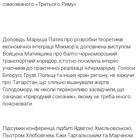
самозваного «Третього Риму».
Доповідь Маріуша Патея про розробки теоретиків
економічної інтеграції Міжмор’я, доповнена виступом
Войцеха Матияшяка про балто-чорноморський
транспортний коридор, істотно посилила інтерес
учасників до практичної реалізації Інтермаріуму. Голоси
Білорусі, Грузії, Польщі та інших країн регіону, не кажучи
про Татарстан, що спільно вшанували жертв
Голодомору, як ніколи переконливо засвідчили, що
означає «природний союзник», якому не треба нічого
пояснювати.
Підсумки конференції, підбиті Ядвігою Хмєльовською,
Пьотром Хлєбовічем, Єжи Таргальським та Марчіном