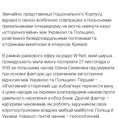
Звичайно, представниця Національного Корпусу,
відомого своєю всебічною співпрацею з польськими
прихильниками Інтермаріуму, не могла оминути казус
«історичної війни» між Україною та Польщею,
розв’язаної безвідповідальними політиками та
істориками винятково в інтересах Кремля.
В рамках ранкового ефіру на радіо W-Net, який ширша
громадськість мала змогу послухати 27 листопада о
9:00 за польським часом, Олена Семеняка підсумувала
три основні фактори, що спричинили загострення
відносин між Україною та Польщею. Перший –
об’єктивний історичний, що зобов’язує перенести вину
з цілих народів на окремих розпорядників наказів проти
цивільного населення з обох боків. Другий фактор –
кар’єризм чиновників, які роблять заручником своїх
короткострокових владних амбіцій майбутнє Польщі й
України. Нарешті, третій чинник – геополітичний,