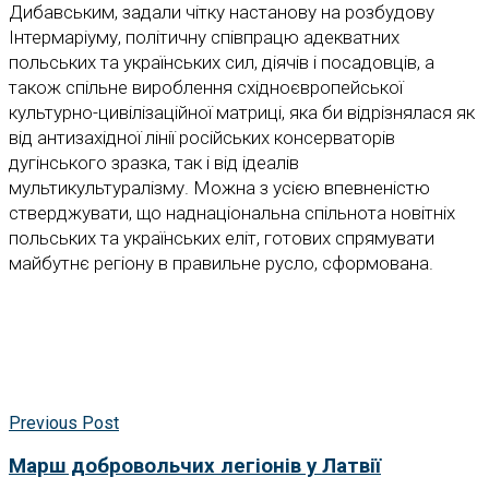
Дибавським, задали чітку настанову на розбудову
Інтермаріуму, політичну співпрацю адекватних
польських та українських сил, діячів і посадовців, а
також спільне вироблення східноєвропейської
культурно-цивілізаційної матриці, яка би відрізнялася як
від антизахідної лінії російських консерваторів
дугінського зразка, так і від ідеалів
мультикультуралізму. Можна з усією впевненістю
стверджувати, що наднаціональна спільнота новітніх
польських та українських еліт, готових спрямувати
майбутнє регіону в правильне русло, сформована.
Previous Post
Марш добровольчих легіонів у Латвії