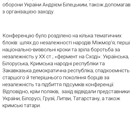
оборони України Андрієм Білецьким, також допомагав
з організацією заходу.
Конференцію було розділено на кілька тематичних
блоків: шлях до незалежності народів Міжмор’я; перші
національно-визвольні кроки та зріла боротьба за
незалежність у ХХ ст.; «фермент на Сході»: Українська,
Білоруська, Кримська народні республіки та
Закавказька демократична республіка; спадкоємність
старшого й теперішнього покоління борців за
незалежність та підбиття підсумків конференції.
Відповідно, крім поляків, захід відвідали представники
України, Білорусі, Грузії, Литви, Татарстану, а також
кримські татари.