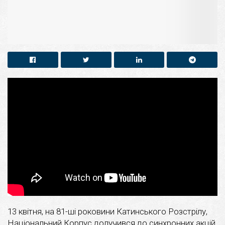
13 квітня, на 81-ші роковини Катинського Розстрілу,
Національний Корпус долучився до синхронних акцій