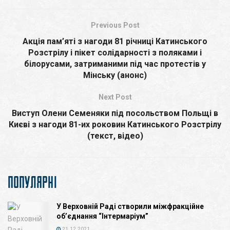
Previous Post
Акція пам’яті з нагоди 81 річниці Катинського
Розстрілу і пікет солідарності з поляками і
білорусами, затриманими під час протестів у
Мінську (анонс)
Next Post
Виступ Олени Семеняки під посольством Польщі в
Києві з нагоди 81-их роковин Катинського Розстрілу
(текст, відео)
ПОПУЛЯРНІ
У Верховній Раді створили міжфракційне
об’єднання “Інтермаріум”
21.12.2021