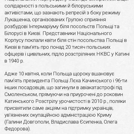
солідарності з польськими й білоруськими
активістами, що зазнають репресій з боку режиму
Лукашенка, організованих Групою сприяння
розбудові Інтермаріуму біля посольств Польщі та
Білорусі в Києві. Представники Національного
Корпусу поклали квіти біля стін посольства Польщі в
Києві в пам’ять про понад 20 тисяч польських
офіцерів і цивільних, підло розстріляних НКВС у Катині
в 1940 р.
Адже 10 квітня, коли Польща щороку вшановує
пам’ять президента Польщі Лєха Качинського і 96-ти
інших посадовців, що загинули в авіакатастрофі під
Смоленськом, прямуючи на приурочені до роковин
Катинського Розстрілу урочистості в 2010 р., поляки
присвятили саме акціям на підтримку українців,
ув’язнених окупаційною адміністрацією Криму
(Галини Довгополи, Владислава Єсипенка, Олега
Федорова).