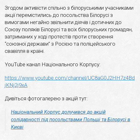
Згодом активісти спільно з білоруськими учасниками
акції перемістились до посольства Білорусі з
вимогами негайно звільнити діячів і дотичних до
Союзу поляків Білорусі та всіх білоруських громадян,
затриманих у ході протестів проти створення
“союзної держави” з Росією та поліцейського
свавілля в країні.
YouTube канал Національного Корпусу:
https://www.youtube.com/channel/UC8aG0J2HH7z4Bd
jKNj2j9xA
Дивіться фотогалерею з акцій тут:
Національний Корпус долучився до акцій
солідарності під посольствами Польщі та Білорусі в
Києві