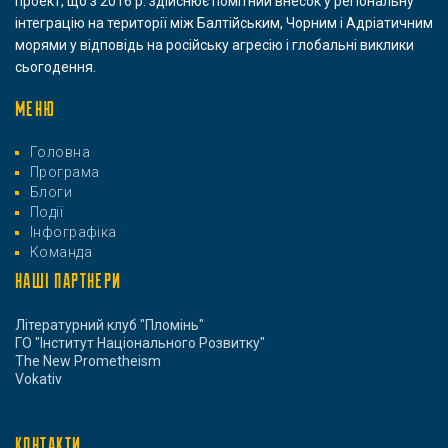
проект, що з 2016 р. здійснює помітний внесок у регіональну
інтеграцію на території між Балтійським, Чорним і Адріатичним
морями у відповідь на російську агресію і глобальні виклики
сьогодення.
МЕНЮ
Головна
Програма
Блоги
Події
Інфографіка
Команда
НАШІ ПАРТНЕРИ
Літературний клуб "Пломінь"
ГО "Інститут Національного Розвитку"
The New Prometheism
Vokativ
КОНТАКТИ