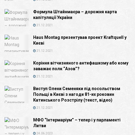
Формула Штайнмаєра – дорожня карта
капітуляції України
21.12.2021
Haus Montag презентував проект Kraftquell у
Києві
21.12.2021
Коріння вітчизняного антифашизму або кому
заважає полк “Азов”?
21.12.2021
Виступ Олени Семеняки під посольством
Польщі в Києві з нагоди 81-их роковин
Катинського Розстрілу (текст, відео)
21.12.2021
МФО “Інтермаріум” – тепер і у парламенті
Литви
24.06.2023