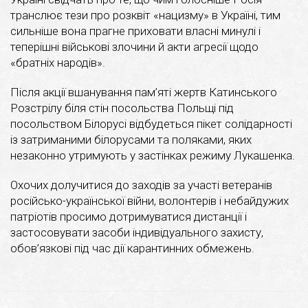
транслює тези про розквіт «нацизму» в Україні, тим
сильніше вона прагне приховати власні минулі і
теперішні військові злочини й акти агресії щодо
«братніх народів».
Після акції вшанування пам’яті жертв Катинського
Розстрілу біля стін посольства Польщі під
посольством Білорусі відбудеться пікет солідарності
із затриманими білорусами та поляками, яких
незаконно утримують у застінках режиму Лукашенка.
Охочих долучитися до заходів за участі ветеранів
російсько-української війни, волонтерів і небайдужих
патріотів просимо дотримуватися дистанції і
застосовувати засоби індивідуального захисту,
обов’язкові під час дії карантинних обмежень.