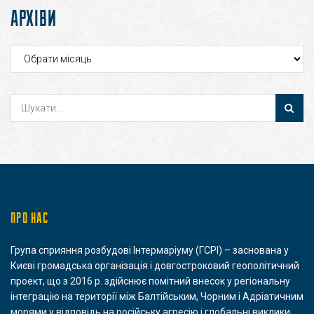
АРХІВИ
Архіви
ПРО НАС
Група сприяння розбудові Інтермаріуму (ГСРІ) – заснована у
Києві громадська організація і довгостроковий геополітичний
проект, що з 2016 р. здійснює помітний внесок у регіональну
інтеграцію на території між Балтійським, Чорним і Адріатичним
морями у відповідь на російську агресію і глобальні виклики