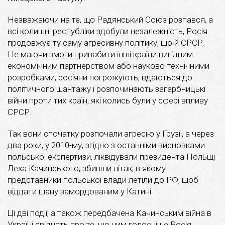
Незважаючи на те, що Радянський Союз розпався, а
всі колишні республіки здобули незалежність, Росія
продовжує ту саму агресивну політику, що й СРСР.
Не маючи змоги привабити інші країни вигідним
економічним партнерством або науково-технічними
розробками, росіяни погрожують, вдаються до
політичного шантажу і розпочинають загарбницькі
війни проти тих країн, які колись були у сфері впливу
СРСР.
Так вони спочатку розпочали агресію у Грузії, а через
два роки, у 2010-му, згідно з останніми висновками
польської експертизи, ліквідували президента Польщі
Леха Качинського, збивши літак, в якому
представники польської влади летіли до РФ, щоб
віддати шану замордованим у Катині.
Ці дві події, а також передбачена Качинським війна в
Україні свідчать про те, що чим голосніше Росія