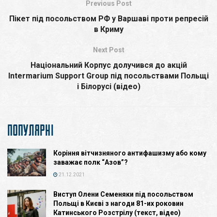
Previous Post
Пікет під посольством РФ у Варшаві проти репресій
в Криму
Next Post
Національний Корпус долучився до акцій
Intermarium Support Group під посольствами Польщі
і Білорусі (відео)
ПОПУЛЯРНІ
Коріння вітчизняного антифашизму або кому
заважає полк “Азов”?
21.12.2021
Виступ Олени Семеняки під посольством
Польщі в Києві з нагоди 81-их роковин
Катинського Розстрілу (текст, відео)