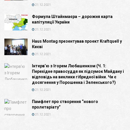
21.12.2021
Формула Штайнмаєра – дорожня карта
капітуляції України
21.12.2021
Haus Montag презентував проект Kraftquell у
Києві
21.12.2021
Інтерв’ю з Ігорем Любашенком (Ч. 1:
Перехідне правосуддя як підсумок Майдану і
відповідь на виклики гібридної війни. Чи є
досягнення у Порошенка і Зеленського?)
21.12.2021
Памфлет про створення “нового
пролетаріату”
21.12.2021