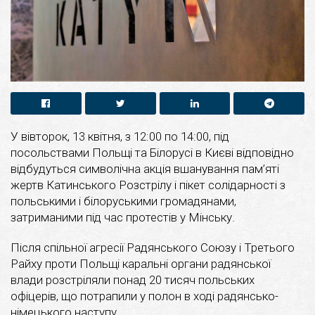
У вівторок, 13 квітня, з 12:00 по 14:00, під
посольствами Польщі та Білорусі в Києві відповідно
відбудуться символічна акція вшанування пам’яті
жертв Катинського Розстрілу і пікет солідарності з
польськими і білоруськими громадянами,
затриманими під час протестів у Мінську.
Після спільної агресії Радянського Союзу і Третього
Райху проти Польщі каральні органи радянської
влади розстріляли понад 20 тисяч польських
офіцерів, що потрапили у полон в ході радянсько-
німецького наступу.