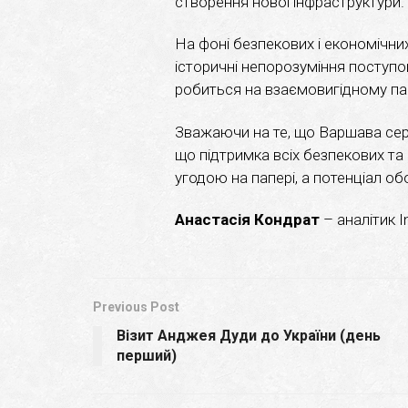
створення нової інфраструктури.
На фоні безпекових і економічн
історичні непорозуміння поступо
робиться на взаємовигідному па
Зважаючи на те, що Варшава сер
що підтримка всіх безпекових та
угодою на папері, а потенціал 
Анастасія Кондрат
– аналітик I
Previous Post
Візит Анджея Дуди до України (день
перший)