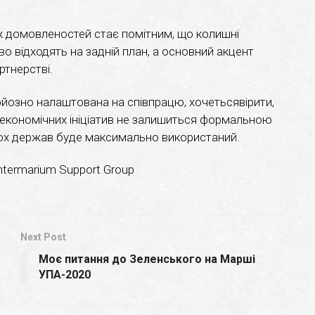
их домовленостей стає помітним, що колишні
во відходять на задній план, а основний акцент
ртнерстві.
йозно налаштована на співпрацю, хочетьсявірити,
 економічних ініціатив не залишиться формальною
обох держав буде максимально використаний.
ntermarium Support Group
Next Post
Моє питання до Зеленського на Марші
УПА-2020