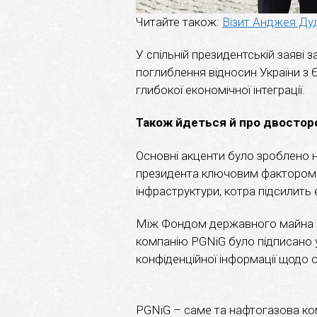
Читайте також:
Візит Анджея Дуд
У спільній президентській заяві
поглиблення відносин України з
глибокої економічної інтеграції.
Також йдеться й про двостор
Основні акценти було зроблено н
президента ключовим фактором у
інфраструктури, котра підсилить
Між Фондом державного майна 
компанію PGNiG було підписано 
конфіденційної інформації щодо об
PGNiG – саме та нафтогазова ком