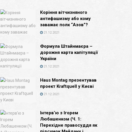
Коріння вітчизняного
антифашизму або кому
заважає полк “Азов”?
21.12.2021
Формула Штайнмаєра –
дорожня карта капітуляції
України
21.12.2021
Haus Montag презентував
проект Kraftquell у Києві
21.12.2021
Інтерв’ю з Ігорем
Любашенком (Ч. 1:
Перехідне правосуддя як
підсумок Майдану і