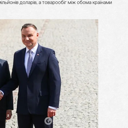
ільйонів доларів, а товарообіг між обома країнами