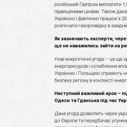
російський Газпром виплатити 1,
підвищеними цінами. Також дана 
Україною і фактично працює з 20
розпочати газорозвідку в західній
Як зазначають експерти, через
ще не наважились зайти на рин
Нові енергетичні угоди – це ще о
енергоресурсів і ослаблення впл
Україною і Польщею сприяють не
безпеку регіону в контексті енерг
Наступний важливий крок – п
Одеси та Гданська під час Ук
Дана угода дозволить через укра
до Європи та передбачає усуненн