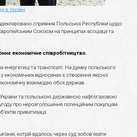
и в Україні
 задекларовано сприяння Польської Республіки щодо
 Європейським Союзом на принципах асоціації та
оннє економічне співробітництво.
а енергетиці та транспорті. На думку польського
 економічних відносинах є створення якісної
 економічну взаємодію обох держав.
України та польською державною нафтогазовою
угоду про нерозголошення потенційним покупцям
’єктів приватизації.
панія, котрій вдалось через суд зобов’язати