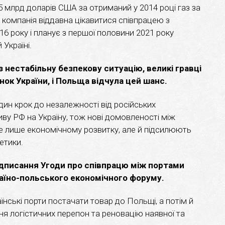
5 млрд доларів США за отриманий у 2014 році газ за
компанія віддавна цікавитися співпрацею з
16 року і планує з першої половини 2021 року
 Україні.
 нестабільну безпекову ситуацію, великі гравці
ок України, і Польща відчула цей шанс.
дин крок до незалежності від російських
иву РФ на Україну, тож нові домовленості між
 лише економічному розвитку, але й підсилюють
етики.
ідписання Угоди про співпрацю між портами
раїно-польського економічного форуму.
їнські порти постачати товар до Польщі, а потім й
я логістичних перепон та реновацію наявної та