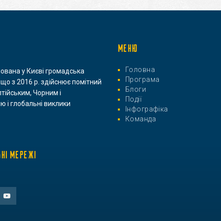
МЕНЮ
Головна
нована у Києві громадська
Програма
 що з 2016 р. здійснює помітний
Блоги
лтійським, Чорним і
Події
ю і глобальні виклики
Інфографіка
Команда
ЬНІ МЕРЕЖІ