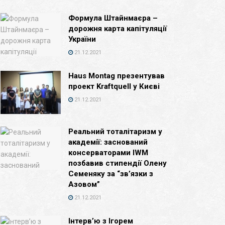
Формула Штайнмаєра –
дорожня карта капітуляції
України
21.12.2021
Haus Montag презентував
проект Kraftquell у Києві
21.12.2021
Реальний тоталітаризм у
академії: заснований
консерваторами IWM
позбавив стипендії Олену
Семеняку за “зв’язки з
Азовом”
21.12.2021
Інтерв’ю з Ігорем