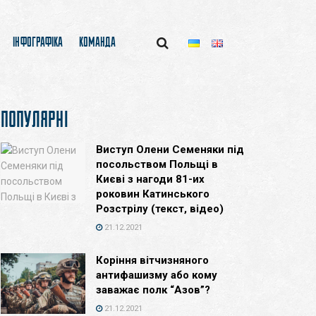
ІНФОГРАФІКА
КОМАНДА
ПОПУЛЯРНІ
Виступ Олени Семеняки під
посольством Польщі в
Києві з нагоди 81-их
роковин Катинського
Розстрілу (текст, відео)
21.12.2021
Коріння вітчизняного
антифашизму або кому
заважає полк “Азов”?
21.12.2021