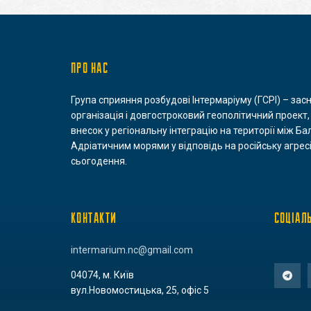
ПРО НАС
Група сприяння розбудові Інтермаріуму (ГСРІ) – зас
організація і довгостроковий геополітичний проект,
внесок у регіональну інтеграцію на території між Ба
Адріатичним морями у відповідь на російську агресі
сьогодення.
КОНТАКТИ
СОЦІАЛ
intermarium.nc@gmail.com
04074, м. Київ
вул.Новомостицька, 25, офіс 5