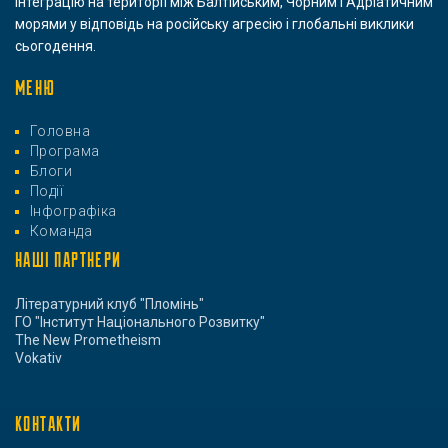
інтеграцію на території між Балтійським, Чорним і Адріатичним
морями у відповідь на російську агресію і глобальні виклики
сьогодення.
МЕНЮ
Головна
Програма
Блоги
Події
Інфографіка
Команда
НАШІ ПАРТНЕРИ
Літературний клуб "Пломінь"
ГО "Інститут Національного Розвитку"
The New Prometheism
Vokativ
КОНТАКТИ