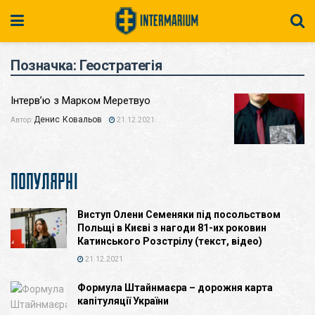
Позначка:
Геостратегія
Інтерв’ю з Марком Меретвуо
Денис Ковальов
Автор:
21.12.2021
ПОПУЛЯРНІ
Виступ Олени Семеняки під посольством
Польщі в Києві з нагоди 81-их роковин
Катинського Розстрілу (текст, відео)
21.12.2021
Формула Штайнмаєра – дорожня карта
капітуляції України