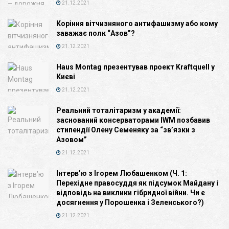
21.12.2021
Коріння вітчизняного антифашизму або кому
заважає полк “Азов”?
21.12.2021
Haus Montag презентував проект Kraftquell у
Києві
21.12.2021
Реальний тоталітаризм у академії:
заснований консерваторами IWM позбавив
стипендії Олену Семеняку за “зв’язки з
Азовом”
21.12.2021
Інтерв’ю з Ігорем Любашенком (Ч. 1:
Перехідне правосуддя як підсумок Майдану і
відповідь на виклики гібридної війни. Чи є
досягнення у Порошенка і Зеленського?)
21.12.2021