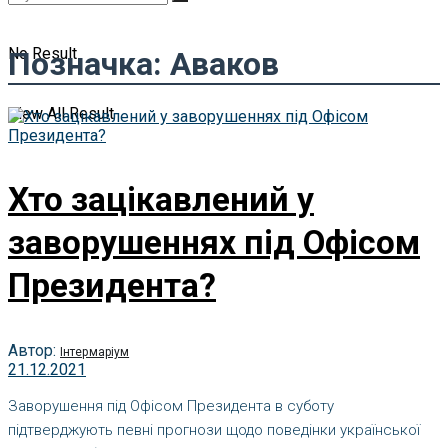
No Result
Позначка:
Аваков
View All Result
Хто зацікавлений у
заворушеннях під Офісом
Президента?
Автор:
Інтермаріум
21.12.2021
Заворушення під Офісом Президента в суботу
підтверджують певні прогнози щодо поведінки української