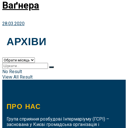
Ваґнера
28.03.2020
АРХІВИ
Архіви
No Result
View All Result
ПРО НАС
Група сприяння розбудові Інтермаріуму (ГСРІ) –
заснована у Києві громадська організація і