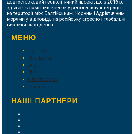
довгостроковий геополітичний проект, що з 2016 р.
здійснює помітний внесок у регіональну інтеграцію
на території між Балтійським, Чорним і Адріатичним
морями у відповідь на російську агресію і глобальні
виклики сьогодення.
МЕНЮ
Головна
Програма
Блоги
Події
Інфографіка
Команда
НАШІ ПАРТНЕРИ
Літературний клуб "Пломінь"
ГО "Інститут Національного Розвитку"
The New Prometheism
Vokativ