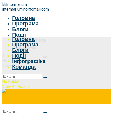
intermarium.nc@gmail.com
Головна
Програма
Блоги
Події
Головна
Інфографіка
Програма
Команда
Блоги
Події
Інфографіка
No Result
View All Result
Команда
No Result
View All Result