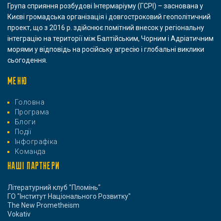
Група сприяння розбудові Інтермаріуму (ГСРІ) – заснована у
Києві громадська організація і довгостроковий геополітичний
проект, що з 2016 р. здійснює помітний внесок у регіональну
інтеграцію на території між Балтійським, Чорним і Адріатичним
морями у відповідь на російську агресію і глобальні виклики
сьогодення.
МЕНЮ
Головна
Програма
Блоги
Події
Інфографіка
Команда
НАШІ ПАРТНЕРИ
Літературний клуб "Пломінь"
ГО "Інститут Національного Розвитку"
The New Prometheism
Vokativ