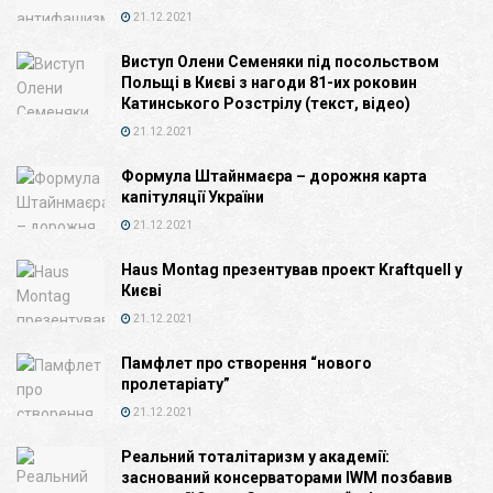
21.12.2021
Виступ Олени Семеняки під посольством
Польщі в Києві з нагоди 81-их роковин
Катинського Розстрілу (текст, відео)
21.12.2021
Формула Штайнмаєра – дорожня карта
капітуляції України
21.12.2021
Haus Montag презентував проект Kraftquell у
Києві
21.12.2021
Памфлет про створення “нового
пролетаріату”
21.12.2021
Реальний тоталітаризм у академії:
заснований консерваторами IWM позбавив