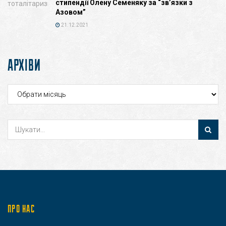
стипендії Олену Семеняку за “зв’язки з
Азовом”
21.12.2021
АРХІВИ
Архіви
ПРО НАС