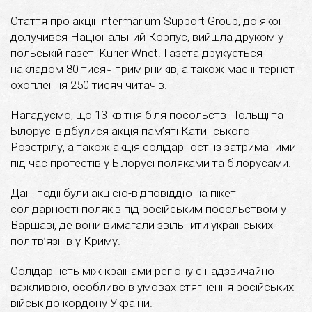
Стаття про акції Intermarium Support Group, до якої
долучився Національний Корпус, вийшла друком у
польській газеті Kurier Wnet. Газета друкується
накладом 80 тисяч примірників, а також має інтернет
охоплення 250 тисяч читачів.
Нагадуємо, що 13 квітня біля посольств Польщі та
Білорусі відбулися акція пам’яті Катинського
Розстрілу, а також акція солідарності із затриманими
під час протестів у Білорусі поляками та білорусами.
Дані події були акцією-відповіддю на пікет
солідарності поляків під російським посольством у
Варшаві, де вони вимагали звільнити українських
політв’язнів у Криму.
Солідарність між країнами регіону є надзвичайно
важливою, особливо в умовах стягнення російських
військ до кордону України.