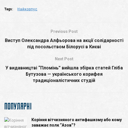
Tags:
Найкорпус
Previous Post
Виступ Олександра Алфьорова на акції солідарності
під посольством Білорусі в Києві
Next Post
У видавництві “Пломінь” вийшла збірка статей Гліба
Бутузова — українського корифея
традиціоналістичних студій
ПОПУЛЯРНІ
Коріння вітчизняного антифашизму або кому
заважає полк “Азов”?