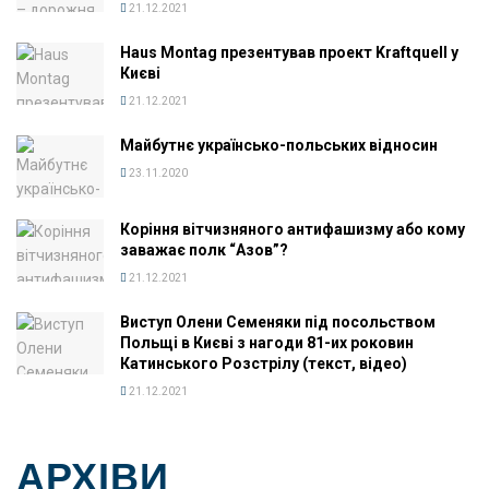
21.12.2021
Haus Montag презентував проект Kraftquell у
Києві
21.12.2021
Майбутнє українсько-польських відносин
23.11.2020
Коріння вітчизняного антифашизму або кому
заважає полк “Азов”?
21.12.2021
Виступ Олени Семеняки під посольством
Польщі в Києві з нагоди 81-их роковин
Катинського Розстрілу (текст, відео)
21.12.2021
АРХІВИ