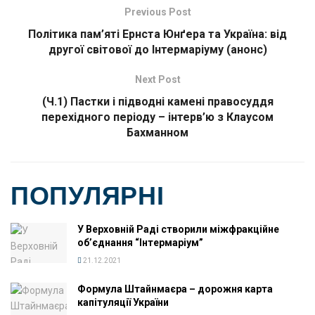
Previous Post
Політика пам’яті Ернста Юнґера та Україна: від
другої світової до Інтермаріуму (анонс)
Next Post
(Ч.1) Пастки і підводні камені правосуддя
перехідного періоду – інтерв’ю з Клаусом
Бахманном
ПОПУЛЯРНІ
У Верховній Раді створили міжфракційне
об’єднання “Інтермаріум”
21.12.2021
Формула Штайнмаєра – дорожня карта
капітуляції України