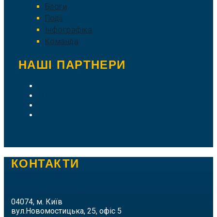
Блоги
Події
Інфографіка
Команда
НАШІ ПАРТНЕРИ
Літературний клуб "Пломінь"
ГО "Інститут Національного Розвитку"
The New Prometheism
Vokativ
КОНТАКТИ
intermarium.nc@gmail.com
04074, м. Київ
вул.Новомостицька, 25, офіс 5