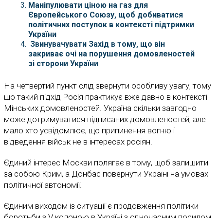
Маніпулювати ціною на газ для
Європейського Союзу, щоб добиватися
політичних поступок в контексті підтримки
України
Звинувачувати Захід в тому, що він
закриває очі на порушення домовленостей
зі сторони України
На четвертий пункт слід звернути особливу увагу, тому
що такий підхід Росія практикує вже давно в контексті
Мінських домовленостей. Україна скільки завгодно
може дотримуватися підписаних домовленостей, але
мало хто усвідомлює, що припинення вогню і
відведення військ не в інтересах росіян.
Єдиний інтерес Москви полягає в тому, щоб залишити
за собою Крим, а Донбас повернути Україні на умовах
політичної автономії.
Єдиним виходом із ситуації є продовження політики
боротьби з V колоною в Україні з одночасним посилом,