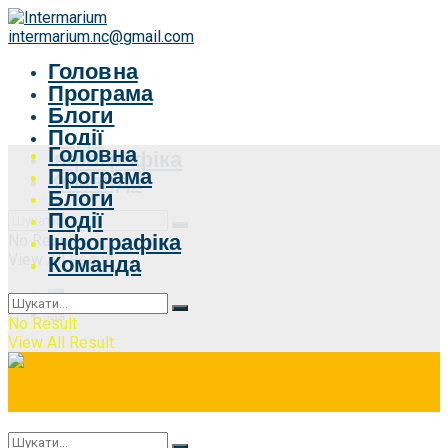
intermarium.nc@gmail.com
Головна
Програма
Блоги
Події
Головна
Інфографіка
Програма
Команда
Блоги
Події
Інфографіка
No Result
View All Result
Команда
No Result
View All Result