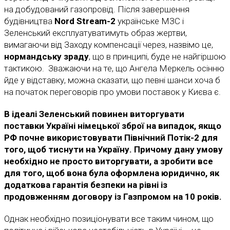
на добудований газопровід. Після завершення
будівництва
Nord Stream-2
українське МЗС і
Зеленський експлуатуватимуть образ жертви,
вимагаючи від Заходу компенсації через, назвімо це,
нормандську зраду
, що в принципі, буде не найгіршою
тактикою. Зважаючи на те, що Ангела Меркель осінню
йде у відставку, можна сказати, що певні шанси хоча б
на початок переговорів про умови поставок у Києва є.
В ідеалі Зеленський повинен виторгувати
поставки Україні німецької зброї на випадок, якщо
РФ почне використовувати Північний Потік-2 для
того, щоб тиснути на Україну. Причому дану умову
необхідно не просто виторгувати, а зробити все
для того, щоб вона була оформлена юридично, як
додаткова гарантія безпеки на рівні із
продовженням договору із Газпромом на 10 років.
Однак необхідно позиціонувати все таким чином, що