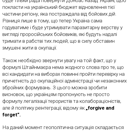
буде тільки рада повернути Донбас назад Україні, щоб
покласти на український бюджет відновлення тієї
частини регіону, яка постраждала від бойових дій.
Різниця лише в тому, що тепер Україна сама
годуватиме і буде утримувати паразитарну верству у
вигляді проросійських бойовиків, які будуть надалі
тримати в рабстві тих людей, що в силу обставин
змушені жити в окупації.
Також необхідно звернути увагу на той факт, що у
формулі Штайнмаєра нема жодного слова про те, що
всі кандидати на виборах повинні пройти перевірку на
причетність до окупаційної адміністрації чи незаконних
збройних формувань. З цього можна зробити
висновок, що українцям пропонують не просто
формулу легалізації терористів та колабораціоністів,
але й політику реінтеграції, відому як
„forgive and
forget”.
На даний момент геополітична ситуація складається