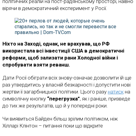
політичних реалій на пост-радянському просторі, наївно
вірячи в демократичний експеримент у Росії.
Ніхто на Заході, однак, не врахував, що РФ
використала всі інвестиції США в демократичні
реформи, щоб зализати рани Холодної війни і
спробувати взяти реванш.
Дати Росії обіграти всіх знову-означає дозволити їй ще
раз утвердитись у власній безкарності і допустити нові
жертви її загарбницької політики. Цього разу
натиск
на
символічну кнопку
“перегрузка”
, як і раніше, призведе
до тих же результатів, що й у попередні роки.
Чи виявиться Байден більш зрілим політиком, ніж
Хілларі Клінтон – питання поки що відкрите