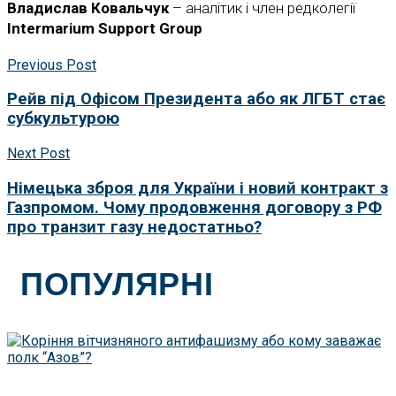
Владислав Ковальчук
– аналітик і член редколегії
Intermarium
Support
Group
Previous Post
Рейв під Офісом Президента або як ЛГБТ стає
субкультурою
Next Post
Німецька зброя для України і новий контракт з
Газпромом. Чому продовження договору з РФ
про транзит газу недостатньо?
ПОПУЛЯРНІ