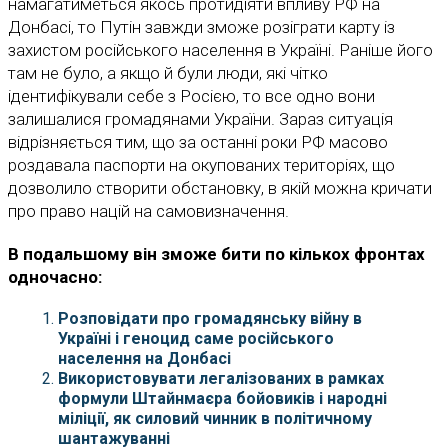
намагатиметься якось протидіяти впливу РФ на
Донбасі, то Путін завжди зможе розіграти карту із
захистом російського населення в Україні. Раніше його
там не було, а якщо й були люди, які чітко
ідентифікували себе з Росією, то все одно вони
залишалися громадянами України. Зараз ситуація
відрізняється тим, що за останні роки РФ масово
роздавала паспорти на окупованих територіях, що
дозволило створити обстановку, в якій можна кричати
про право націй на самовизначення.
В подальшому він зможе бити по кількох фронтах
одночасно:
Розповідати про громадянську війну в
Україні і геноцид саме російського
населення на Донбасі
Використовувати легалізованих в рамках
формули Штайнмаєра бойовиків і народні
міліції, як силовий чинник в політичному
шантажуванні