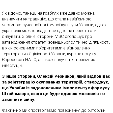
Як відомо, танець на граблях вже давно можна
визначити як традицію, що стала невід’ємною
частиною сучасної політичної культури України, однак
українські можновладці все одно не перестають
дивувати. З однієї сторони МЗС оголошує про
затвердження стратегії зовнішньополітичної діяльності,
в якій основними пріоритетами є відновлення
територіальної цілісності України, курс на вступ у
Євросоюз і НАТО, а також залучення іноземних
інвестицій.
З іншої сторони, Олексій Резников, який відповідає
за реінтеграцію окупованих територій, стверджує,
що Україна із задоволенням імплементує формулу
Штайнмаєра, якщо це буде єдиною можливістю
закінчити війну.
Фактично ми спостерігаємо повернення до риторики