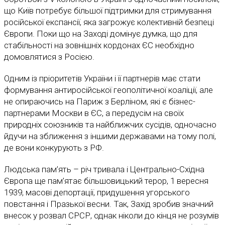
що Київ потребує більшої підтримки для стримування
російської експансії, яка загрожує колективній безпеці
Європи. Поки що на Заході домінує думка, що для
стабільності на зовнішніх кордонах ЄС необхідно
домовлятися з Росією.
Одним із пріоритетів України і її партнерів має стати
формування антиросійської геополітичної коаліції, але
не опираючись на Париж з Берліном, які є бізнес-
партнерами Москви в ЄС, а передусім на своїх
природніх союзників та найближчих сусідів, одночасно
йдучи на зближення з іншими державами на тому полі,
де вони конкурують з РФ.
Людська пам’ять – річ тривала і Центрально-Східна
Європа ще пам’ятає більшовицький терор, 1 вересня
1939, масові депортації, придушення угорського
повстання і Празької весни. Так, Захід зробив значний
внесок у розвал СРСР, однак ніколи до кінця не розумів