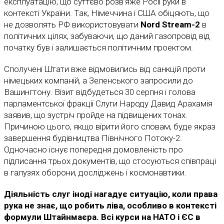
експлуатацію, що суттєво розв’яже Росії руки в
контексті України. Так, Німеччина і США обіцяють, що
не дозволять РФ використовувати
Nord Stream-2
в
політичних цілях, забуваючи, що даний газопровід від
початку був і залишається політичним проектом.
Сполучені Штати вже відмовились від санкцій проти
німецьких компаній, а Зеленського запросили до
Вашингтону. Візит відбудеться 30 серпня і голова
парламентської фракції Слуги Народу Давид Арахамія
заявив, що зустріч пройде на підвищених тонах.
Причиною цього, якщо вірити його словам, буде якраз
завершення будівництва Північного Потоку-2.
Одночасно існує попередня домовленість про
підписання трьох документів, що стосуються співпраці
в галузях оборони, досліджень і космонавтики.
Діяльність слуг іноді нагадує ситуацію, коли права
рука не знає, що робить ліва, особливо в контексті
формули Штайнмаєра. Всі курси на НАТО і ЄС в