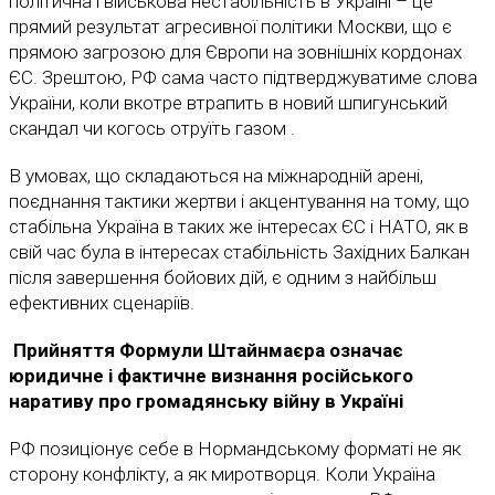
політична і військова нестабільність в Україні – це
прямий результат агресивної політики Москви, що є
прямою загрозою для Європи на зовнішніх кордонах
ЄС. Зрештою, РФ сама часто підтверджуватиме слова
України, коли вкотре втрапить в новий шпигунський
скандал чи когось отруїть газом .
В умовах, що складаються на міжнародній арені,
поєднання тактики жертви і акцентування на тому, що
стабільна Україна в таких же інтересах ЄС і НАТО, як в
свій час була в інтересах стабільність Західних Балкан
після завершення бойових дій, є одним з найбільш
ефективних сценаріїв.
Прийняття Формули Штайнмаєра означає
юридичне і фактичне визнання російського
наративу про громадянську війну в Україні
РФ позиціонує себе в Нормандському форматі не як
сторону конфлікту, а як миротворця. Коли Україна