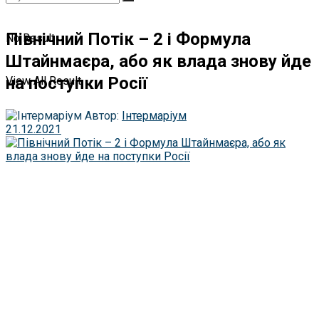
Північний Потік – 2 і Формула
No Result
Штайнмаєра, або як влада знову йде
на поступки Росії
View All Result
Автор:
Інтермаріум
21.12.2021