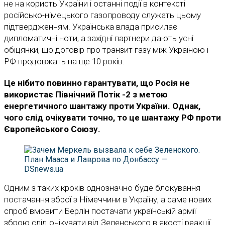
не на користь України і останні події в контексті
російсько-німецького газопроводу служать цьому
підтвердженням. Українська влада присилає
дипломатичні ноти, а західні партнери дають усні
обіцянки, що договір про транзит газу між Україною і
РФ продовжать на ще 10 років.
Це нібито повинно гарантувати, що Росія не
використає Північний Потік -2 з метою
енергетичного шантажу проти України. Однак,
чого слід очікувати точно, то це шантажу РФ проти
Європейського Союзу.
Одним з таких кроків однозначно буде блокування
постачання зброї з Німеччини в Україну, а саме нових
спроб вмовити Берлін постачати українській армії
зброю слід очікувати від Зеленського в якості реакції