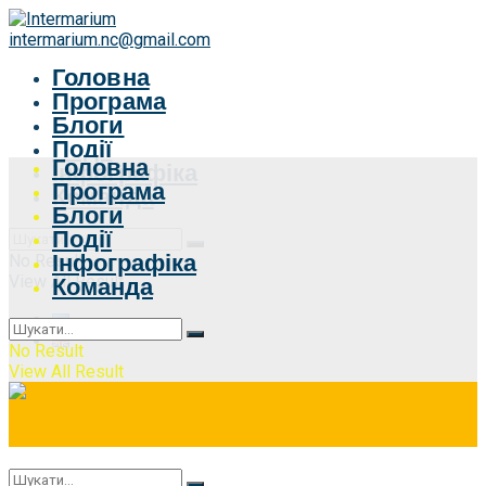
intermarium.nc@gmail.com
Головна
Програма
Блоги
Події
Головна
Інфографіка
Програма
Команда
Блоги
Події
Інфографіка
No Result
View All Result
Команда
No Result
View All Result