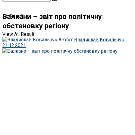
Балкани – звіт про політичну
No Result
обстановку регіону
View All Result
Автор:
Владислав Ковальчук
21.12.2021