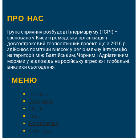
ПРО НАС
Група сприяння розбудові Інтермаріуму (ГСРІ) –
заснована у Києві громадська організація і
довгостроковий геополітичний проект, що з 2016 р.
здійснює помітний внесок у регіональну інтеграцію
на території між Балтійським, Чорним і Адріатичним
морями у відповідь на російську агресію і глобальні
виклики сьогодення.
МЕНЮ
Головна
Програма
Блоги
Події
Інфографіка
Команда