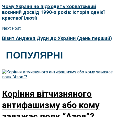
Чому Україні не підходить хорватський
воєнний досвід 1990-х років: історія однієї
красивої ілюзії
Next Post
Візит Анджея Дуди до України (день перший)
ПОПУЛЯРНІ
Коріння вітчизняного
антифашизму або кому
заважає полк “Азов”?