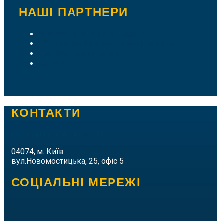
НАШІ ПАРТНЕРИ
Літературний клуб "Пломінь"
ГО "Інститут Національного Розвитку"
The New Prometheism
Vokativ
КОНТАКТИ
intermarium.nc@gmail.com
04074, м. Київ
вул.Новомостицька, 25, офіс 5
СОЦІАЛЬНІ МЕРЕЖІ