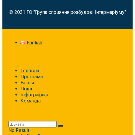
© 2021 ГО "Група сприяння розбудові Інтермаріуму"
English
Головна
Програма
Блоги
Події
Інфографіка
Команда
No Result