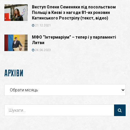
Виступ Олени Семеняки під посольством
Польщі в Києві з нагоди 81-их роковин
Катинського Розстрілу (текст, відео)
21.12.2021
МФО “Інтермаріум” – тепер і у парламенті
Литви
24.06.2023
АРХІВИ
Архіви