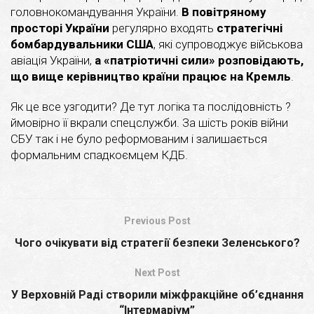
головнокомандування України.
В повітряному
просторі України
регулярно входять
стратегічні
бомбардувальники США
, які супроводжує військова
авіація України,
а «патріотичні сили» розповідають,
що вище керівництво країни працює на Кремль
.
Як це все узгодити? Де тут логіка та послідовність ?
ймовірно її вкрали спецслужби. За шість років війни
СБУ так і не було реформованим і залишається
формальним спадкоємцем КДБ.
Previous Post
Чого очікувати від стратегії безпеки Зеленського?
Next Post
У Верховній Раді створили міжфракційне об’єднання
“Інтермаріум”