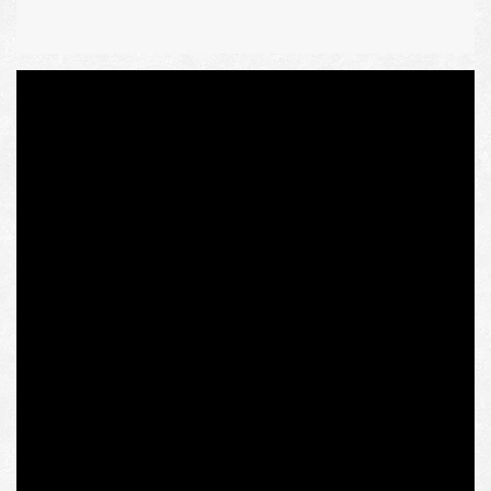
Чи знали ви, що зараз більше 70% агрикультурних
земель Німеччини не належить фермерам, які їх
культивують? Для порівняння, у ФРН 60-х років, не
ГДР, це було 15%. Й чи знали ви, що взірцем для
наслідування, з позицій піклування про місцевих
фермерів, часто вважається Франція, яка є
найбільшим сільськогосподарським виробником
Євросоюзу і має найвищий у ЄС і один із найвищих у
світі рівнів державного втручання в ринок землі?
Нарешті, чи знали ви, що низка країн Центрально-
Східної Європи до вступу в ЄС мала традиційні дрібні
фермерські господарства, а після вступу зіткнулася з
проблемою укрупнення господарств, що
заохочується Спільною сільськогосподарською