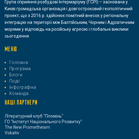
Група сприяння розбудові Інтермаріуму (ГСРІ) – заснована у
Києві громадська організація і довгостроковий геополітичний
проект, що з 2016 р. здійснює помітний внесок у регіональну
інтеграцію на території між Балтійським, Чорним і Адріатичним
морями у відповідь на російську агресію і глобальні виклики
сьогодення.
МЕНЮ
Головна
Програма
Блоги
Події
Інфографіка
Команда
НАШІ ПАРТНЕРИ
Літературний клуб "Пломінь"
ГО "Інститут Національного Розвитку"
The New Prometheism
Vokativ