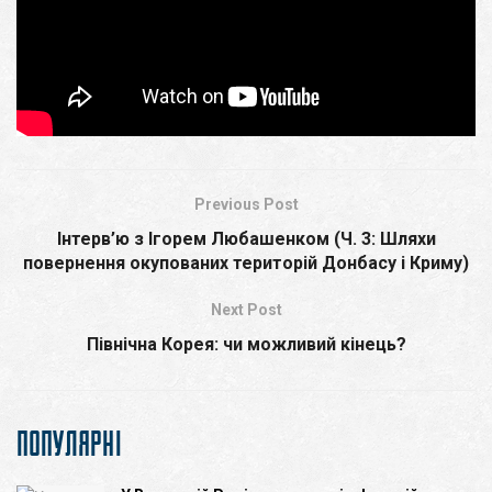
Вступ
Аналіз концепції земельної реформи в Україні
Світового банку
Previous Post
Інтерв’ю з Ігорем Любашенком (Ч. 3: Шляхи
повернення окупованих територій Донбасу і Криму)
Next Post
Північна Корея: чи можливий кінець?
ПОПУЛЯРНІ