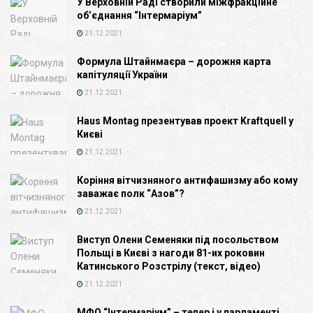
У Верховній Раді створили міжфракційне
об’єднання “Інтермаріум”
21.12.2021
Формула Штайнмаєра – дорожня карта
капітуляції України
21.12.2021
Haus Montag презентував проект Kraftquell у
Києві
21.12.2021
Коріння вітчизняного антифашизму або кому
заважає полк “Азов”?
21.12.2021
Виступ Олени Семеняки під посольством
Польщі в Києві з нагоди 81-их роковин
Катинського Розстрілу (текст, відео)
21.12.2021
МФО “Інтермаріум” – тепер і у парламенті