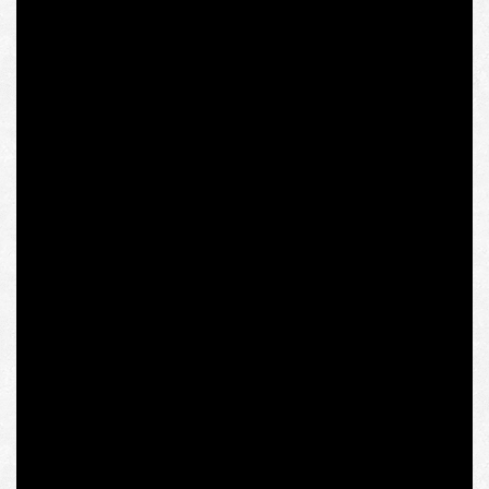
політикою ЄС, і навіть формуванням земельних
монополій, до яких призводить ліберальний ринок без
державного втручання в інтересах місцевих
фермерів?
Як відбувалася приватизація в Східній Німеччині й що
думають “зелені” про придбання акцій найбільшого
німецького аграрного підприємства КТГ “Аграр” (KTG
Agrar) китайським конгломератом “ФОСУН” (FOSUN) і
неоліберальний принцип вільного обігу капіталу без
обмежень на користь національного виробника,
слухайте на YouTube-каналі Intermarium Support Group
(Групи сприяння розбудові Інтермаріуму), а також
очікуйте на наступне відео про захист агросектору від
наслідків приватизації 90-х і росту цін на землю через
спекулятивні іноземні інвестиції урядами Східної
Європи:
Попередню аналітику земельної реформи в Україні
можна знайти за посиланнями: