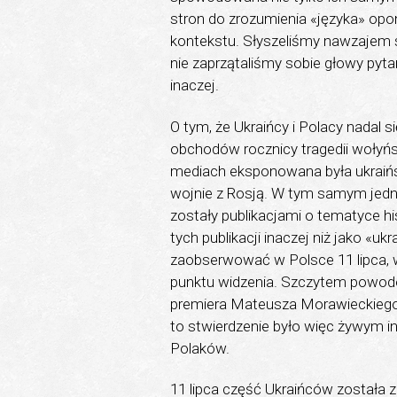
stron do zrozumienia «języka» opo
kontekstu. Słyszeliśmy nawzajem s
nie zaprzątaliśmy sobie głowy pyta
inаczej.
O tym, że Ukraińcy i Polacy nadal 
obchodów rocznicy tragedii wołyński
mediach eksponowana była ukraińsk
wojnie z Rosją. W tym samym jedn
zostały publikacjami o tematyce his
tych publikacji inaczej niż jako «u
zaobserwować w Polsce 11 lipca, 
punktu widzenia. Szczytem powo
premiera Mateusza Morawieckiego,
to stwierdzenie było więc żywym i
Polaków.
11 lipca część Ukraińców została 