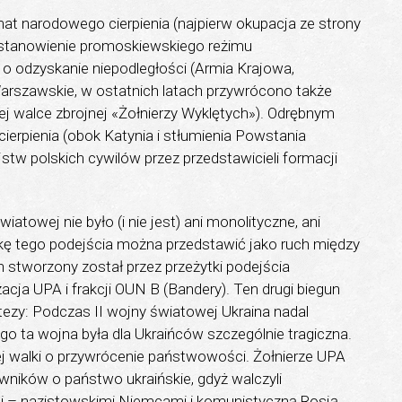
t narodowego cierpienia (najpierw okupacja ze strony
ustanowienie promoskiewskiego reżimu
i o odzyskanie niepodległości (Armia Krajowa,
arszawskie, w ostatnich latach przywrócono także
ej walce zbrojnej «Żołnierzy Wyklętych»). Odrębnym
rpienia (obok Katynia i stłumienia Powstania
tw polskich cywilów przez przedstawicieli formacji
iatowej nie było (i nie jest) ani monolityczne, ani
ę tego podejścia można przedstawić jako ruch między
stworzony został przez przeżytki podejścia
zacja UPA i frakcji OUN B (Bandery). Ten drugi biegun
ezy: Podczas II wojny światowej Ukraina nadal
 ta wojna była dla Ukraińców szczególnie tragiczna.
ej walki o przywrócenie państwowości. Żołnierze UPA
ników o państwo ukraińskie, gdyż walczyli
 – nazistowskimi Niemcami i komunistyczną Rosją.