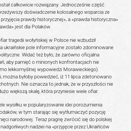
ostał całkowicie rozwiązany. Jednocześnie część
 przeżywszy doświadczenie kolosalnego wsparcia ze
o przyjęcia prawdy historycznej», a «prawda historyczna»
awda» jest dla Polaków.
iar tragedii wołyńskiej w Polsce nie wzbudził
ca ukraińskie pole informacyjne zostało zdominowane
olityczne. Widać też było, że zarówno oficjalna
rań, aby pamięć o minionych konfrontacjach nie
mimo lekkomyślnej wypowiedzi Morawieckiego).
i, można byłoby powiedzieć, iż 11 lipca zdetonowano
echotnych. Nie oznacza to jednak, że w przyszłości nie
żo większą skalę, która przyniesie wiele ofiar.
le wysiłku w popularyzowanie idei porozumienia
rodaków, w tym starając się wytłumaczyć pozycję
mięci narodowej. Teraz pragnę zwrócić się do polskiej
ć nadgorliwych nadziei na «przyjęcie przez Ukraińców