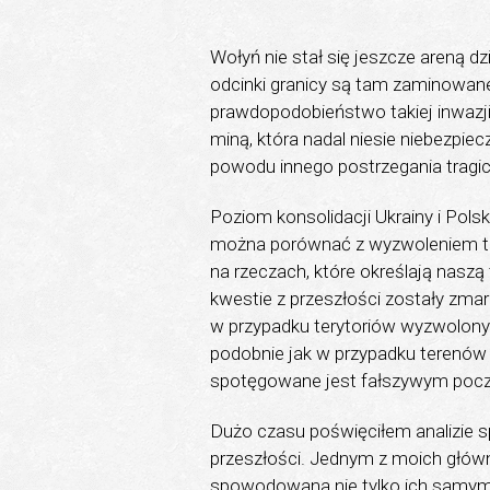
Wołyń nie stał się jeszcze areną d
odcinki granicy są tam zaminowane
prawdopodobieństwo takiej inwazji
miną, która nadal niesie niebezpi
powodu innego postrzegania tragicz
Poziom konsolidacji Ukrainy i Polski
można porównać z wyzwoleniem ter
na rzeczach, które określają naszą
kwestie z przeszłości zostały zmarg
w przypadku terytoriów wyzwolonyc
podobnie jak w przypadku terenów
spotęgowane jest fałszywym pocz
Dużo czasu poświęciłem analizie s
przeszłości. Jednym z moich główn
spowodowana nie tylko ich samym p