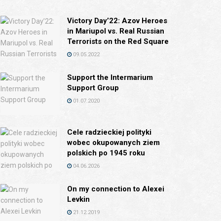
Victory Day’22: Azov Heroes
in Mariupol vs. Real Russian
Terrorists on the Red Square
09.05.2022
Support the Intermarium
Support Group
01.07.2020
Cele radzieckiej polityki
wobec okupowanych ziem
polskich po 1945 roku
04.06.2026
On my connection to Alexei
Levkin
21.12.2019