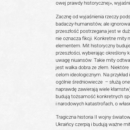
owej prawdy historycznej», wyjaśniaj
Zacznę od wyjaśnienia rzeczy pods
badaczy-humanistów, ale ignorowan
przeszłość postrzegana jest w duż
nie oznacza fikcji. Konkretne mity
elementem. Mit historyczny buduj
przeszłości, wybierając określony 
uwagę niuansów. Takie mity odtwa
jest walka dobra ze złem. Niektór
celom ideologicznym. Na przykład ist
ogólnie średniowiecze – służą one
naprawdę zawierają wiele kłamstw)
budują tożsamość konkretnych społ
i narodowych katastrofach, o własn
Tragiczna historia II wojny świato
Ukraińcy czerpią i budują ważne m