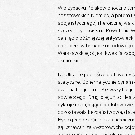
W przypadku Polaków chodzi o tema
nazistowskich Niemiec, a potem 
socjalistycznego) i heroicznej walk
szczególny nacisk na Powstanie W
pamięć o późniejszej antysowiecki
epizodem w temacie narodowego cie
Warszawskiego) jest kwestia zabójs
ukraińskich.
Na Ukrainie podejście do II wojny św
statyczne. Schematycznie dynamik
dwoma biegunami. Pierwszy biegun 
sowieckiego. Drugi biegun to ideali
dyktuje następujące podstawowe t
pozostawała bezpaństwowa, dlatego
Był to jednocześnie czas heroiczn
są uznawani za «wzorowych» bojow
jednocześnie z dwoma okupantami