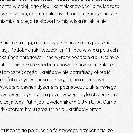
nenta w całej jego głębi i kompleksowości, a zwłaszcza
woje słowa, dostrzegaliśmy ich ogólne znaczenie, ale
niami, dlaczego te słowa brzmią właśnie tak, a nie
się nie rozumieją, można było się przekonać podczas
ej. Podobnie jak i wcześniej, 11 lipca w wielu polskich
a flaga narodowa i inne wyrazy poparcia dla Ukrainy w
ak czasie polskie środki masowego przekazu zalane
torycznej; część Ukraińców nie potrafiłaby określić
krainofobicznych». Innymi słowy, to, co można było
wywołało pewien dysonans poznawczy z ukraińskiego
dów owego dysonansu poznawczego było stwierdzenie
 że jakoby Putin jest zwolennikiem OUN i UPA. Samo
ndykatorem braku zrozumienia Ukraińców przez
zmuszona do porzucenia fałszywego przekonania, że