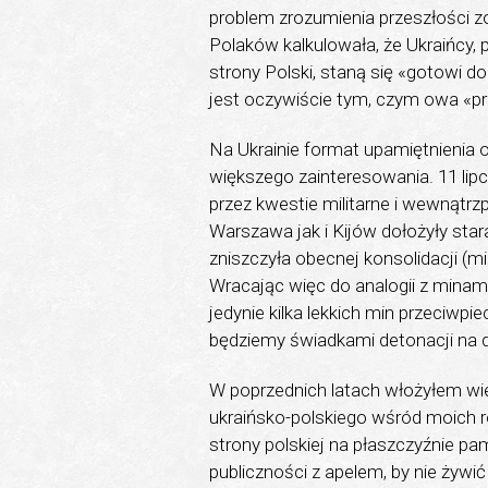
problem zrozumienia przeszłości z
Polaków kalkulowała, że Ukraińcy,
strony Polski, staną się «gotowi d
jest oczywiście tym, czym owa «pr
Na Ukrainie format upamiętnienia of
większego zainteresowania. 11 lip
przez kwestie militarne i wewnątrzp
Warszawa jak i Kijów dołożyły sta
zniszczyła obecnej konsolidacji (
Wracając więc do analogii z minam
jedynie kilka lekkich min przeciwpi
będziemy świadkami detonacji na du
W poprzednich latach włożyłem wie
ukraińsko-polskiego wśród moich 
strony polskiej na płaszczyźnie pa
publiczności z apelem, by nie żywi