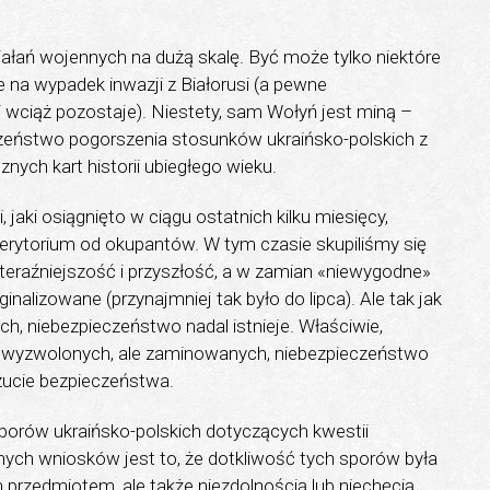
ziałań wojennych na dużą skalę. Być może tylko niektóre
 na wypadek inwazji z Białorusi (a pewne
 wciąż pozostaje). Niestety, sam Wołyń jest miną –
eczeństwo pogorszenia stosunków ukraińsko-polskich z
nych kart historii ubiegłego wieku.
, jaki osiągnięto w ciągu ostatnich kilku miesięcy,
ytorium od okupantów. W tym czasie skupiliśmy się
 teraźniejszość i przyszłość, a w zamian «niewygodne»
inalizowane (przynajmniej tak było do lipca). Ale tak jak
h, niebezpieczeństwo nadal istnieje. Właściwie,
 wyzwolonych, ale zaminowanych, niebezpieczeństwo
ucie bezpieczeństwa.
porów ukraińsko-polskich dotyczących kwestii
ych wniosków jest to, że dotkliwość tych sporów była
rzedmiotem, ale także niezdolnością lub niechęcią