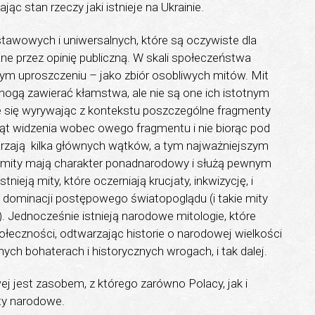
ąc stan rzeczy jaki istnieje na Ukrainie.
tawowych i uniwersalnych, które są oczywiste dla
e przez opinię publiczną. W skali społeczeństwa
ym uproszczeniu – jako zbiór osobliwych mitów. Mit
 mogą zawierać kłamstwa, ale nie są one ich istotnym
e się wyrywając z kontekstu poszczególne fragmenty
kąt widzenia wobec owego fragmentu i nie biorąc pod
rzają kilka głównych wątków, a tym najważniejszym
e mity mają charakter ponadnarodowy i służą pewnym
nieją mity, które oczerniają krucjaty, inkwizycję, i
 dominacji postępowego światopoglądu (i takie mity
. Jednocześnie istnieją narodowe mitologie, które
eczności, odtwarzając historie o narodowej wielkości
ych bohaterach i historycznych wrogach, i tak dalej.
wej jest zasobem, z którego zarówno Polacy, jak i
ity narodowe.