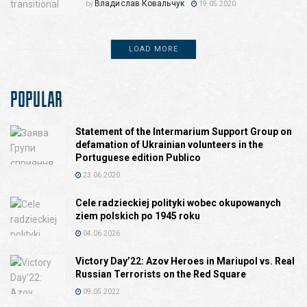
Владислав Ковальчук
by
19.05.2020
LOAD MORE
POPULAR
Statement of the Intermarium Support Group on
defamation of Ukrainian volunteers in the
Portuguese edition Publico
23.06.2020
Cele radzieckiej polityki wobec okupowanych
ziem polskich po 1945 roku
04.06.2026
Victory Day’22: Azov Heroes in Mariupol vs. Real
Russian Terrorists on the Red Square
09.05.2022