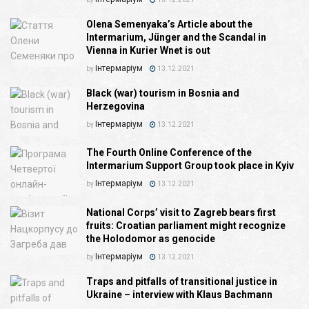
Olena Semenyaka’s Article about the
Intermarium, Jünger and the Scandal in
Vienna in Kurier Wnet is out
Інтермаріум
by
13.12.2021
Black (war) tourism in Bosnia and
Herzegovina
Інтермаріум
by
13.12.2021
The Fourth Online Conference of the
Intermarium Support Group took place in Kyiv
Інтермаріум
by
13.12.2021
National Corps’ visit to Zagreb bears first
fruits: Croatian parliament might recognize
the Holodomor as genocide
Інтермаріум
by
13.12.2021
Traps and pitfalls of transitional justice in
Ukraine – interview with Klaus Bachmann