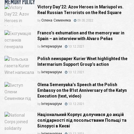
MEMORY POLICY
Victory Day’22: Azov Heroes in Mariupol vs.
Real Russian Terrorists on the Red Square
Олена Семеняка
by
09.05.2022
Franco’s exhumation and the memory war in
Spain – an interview with Alvaro Peñas
Інтермаріум
by
13.12.2021
Polish newspaper Kurier Wnet highlighted the
Intermarium Support Group’s action
Інтермаріум
by
13.12.2021
Olena Semenyaka’s Speech at the Polish
Embassy on the 81st Anniversary of the Katyn
Execution (text, video)
Інтермаріум
by
13.12.2021
Національний Корпус долучився до акцій
солідарності під посольствами Польщі та
Білорусі в Києві
Інтермаріум
by
13.12.2021